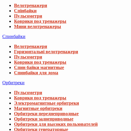
Велотренажери
Горизонтальні велотренажери
Пульсометри
Коврики под тренажеры
Спин байки магнитные
Спинбайки для дома
Орбитреки
Пульсометри
Коврики под тренажеры
Электромагнитные орбитреки
Магнитные орбитреки
Орбитреки переднеприводные
Орбитреки заднеприводные
Орбитреки для высоких пользователей
Орбитреки генераторные
Орбитреки для дома
Извините, этот товар отсутствуе
Гребные тренажеры
Пульсометри
Мы подобрали для вас похожие товары
Коврики под тренажеры
Аэромагнитные гребные тренажеры
Электромагнитные гребные тренажеры
Велотренажер Besport BS-1560 XRAY магн
Магнитные гребные тренажеры