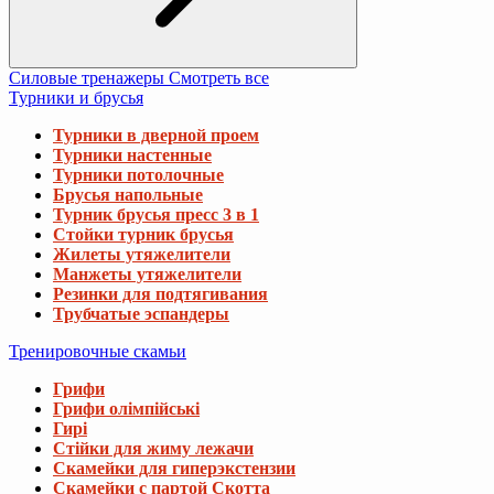
Турники потолочные
Брусья напольные
Турник брусья пресс 3 в 1
Стойки турник брусья
Жилеты утяжелители
Манжеты утяжелители
Резинки для подтягивания
Трубчатые эспандеры
Тренировочные скамьи
Грифи
Грифи олімпійські
Гирі
Стійки для жиму лежачи
Скамейки для гиперэкстензии
Скамейки с партой Скотта
Скамейки для пресса
Скамейки для жима со стойками
Скамейки для жима горизонтальные
Скамейки для жима универсальные
Скамьи для приседаний
Стойки для грифов и дисков
Диски та набори