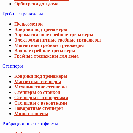
10 677 грн
Водные гребные тренажеры
11 661 грн
Гребные тренажеры для дома
Степперы
Велотренажер Gymtek XB1300 магнитный 
Коврики под тренажеры
12 888 грн
14 760 грн
Магнитные степперы
Механические степперы
Степперы со стойкой
Велотренажер Hop-Sport HS-090H Apollo'21
Степперы с эспандерами
Степперы с рукоятками
31 988 грн
36 540 грн
Поворотные степперы
Мини степперы
Вибрационные платформы
Мини велотренажер Gymtek XMB100 склад
2 488 грн
2 988 грн
Виброплатформы для дома
Виброплатформы 4D
Виброплатформы 3D
Виброплатформы для похудения
Массажные виброплатформы
Пульсометры