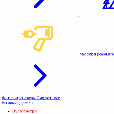
Туризм и кемпинг
Фитнес-тренажеры
Смотреть все
Беговые дорожки
Пульсометри
Коврики под тренажеры
Беговые дорожки компактные
Беговые дорожки складные
Беговые дорожки для ходьбы
Беговые дорожки с регулировкой угла наклона
Беговые дорожки с широким полотном
Беговые дорожки с виртуальной тренировкой
Беговые дорожки для дома
Беговые дорожки без поручней.