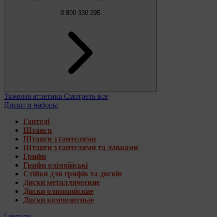
0 800 330 295
Тяжелая атлетика
Смотреть все
Диски и наборы
Гантелі
Штанги
Штанги з гантелями
Штанги з гантелями та лавками
Грифи
Грифи олімпійські
Стійки для грифів та дисків
Диски металлические
Диски олимпийские
Диски композитные
Гантели