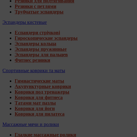
Резинки для подтягивания
Резинки с петлями
Трубчатые эспандеры
Эспандеры кистевые
Еспандери стрічкові
Гироскопические эспандеры
Эспандеры кольца
Эспандеры пружинные
Эспандеры для пальцев
Фитнес резинки
Спортивные коврики та маты
Гимнастические маты
Акупунктурные коврики
Коврики под тренажеры
Коврики для фитнеса
Татами мат пазлы
Коврики для йоги
Коврики для пилатеса
Массажные мячи и ролики
Гладкие массажные ролики