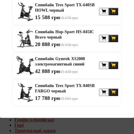
Штанги с w-образным грифом
Спинбайк Trex Sport TX-640SB
Жилеты утяжелители
HOWL черный
15 588 грн
18 178 грн
Штанги с гантелями
Диски та набори
Спинбайк Hop-Sport HS-045IC
Гантелі
Bravo черный
Штанги
20 888 грн
26 336 грн
Штанги з гантелями та лавками
Грифи
Грифи олімпійські
Спинбайк Gymtek XS2000
Тренувальні лавки
электромагнитный синий
Стійки для грифів та дисків
42 888 грн
45 438 грн
Стійки для жиму лежачи
Штанги с гантелями и лавками
Спинбайк Trex Sport TX-840SB
FARGO черный
Диски та набори
17 788 грн
Гантелі
19 501 грн
Штанги
Штанги з гантелями
Грифи
Грифи олімпійські
Гирі
Тренувальні лавки