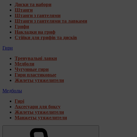
Диски та набори
Штанги
Штанги з гантелями
Штанги з гантелями та лавками
Грифи
Накладки на гриф
Стійки для грифів та дисків
Гири
Тренувальні лавки
Медболи
Чугунные гири
Гири пластиковые
Жилеты утяжелители
Медболы
Гирі
Аксесуари для боксу
Жилеты утяжелители
Манжеты утяжелители