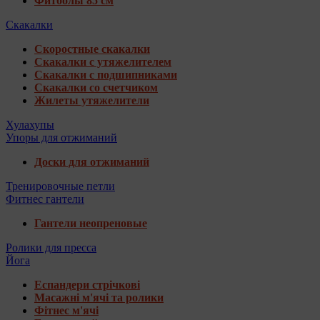
Фитболы 85 см
Скакалки
Скоростные скакалки
Скакалки с утяжелителем
Скакалки с подшипниками
Скакалки со счетчиком
Жилеты утяжелители
Хулахупы
Упоры для отжиманий
Доски для отжиманий
Тренировочные петли
Фитнес гантели
Гантели неопреновые
Ролики для пресса
Йога
Еспандери стрічкові
Масажні м'ячі та ролики
Фітнес м'ячі