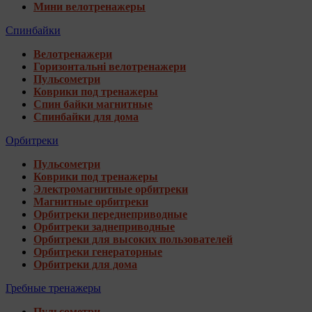
Мини велотренажеры
Спинбайки
Велотренажери
Горизонтальні велотренажери
Пульсометри
Коврики под тренажеры
Спин байки магнитные
Спинбайки для дома
Орбитреки
Пульсометри
Коврики под тренажеры
Электромагнитные орбитреки
Магнитные орбитреки
Орбитреки переднеприводные
Орбитреки заднеприводные
Орбитреки для высоких пользователей
Орбитреки генераторные
Орбитреки для дома
Гребные тренажеры
Пульсометри