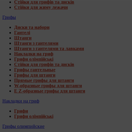
Стійки для грифів та дисків
Стійки для жиму лежачи
Грифы
Диски та набори
Гантелі
Штанги
Штанги з гантелями
Штанги з гантелями та лавками
Накладки на гриф
Грифи олімпійські
Стійки для грифів та дисків
Грифы гантельные
Грифы для штанги
Прямые грифы для штанги
W-образные грифы для штанги
E Z-образные грифы для штанги
Накладки на гриф
Грифи
Грифи олімпійські
Грифы олимпийские