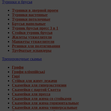
Турники и брусья
Турники в дверной проем
Турники настенные
Турники потолочные
Брусья напольные
Турник брусья пресс 3 в 1
Стойки турник брусья
Жилеты утяжелители
Манжеты утяжелители
Резинки для подтягивания
Трубчатые эспандеры
Тренировочные скамьи
Грифи
Грифи олімпійські
Гирі
Стійки для жиму лежачи
Скамейки для гиперэкстензии
Скамейки с партой Скотта
Скамейки для пресса
Скамейки для жима со стойками
Скамейки для жима горизонтальные
Скамейки для жима универсальные