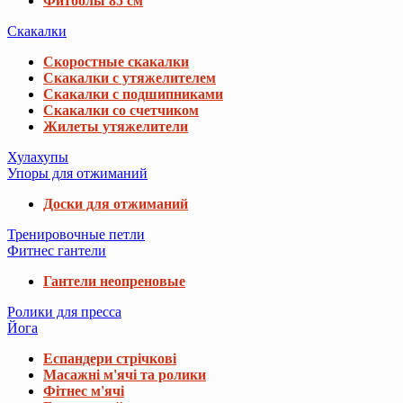
Фитболы 85 см
Скакалки
Скоростные скакалки
Скакалки с утяжелителем
Скакалки с подшипниками
Скакалки со счетчиком
Жилеты утяжелители
Хулахупы
Упоры для отжиманий
Доски для отжиманий
Тренировочные петли
Фитнес гантели
Гантели неопреновые
Ролики для пресса
Йога
Еспандери стрічкові
Масажні м'ячі та ролики
Фітнес м'ячі