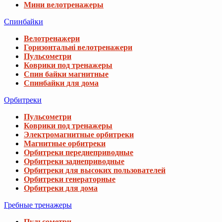
Мини велотренажеры
Спинбайки
Велотренажери
Горизонтальні велотренажери
Пульсометри
Коврики под тренажеры
Спин байки магнитные
Спинбайки для дома
Орбитреки
Пульсометри
Коврики под тренажеры
Электромагнитные орбитреки
Магнитные орбитреки
Орбитреки переднеприводные
Орбитреки заднеприводные
Орбитреки для высоких пользователей
Орбитреки генераторные
Орбитреки для дома
Гребные тренажеры
Пульсометри