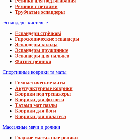
Резинки для подтягивания
Резинки с петлями
Трубчатые эспандеры
Эспандеры кистевые
Еспандери стрічкові
Гироскопические эспандеры
Эспандеры кольца
Эспандеры пружинные
Эспандеры для пальцев
Фитнес резинки
Спортивные коврики та маты
Гимнастические маты
Акупунктурные коврики
Коврики под тренажеры
Коврики для фитнеса
Татами мат пазлы
Коврики для йоги
Коврики для пилатеса
Массажные мячи и ролики
Гладкие массажные ролики