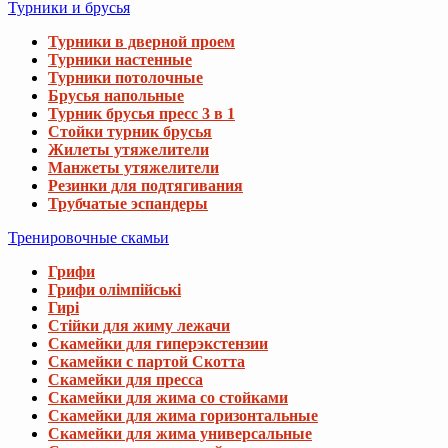
Турники и брусья
Турники в дверной проем
Турники настенные
Турники потолочные
Брусья напольные
Турник брусья пресс 3 в 1
Стойки турник брусья
Жилеты утяжелители
Манжеты утяжелители
Резинки для подтягивания
Трубчатые эспандеры
Тренировочные скамьи
Грифи
Грифи олімпійські
Гирі
Стійки для жиму лежачи
Скамейки для гиперэкстензии
Скамейки с партой Скотта
Скамейки для пресса
Скамейки для жима со стойками
Скамейки для жима горизонтальные
Скамейки для жима универсальные