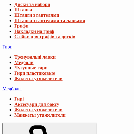
Диски та набори
Штанги
Штанги з гантелями
Штанги з гантелями та лавками
Грифи
Накладки на гриф
Стійки для грифів та дисків
Гири
Тренувальні лавки
Медболи
Чугунные гири
Гири пластиковые
Жилеты утяжелители
Медболы
Гирі
Аксесуари для боксу
Жилеты утяжелители
Манжеты утяжелители