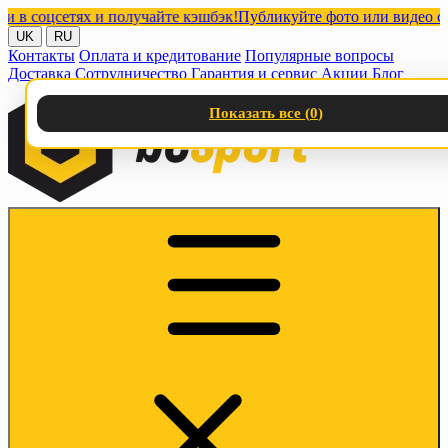
оцсетях и получайте кэшбэк!
Публикуйте фото или видео с наши
UK
RU
Контакты
Оплата и кредитование
Популярные вопросы
Доставка
Сотрудничество
Гарантия и сервис
Акции
Блог
Показать все (
0
)