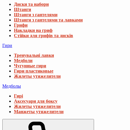
Диски та набори
Штанги
Штанги з гантелями
Штанги з гантелями та лавками
Грифи
Накладки на гриф
Стійки для грифів та дисків
Гири
Тренувальні лавки
Медболи
Чугунные гири
Гири пластиковые
Жилеты утяжелители
Медболы
Гирі
Аксесуари для боксу
Жилеты утяжелители
Манжеты утяжелители