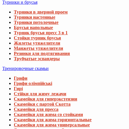
Турники и брусья
Турники в дверной проем
Турники настенные
Турники потолочные
Брусья напольные
Турник брусья пресс 3 в 1
Стойки турник брусья
Жилеты утяжелители
Манжеты утяжелители
Резинки для подтягивания
Трубчатые эспандеры
Тренировочные скамьи
Грифи
Грифи олімпійські
Гирі
Стійки для жиму лежачи
Скамейки для гиперэкстензии
Скамейки с партой Скотта
Скамейки для пресса
Скамейки для жима со стойками
Скамейки для жима горизонтальные
Скамейки для жима универсальные