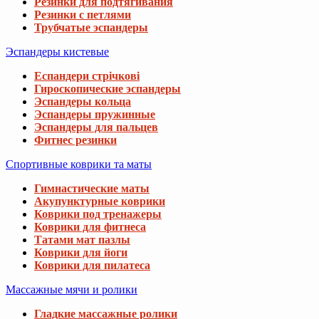
Резинки для подтягивания
Резинки с петлями
Трубчатые эспандеры
Эспандеры кистевые
Еспандери стрічкові
Гироскопические эспандеры
Эспандеры кольца
Эспандеры пружинные
Эспандеры для пальцев
Фитнес резинки
Спортивные коврики та маты
Гимнастические маты
Акупунктурные коврики
Коврики под тренажеры
Коврики для фитнеса
Татами мат пазлы
Коврики для йоги
Коврики для пилатеса
Массажные мячи и ролики
Гладкие массажные ролики