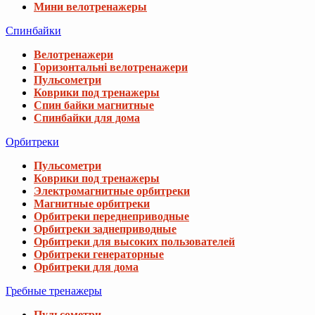
Мини велотренажеры
Спинбайки
Велотренажери
Горизонтальні велотренажери
Пульсометри
Коврики под тренажеры
Спин байки магнитные
Спинбайки для дома
Орбитреки
Пульсометри
Коврики под тренажеры
Электромагнитные орбитреки
Магнитные орбитреки
Орбитреки переднеприводные
Орбитреки заднеприводные
Орбитреки для высоких пользователей
Орбитреки генераторные
Орбитреки для дома
Гребные тренажеры
Пульсометри