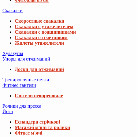
Фитболы 85 см
Скакалки
Скоростные скакалки
Скакалки с утяжелителем
Скакалки с подшипниками
Скакалки со счетчиком
Жилеты утяжелители
Хулахупы
Упоры для отжиманий
Доски для отжиманий
Тренировочные петли
Фитнес гантели
Гантели неопреновые
Ролики для пресса
Йога
Еспандери стрічкові
Масажні м'ячі та ролики
Фітнес м'ячі