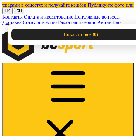
ами в соцсетях и получайте кэшбэк!
Публикуйте фото или видео
UK
RU
Контакты
Оплата и кредитование
Популярные вопросы
Доставка
Сотрудничество
Гарантия и сервис
Акции
Блог
Показать все (
0
)