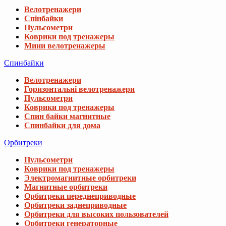
Велотренажери
Спінбайки
Пульсометри
Коврики под тренажеры
Мини велотренажеры
Спинбайки
Велотренажери
Горизонтальні велотренажери
Пульсометри
Коврики под тренажеры
Спин байки магнитные
Спинбайки для дома
Орбитреки
Пульсометри
Коврики под тренажеры
Электромагнитные орбитреки
Магнитные орбитреки
Орбитреки переднеприводные
Орбитреки заднеприводные
Орбитреки для высоких пользователей
Орбитреки генераторные