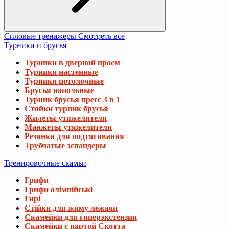
Силовые тренажеры
Смотреть все
Турники и брусья
Турники в дверной проем
Турники настенные
Турники потолочные
Брусья напольные
Турник брусья пресс 3 в 1
Стойки турник брусья
Жилеты утяжелители
Манжеты утяжелители
Резинки для подтягивания
Трубчатые эспандеры
Тренировочные скамьи
Грифи
Грифи олімпійські
Гирі
Стійки для жиму лежачи
Скамейки для гиперэкстензии
Скамейки с партой Скотта