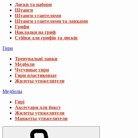
Диски та набори
Штанги
Штанги з гантелями
Штанги з гантелями та лавками
Грифи
Накладки на гриф
Стійки для грифів та дисків
Гири
Тренувальні лавки
Медболи
Чугунные гири
Гири пластиковые
Жилеты утяжелители
Медболы
Гирі
Аксесуари для боксу
Жилеты утяжелители
Манжеты утяжелители