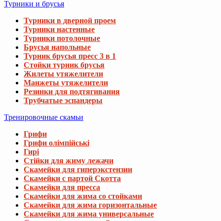
Турники и брусья
Турники в дверной проем
Турники настенные
Турники потолочные
Брусья напольные
Турник брусья пресс 3 в 1
Стойки турник брусья
Жилеты утяжелители
Манжеты утяжелители
Резинки для подтягивания
Трубчатые эспандеры
Тренировочные скамьи
Грифи
Грифи олімпійські
Гирі
Стійки для жиму лежачи
Скамейки для гиперэкстензии
Скамейки с партой Скотта
Скамейки для пресса
Скамейки для жима со стойками
Скамейки для жима горизонтальные
Скамейки для жима универсальные