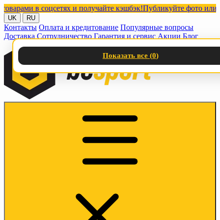
ами в соцсетях и получайте кэшбэк!
Публикуйте фото или видео
UK
RU
Контакты
Оплата и кредитование
Популярные вопросы
Доставка
Сотрудничество
Гарантия и сервис
Акции
Блог
Показать все (
0
)