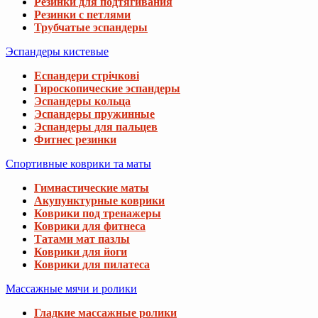
Резинки для подтягивания
Резинки с петлями
Трубчатые эспандеры
Эспандеры кистевые
Еспандери стрічкові
Гироскопические эспандеры
Эспандеры кольца
Эспандеры пружинные
Эспандеры для пальцев
Фитнес резинки
Спортивные коврики та маты
Гимнастические маты
Акупунктурные коврики
Коврики под тренажеры
Коврики для фитнеса
Татами мат пазлы
Коврики для йоги
Коврики для пилатеса
Массажные мячи и ролики
Гладкие массажные ролики