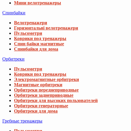
Мини велотренажеры
Спинбайки
Велотренажери
Горизонтальні велотренажери
Пульсометри
Коврики под тренажеры
Спин байки магнитные
Спинбайки для дома
Орбитреки
Пульсометри
Коврики под тренажеры
Электромагнитные орбитреки
Магнитные орбитреки
Орбитреки переднеприводные
Орбитреки заднеприводные
Орбитреки для высоких пользователей
Орбитреки генераторные
Орбитреки для дома
Гребные тренажеры
Пульсометри