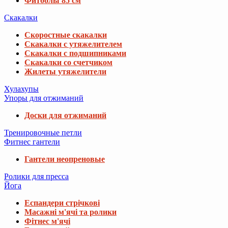
Фитболы 85 см
Скакалки
Скоростные скакалки
Скакалки с утяжелителем
Скакалки с подшипниками
Скакалки со счетчиком
Жилеты утяжелители
Хулахупы
Упоры для отжиманий
Доски для отжиманий
Тренировочные петли
Фитнес гантели
Гантели неопреновые
Ролики для пресса
Йога
Еспандери стрічкові
Масажні м'ячі та ролики
Фітнес м'ячі