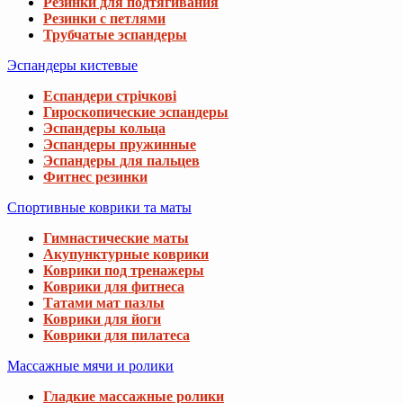
Резинки для подтягивания
Резинки с петлями
Трубчатые эспандеры
Эспандеры кистевые
Еспандери стрічкові
Гироскопические эспандеры
Эспандеры кольца
Эспандеры пружинные
Эспандеры для пальцев
Фитнес резинки
Спортивные коврики та маты
Гимнастические маты
Акупунктурные коврики
Коврики под тренажеры
Коврики для фитнеса
Татами мат пазлы
Коврики для йоги
Коврики для пилатеса
Массажные мячи и ролики
Гладкие массажные ролики