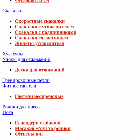
Фитболы 85 см
Скакалки
Скоростные скакалки
Скакалки с утяжелителем
Скакалки с подшипниками
Скакалки со счетчиком
Жилеты утяжелители
Хулахупы
Упоры для отжиманий
Доски для отжиманий
Тренировочные петли
Фитнес гантели
Гантели неопреновые
Ролики для пресса
Йога
Еспандери стрічкові
Масажні м'ячі та ролики
Фітнес м'ячі