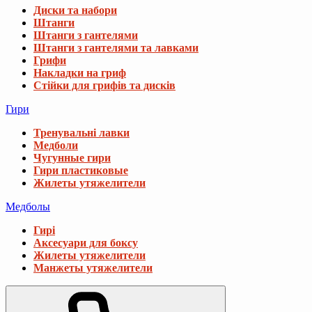
Диски та набори
Штанги
Штанги з гантелями
Штанги з гантелями та лавками
Грифи
Накладки на гриф
Стійки для грифів та дисків
Гири
Тренувальні лавки
Медболи
Чугунные гири
Гири пластиковые
Жилеты утяжелители
Медболы
Гирі
Аксесуари для боксу
Жилеты утяжелители
Манжеты утяжелители