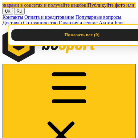
ми в соцсетях и получайте кэшбэк!
Публикуйте фото или видео 
UK
RU
Контакты
Оплата и кредитование
Популярные вопросы
Доставка
Сотрудничество
Гарантия и сервис
Акции
Блог
Показать все (
0
)