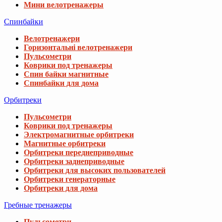
Мини велотренажеры
Спинбайки
Велотренажери
Горизонтальні велотренажери
Пульсометри
Коврики под тренажеры
Спин байки магнитные
Спинбайки для дома
Орбитреки
Пульсометри
Коврики под тренажеры
Электромагнитные орбитреки
Магнитные орбитреки
Орбитреки переднеприводные
Орбитреки заднеприводные
Орбитреки для высоких пользователей
Орбитреки генераторные
Орбитреки для дома
Гребные тренажеры
Пульсометри