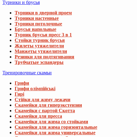
Турники и брусья
Турники в дверной проем
Турники настенные
Турники потолочные
Брусья напольные
Турник брусья пресс 3 в 1
Стойки турник брусья
Жилеты утяжелители
Манжеты утяжелители
Резинки для подтягивания
Трубчатые эспандеры
Тренировочные скамьи
Грифи
Грифи олімпійські
Гирі
Стійки для жиму лежачи
Скамейки для гиперэкстензии
Скамейки с партой Скотта
Скамейки для пресса
Скамейки для жима со стойками
Скамейки для жима горизонтальные
Скамейки для жима универсальные