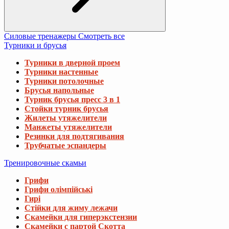
Силовые тренажеры
Смотреть все
Турники и брусья
Турники в дверной проем
Турники настенные
Турники потолочные
Брусья напольные
Турник брусья пресс 3 в 1
Стойки турник брусья
Жилеты утяжелители
Манжеты утяжелители
Резинки для подтягивания
Трубчатые эспандеры
Тренировочные скамьи
Грифи
Грифи олімпійські
Гирі
Стійки для жиму лежачи
Скамейки для гиперэкстензии
Скамейки с партой Скотта