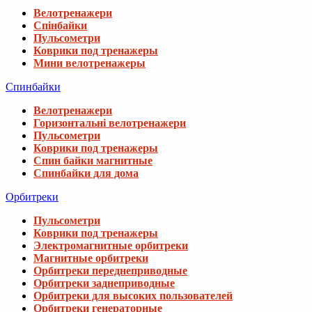
Велотренажери
Спінбайки
Пульсометри
Коврики под тренажеры
Мини велотренажеры
Спинбайки
Велотренажери
Горизонтальні велотренажери
Пульсометри
Коврики под тренажеры
Спин байки магнитные
Спинбайки для дома
Орбитреки
Пульсометри
Коврики под тренажеры
Электромагнитные орбитреки
Магнитные орбитреки
Орбитреки переднеприводные
Орбитреки заднеприводные
Орбитреки для высоких пользователей
Орбитреки генераторные