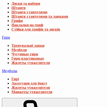
Диски та набори
Штанги
Штанги з гантелями
Штанги з гантелями та лавками
Грифи
Накладки на гриф
Стійки для грифів та дисків
Гири
Тренувальні лавки
Медболи
Чугунные гири
Гири пластиковые
Жилеты утяжелители
Медболы
Гирі
Аксесуари для боксу
Жилеты утяжелители
Манжеты утяжелители