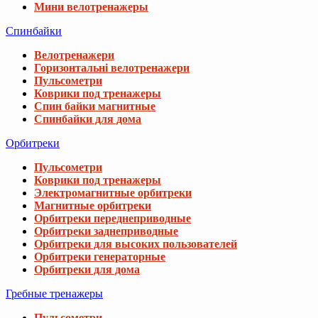
Мини велотренажеры
Спинбайки
Велотренажери
Горизонтальні велотренажери
Пульсометри
Коврики под тренажеры
Спин байки магнитные
Спинбайки для дома
Орбитреки
Пульсометри
Коврики под тренажеры
Электромагнитные орбитреки
Магнитные орбитреки
Орбитреки переднеприводные
Орбитреки заднеприводные
Орбитреки для высоких пользователей
Орбитреки генераторные
Орбитреки для дома
Гребные тренажеры
Пульсометри