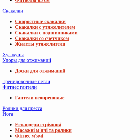
Фитболы 85 см
Скакалки
Скоростные скакалки
Скакалки с утяжелителем
Скакалки с подшипниками
Скакалки со счетчиком
Жилеты утяжелители
Хулахупы
Упоры для отжиманий
Доски для отжиманий
Тренировочные петли
Фитнес гантели
Гантели неопреновые
Ролики для пресса
Йога
Еспандери стрічкові
Масажні м'ячі та ролики
Фітнес м'ячі