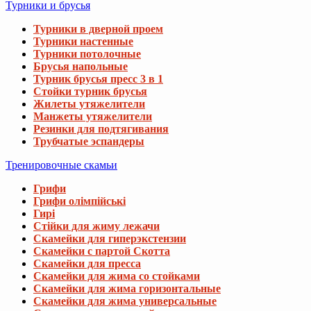
Турники и брусья
Турники в дверной проем
Турники настенные
Турники потолочные
Брусья напольные
Турник брусья пресс 3 в 1
Стойки турник брусья
Жилеты утяжелители
Манжеты утяжелители
Резинки для подтягивания
Трубчатые эспандеры
Тренировочные скамьи
Грифи
Грифи олімпійські
Гирі
Стійки для жиму лежачи
Скамейки для гиперэкстензии
Скамейки с партой Скотта
Скамейки для пресса
Скамейки для жима со стойками
Скамейки для жима горизонтальные
Скамейки для жима универсальные