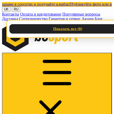
и в соцсетях и получайте кэшбэк!
Публикуйте фото или видео с 
UK
RU
Контакты
Оплата и кредитование
Популярные вопросы
Доставка
Сотрудничество
Гарантия и сервис
Акции
Блог
Показать все (
0
)