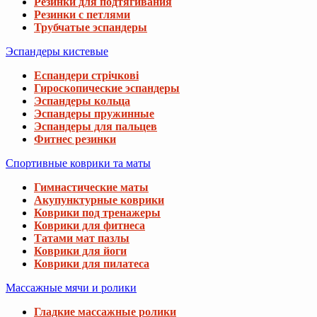
Резинки для подтягивания
Резинки с петлями
Трубчатые эспандеры
Эспандеры кистевые
Еспандери стрічкові
Гироскопические эспандеры
Эспандеры кольца
Эспандеры пружинные
Эспандеры для пальцев
Фитнес резинки
Спортивные коврики та маты
Гимнастические маты
Акупунктурные коврики
Коврики под тренажеры
Коврики для фитнеса
Татами мат пазлы
Коврики для йоги
Коврики для пилатеса
Массажные мячи и ролики
Гладкие массажные ролики