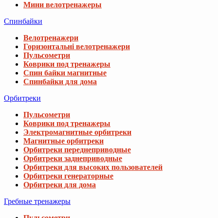
Мини велотренажеры
Спинбайки
Велотренажери
Горизонтальні велотренажери
Пульсометри
Коврики под тренажеры
Спин байки магнитные
Спинбайки для дома
Орбитреки
Пульсометри
Коврики под тренажеры
Электромагнитные орбитреки
Магнитные орбитреки
Орбитреки переднеприводные
Орбитреки заднеприводные
Орбитреки для высоких пользователей
Орбитреки генераторные
Орбитреки для дома
Гребные тренажеры
Пульсометри