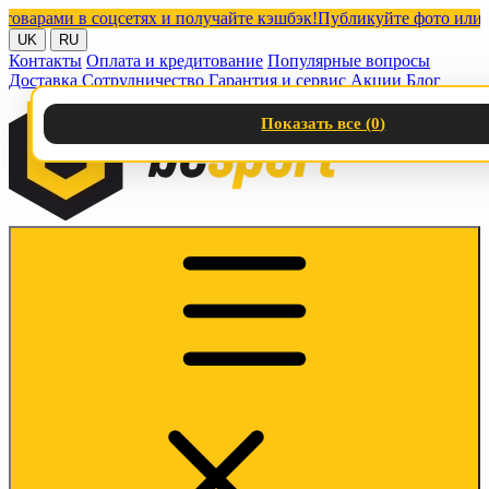
ами в соцсетях и получайте кэшбэк!
Публикуйте фото или видео 
UK
RU
Контакты
Оплата и кредитование
Популярные вопросы
Доставка
Сотрудничество
Гарантия и сервис
Акции
Блог
Показать все (
0
)