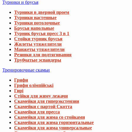
Турники и брусья
Турники в дверной проем
Турники настенные
Турники потолочные
Брусья напольные
Турник брусья пресс 3 в 1
Стойки турник брусья
Жилеты утяжелители
Манжеты утяжелители
Резинки для подтягивания
Трубчатые эспандеры
Тренировочные скамьи
Грифи
Грифи олімпійські
Гирі
Стійки для жиму лежачи
Скамейки для гиперэкстензии
Скамейки с партой Скотта
Скамейки для пресса
Скамейки для жима со стойками
Скамейки для жима горизонтальные
Скамейки для жима универсальные