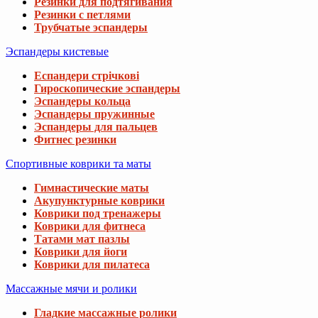
Резинки для подтягивания
Резинки с петлями
Трубчатые эспандеры
Эспандеры кистевые
Еспандери стрічкові
Гироскопические эспандеры
Эспандеры кольца
Эспандеры пружинные
Эспандеры для пальцев
Фитнес резинки
Спортивные коврики та маты
Гимнастические маты
Акупунктурные коврики
Коврики под тренажеры
Коврики для фитнеса
Татами мат пазлы
Коврики для йоги
Коврики для пилатеса
Массажные мячи и ролики
Гладкие массажные ролики