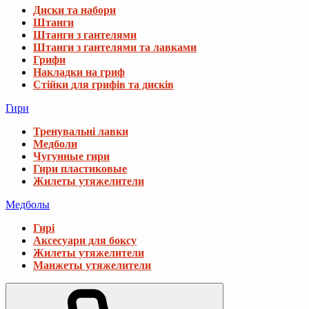
Диски та набори
Штанги
Штанги з гантелями
Штанги з гантелями та лавками
Грифи
Накладки на гриф
Стійки для грифів та дисків
Гири
Тренувальні лавки
Медболи
Чугунные гири
Гири пластиковые
Жилеты утяжелители
Медболы
Гирі
Аксесуари для боксу
Жилеты утяжелители
Манжеты утяжелители