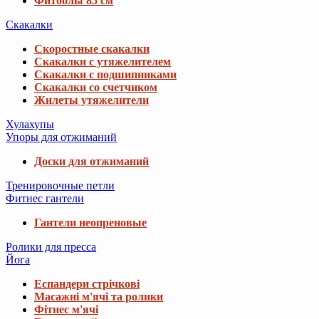
Фитболы 85 см
Скакалки
Скоростные скакалки
Скакалки с утяжелителем
Скакалки с подшипниками
Скакалки со счетчиком
Жилеты утяжелители
Хулахупы
Упоры для отжиманий
Доски для отжиманий
Тренировочные петли
Фитнес гантели
Гантели неопреновые
Ролики для пресса
Йога
Еспандери стрічкові
Масажні м'ячі та ролики
Фітнес м'ячі