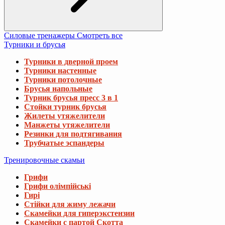
Силовые тренажеры
Смотреть все
Турники и брусья
Турники в дверной проем
Турники настенные
Турники потолочные
Брусья напольные
Турник брусья пресс 3 в 1
Стойки турник брусья
Жилеты утяжелители
Манжеты утяжелители
Резинки для подтягивания
Трубчатые эспандеры
Тренировочные скамьи
Грифи
Грифи олімпійські
Гирі
Стійки для жиму лежачи
Скамейки для гиперэкстензии
Скамейки с партой Скотта