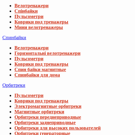
Велотренажери
Спінбайки
Пульсометри
Коврики под тренажеры
Мини велотренажеры
Спинбайки
Велотренажери
Горизонтальні велотренажери
Пульсометри
Коврики под тренажеры
Спин байки магнитные
Спинбайки для дома
Орбитреки
Пульсометри
Коврики под тренажеры
Электромагнитные орбитреки
Магнитные орбитреки
Орбитреки переднеприводные
Орбитреки заднеприводные
Орбитреки для высоких пользователей
Орбитреки генераторные