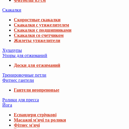
Фитболы 85 см
Скакалки
Скоростные скакалки
Скакалки с утяжелителем
Скакалки с подшипниками
Скакалки со счетчиком
Жилеты утяжелители
Хулахупы
Упоры для отжиманий
Доски для отжиманий
Тренировочные петли
Фитнес гантели
Гантели неопреновые
Ролики для пресса
Йога
Еспандери стрічкові
Масажні м'ячі та ролики
Фітнес м'ячі