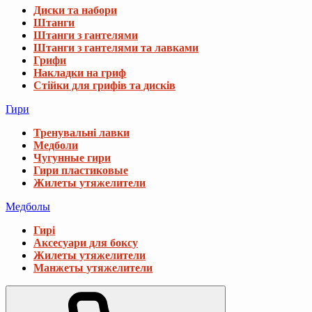
Диски та набори
Штанги
Штанги з гантелями
Штанги з гантелями та лавками
Грифи
Накладки на гриф
Стійки для грифів та дисків
Гири
Тренувальні лавки
Медболи
Чугунные гири
Гири пластиковые
Жилеты утяжелители
Медболы
Гирі
Аксесуари для боксу
Жилеты утяжелители
Манжеты утяжелители