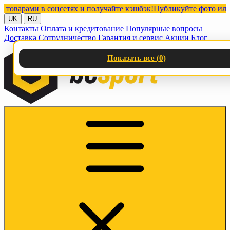
арами в соцсетях и получайте кэшбэк!
Публикуйте фото или виде
UK
RU
Контакты
Оплата и кредитование
Популярные вопросы
Доставка
Сотрудничество
Гарантия и сервис
Акции
Блог
Показать все (
0
)