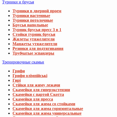
Турники и брусья
Турники в дверной проем
Турники настенные
Турники потолочные
Брусья напольные
Турник брусья пресс 3 в 1
Стойки турник брусья
Жилеты утяжелители
Манжеты утяжелители
Резинки для подтягивания
Трубчатые эспандеры
Тренировочные скамьи
Грифи
Грифи олімпійські
Гирі
Стійки для жиму лежачи
Скамейки для гиперэкстензии
Скамейки с партой Скотта
Скамейки для пресса
Скамейки для жима со стойками
Скамейки для жима горизонтальные
Скамейки для жима универсальные