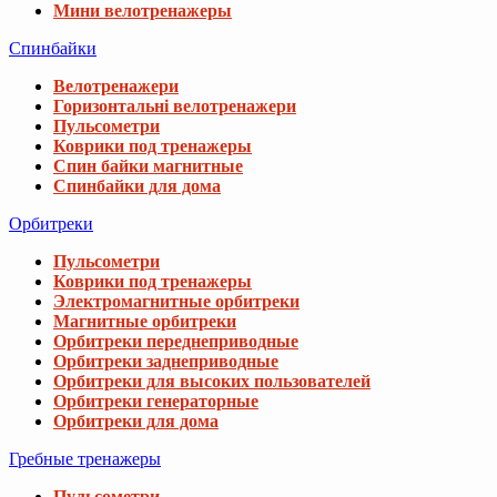
Мини велотренажеры
Спинбайки
Велотренажери
Горизонтальні велотренажери
Пульсометри
Коврики под тренажеры
Спин байки магнитные
Спинбайки для дома
Орбитреки
Пульсометри
Коврики под тренажеры
Электромагнитные орбитреки
Магнитные орбитреки
Орбитреки переднеприводные
Орбитреки заднеприводные
Орбитреки для высоких пользователей
Орбитреки генераторные
Орбитреки для дома
Гребные тренажеры
Пульсометри