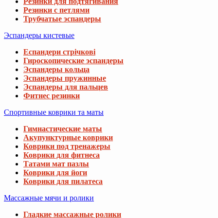
Резинки для подтягивания
Резинки с петлями
Трубчатые эспандеры
Эспандеры кистевые
Еспандери стрічкові
Гироскопические эспандеры
Эспандеры кольца
Эспандеры пружинные
Эспандеры для пальцев
Фитнес резинки
Спортивные коврики та маты
Гимнастические маты
Акупунктурные коврики
Коврики под тренажеры
Коврики для фитнеса
Татами мат пазлы
Коврики для йоги
Коврики для пилатеса
Массажные мячи и ролики
Гладкие массажные ролики