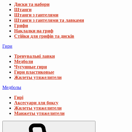
Диски та набори
Штанги
Штанги з гантелями
Штанги з гантелями та лавками
Грифи
Накладки на гриф
Стійки для грифів та дисків
Гири
Тренувальні лавки
Медболи
Чугунные гири
Гири пластиковые
Жилеты утяжелители
Медболы
Гирі
Аксесуари для боксу
Жилеты утяжелители
Манжеты утяжелители