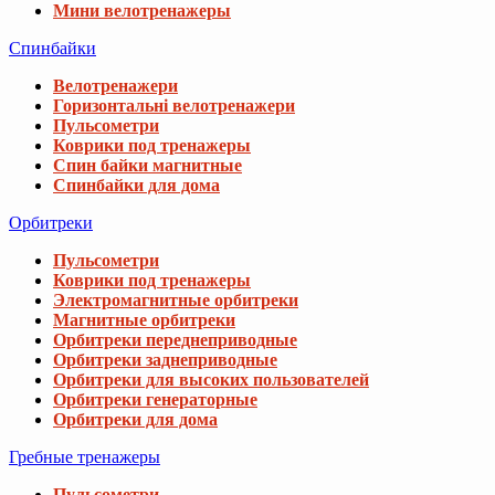
Мини велотренажеры
Спинбайки
Велотренажери
Горизонтальні велотренажери
Пульсометри
Коврики под тренажеры
Спин байки магнитные
Спинбайки для дома
Орбитреки
Пульсометри
Коврики под тренажеры
Электромагнитные орбитреки
Магнитные орбитреки
Орбитреки переднеприводные
Орбитреки заднеприводные
Орбитреки для высоких пользователей
Орбитреки генераторные
Орбитреки для дома
Гребные тренажеры
Пульсометри