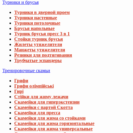
Турники и брусья
Турники в дверной проем
Турники настенные
Турники потолочные
Брусья напольные
Турник брусья пресс 3 в 1
Стойки турник брусья
Жилеты утяжелители
Манжеты утяжелители
Резинки для подтягивания
Трубчатые эспандеры
Тренировочные скамьи
Грифи
Грифи олімпійські
Гирі
Стійки для жиму лежачи
Скамейки для гиперэкстензии
Скамейки с партой Скотта
Скамейки для пресса
Скамейки для жима со стойками
Скамейки для жима горизонтальные
Скамейки для жима универсальные