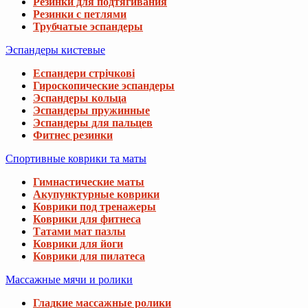
Резинки для подтягивания
Резинки с петлями
Трубчатые эспандеры
Эспандеры кистевые
Еспандери стрічкові
Гироскопические эспандеры
Эспандеры кольца
Эспандеры пружинные
Эспандеры для пальцев
Фитнес резинки
Спортивные коврики та маты
Гимнастические маты
Акупунктурные коврики
Коврики под тренажеры
Коврики для фитнеса
Татами мат пазлы
Коврики для йоги
Коврики для пилатеса
Массажные мячи и ролики
Гладкие массажные ролики