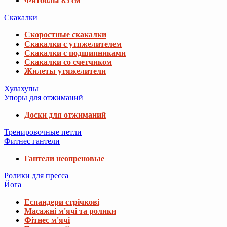
Фитболы 85 см
Скакалки
Скоростные скакалки
Скакалки с утяжелителем
Скакалки с подшипниками
Скакалки со счетчиком
Жилеты утяжелители
Хулахупы
Упоры для отжиманий
Доски для отжиманий
Тренировочные петли
Фитнес гантели
Гантели неопреновые
Ролики для пресса
Йога
Еспандери стрічкові
Масажні м'ячі та ролики
Фітнес м'ячі