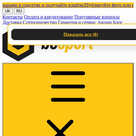
ми в соцсетях и получайте кэшбэк!
Публикуйте фото или видео 
UK
RU
Контакты
Оплата и кредитование
Популярные вопросы
Доставка
Сотрудничество
Гарантия и сервис
Акции
Блог
Показать все (
0
)