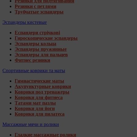
Резинки для подтягивания
Резинки с петлями
Трубчатые эспандеры
Эспандеры кистевые
Еспандери стрічкові
Гироскопические эспандеры
Эспандеры кольца
Эспандеры пружинные
Эспандеры для пальцев
Фитнес резинки
Спортивные коврики та маты
Гимнастические маты
Акупунктурные коврики
Коврики под тренажеры
Коврики для фитнеса
Татами мат пазлы
Коврики для йоги
Коврики для пилатеса
Массажные мячи и ролики
Гладкие массажные ролики