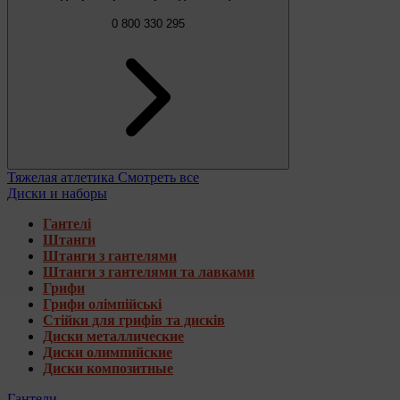
0 800 330 295
Тяжелая атлетика
Смотреть все
Диски и наборы
Гантелі
Штанги
Штанги з гантелями
Штанги з гантелями та лавками
Грифи
Грифи олімпійські
Стійки для грифів та дисків
Диски металлические
Диски олимпийские
Диски композитные
Гантели