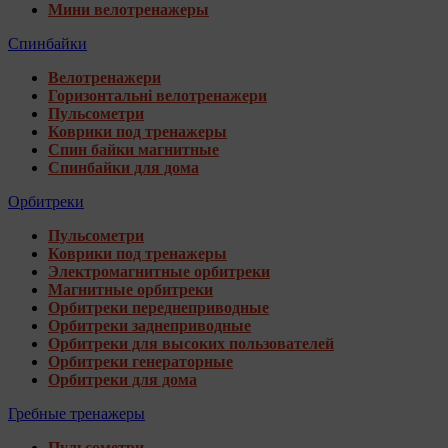
Мини велотренажеры
Спинбайки
Велотренажери
Горизонтальні велотренажери
Пульсометри
Коврики под тренажеры
Спин байки магнитные
Спинбайки для дома
Орбитреки
Пульсометри
Коврики под тренажеры
Электромагнитные орбитреки
Магнитные орбитреки
Орбитреки переднеприводные
Орбитреки заднеприводные
Орбитреки для высоких пользователей
Орбитреки генераторные
Орбитреки для дома
Гребные тренажеры
Пульсометри