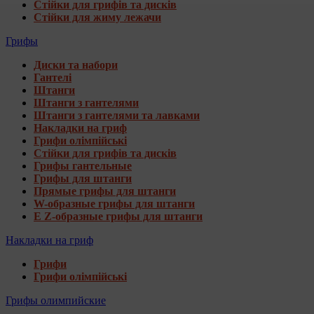
Стійки для грифів та дисків
Стійки для жиму лежачи
Грифы
Диски та набори
Гантелі
Штанги
Штанги з гантелями
Штанги з гантелями та лавками
Накладки на гриф
Грифи олімпійські
Стійки для грифів та дисків
Грифы гантельные
Грифы для штанги
Прямые грифы для штанги
W-образные грифы для штанги
E Z-образные грифы для штанги
Накладки на гриф
Грифи
Грифи олімпійські
Грифы олимпийские