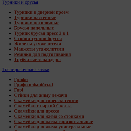
Турники и брусья
Турники в дверной проем
Турники настенные
Турники потолочные
Брусья напольные
Турник брусья пресс 3 в 1
Стойки турник брусья
Жилеты утяжелители
Манжеты утяжелители
Резинки для подтягивания
Трубчатые эспандеры
Тренировочные скамьи
Грифи
Грифи олімпійські
Гирі
Стійки для жиму лежачи
Скамейки для гиперэкстензии
Скамейки с партой Скотта
Скамейки для пресса
Скамейки для жима со стойками
Скамейки для жима горизонтальные
Скамейки для жима универсальные