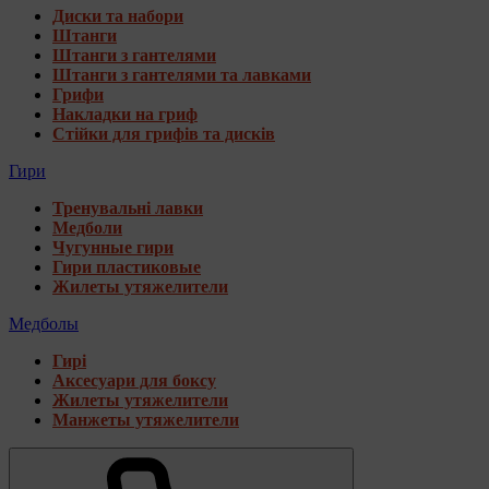
Диски та набори
Штанги
Штанги з гантелями
Штанги з гантелями та лавками
Грифи
Накладки на гриф
Стійки для грифів та дисків
Гири
Тренувальні лавки
Медболи
Чугунные гири
Гири пластиковые
Жилеты утяжелители
Медболы
Гирі
Аксесуари для боксу
Жилеты утяжелители
Манжеты утяжелители