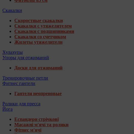
Фитболы 85 см
Скакалки
Скоростные скакалки
Скакалки с утяжелителем
Скакалки с подшипниками
Скакалки со счетчиком
Жилеты утяжелители
Хулахупы
Упоры для отжиманий
Доски для отжиманий
Тренировочные петли
Фитнес гантели
Гантели неопреновые
Ролики для пресса
Йога
Еспандери стрічкові
Масажні м'ячі та ролики
Фітнес м'ячі