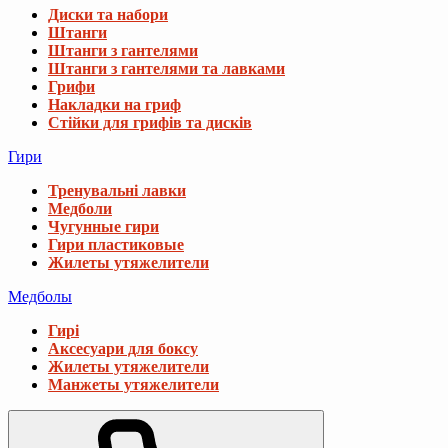
Диски та набори
Штанги
Штанги з гантелями
Штанги з гантелями та лавками
Грифи
Накладки на гриф
Стійки для грифів та дисків
Гири
Тренувальні лавки
Медболи
Чугунные гири
Гири пластиковые
Жилеты утяжелители
Медболы
Гирі
Аксесуари для боксу
Жилеты утяжелители
Манжеты утяжелители