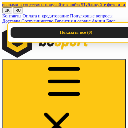
ами в соцсетях и получайте кэшбэк!
Публикуйте фото или видео 
UK
RU
Контакты
Оплата и кредитование
Популярные вопросы
Доставка
Сотрудничество
Гарантия и сервис
Акции
Блог
Показать все (
0
)