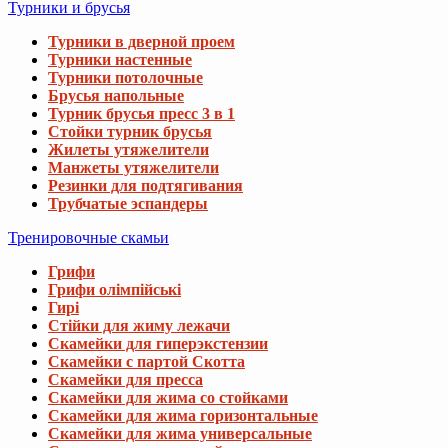
Турники и брусья
Турники в дверной проем
Турники настенные
Турники потолочные
Брусья напольные
Турник брусья пресс 3 в 1
Стойки турник брусья
Жилеты утяжелители
Манжеты утяжелители
Резинки для подтягивания
Трубчатые эспандеры
Тренировочные скамьи
Грифи
Грифи олімпійські
Гирі
Стійки для жиму лежачи
Скамейки для гиперэкстензии
Скамейки с партой Скотта
Скамейки для пресса
Скамейки для жима со стойками
Скамейки для жима горизонтальные
Скамейки для жима универсальные