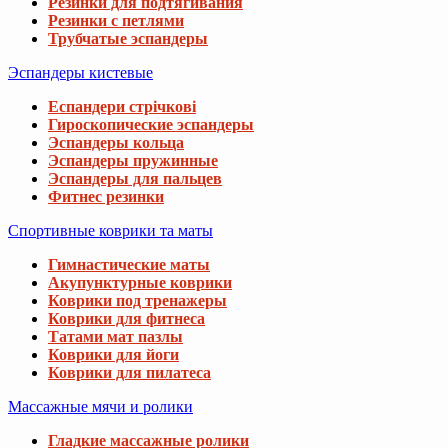
Резинки для подтягивания
Резинки с петлями
Трубчатые эспандеры
Эспандеры кистевые
Еспандери стрічкові
Гироскопические эспандеры
Эспандеры кольца
Эспандеры пружинные
Эспандеры для пальцев
Фитнес резинки
Спортивные коврики та маты
Гимнастические маты
Акупунктурные коврики
Коврики под тренажеры
Коврики для фитнеса
Татами мат пазлы
Коврики для йоги
Коврики для пилатеса
Массажные мячи и ролики
Гладкие массажные ролики