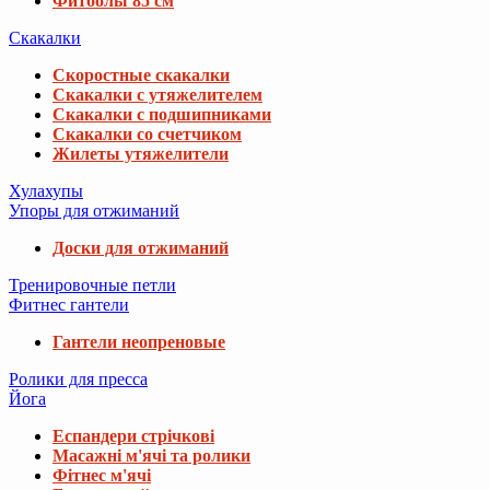
Фитболы 85 см
Скакалки
Скоростные скакалки
Скакалки с утяжелителем
Скакалки с подшипниками
Скакалки со счетчиком
Жилеты утяжелители
Хулахупы
Упоры для отжиманий
Доски для отжиманий
Тренировочные петли
Фитнес гантели
Гантели неопреновые
Ролики для пресса
Йога
Еспандери стрічкові
Масажні м'ячі та ролики
Фітнес м'ячі