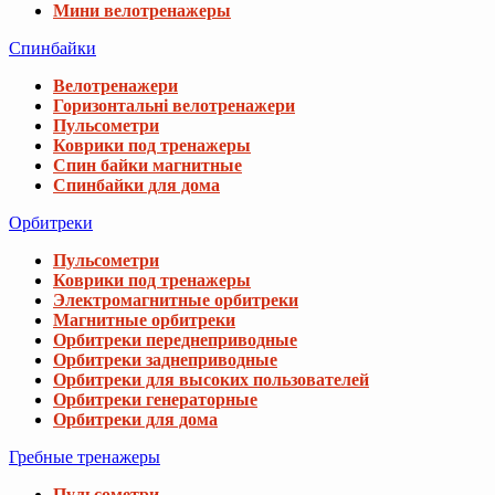
Мини велотренажеры
Спинбайки
Велотренажери
Горизонтальні велотренажери
Пульсометри
Коврики под тренажеры
Спин байки магнитные
Спинбайки для дома
Орбитреки
Пульсометри
Коврики под тренажеры
Электромагнитные орбитреки
Магнитные орбитреки
Орбитреки переднеприводные
Орбитреки заднеприводные
Орбитреки для высоких пользователей
Орбитреки генераторные
Орбитреки для дома
Гребные тренажеры
Пульсометри