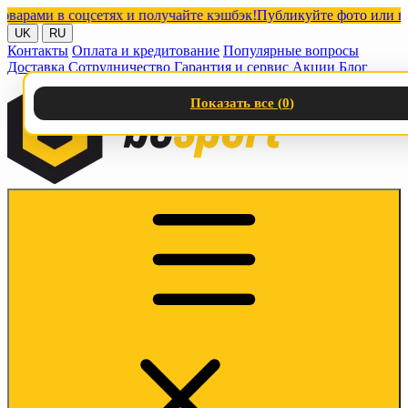
ми в соцсетях и получайте кэшбэк!
Публикуйте фото или видео 
UK
RU
Контакты
Оплата и кредитование
Популярные вопросы
Доставка
Сотрудничество
Гарантия и сервис
Акции
Блог
Показать все (
0
)