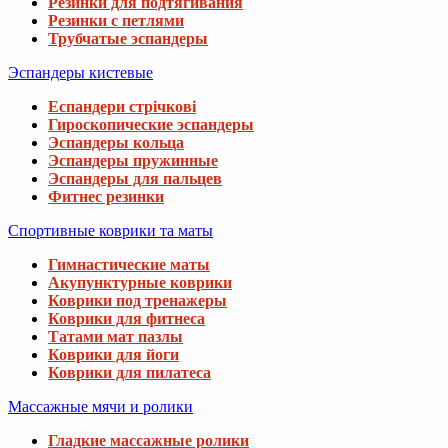
Резинки для подтягивания
Резинки с петлями
Трубчатые эспандеры
Эспандеры кистевые
Еспандери стрічкові
Гироскопические эспандеры
Эспандеры кольца
Эспандеры пружинные
Эспандеры для пальцев
Фитнес резинки
Спортивные коврики та маты
Гимнастические маты
Акупунктурные коврики
Коврики под тренажеры
Коврики для фитнеса
Татами мат пазлы
Коврики для йоги
Коврики для пилатеса
Массажные мячи и ролики
Гладкие массажные ролики