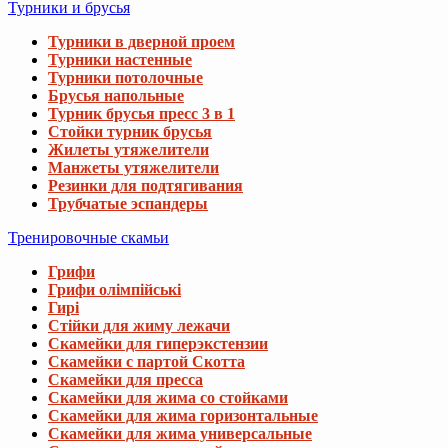
Турники и брусья
Турники в дверной проем
Турники настенные
Турники потолочные
Брусья напольные
Турник брусья пресс 3 в 1
Стойки турник брусья
Жилеты утяжелители
Манжеты утяжелители
Резинки для подтягивания
Трубчатые эспандеры
Тренировочные скамьи
Грифи
Грифи олімпійські
Гирі
Стійки для жиму лежачи
Скамейки для гиперэкстензии
Скамейки с партой Скотта
Скамейки для пресса
Скамейки для жима со стойками
Скамейки для жима горизонтальные
Скамейки для жима универсальные