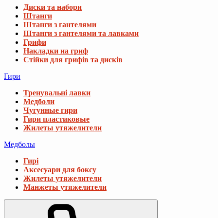
Диски та набори
Штанги
Штанги з гантелями
Штанги з гантелями та лавками
Грифи
Накладки на гриф
Стійки для грифів та дисків
Гири
Тренувальні лавки
Медболи
Чугунные гири
Гири пластиковые
Жилеты утяжелители
Медболы
Гирі
Аксесуари для боксу
Жилеты утяжелители
Манжеты утяжелители