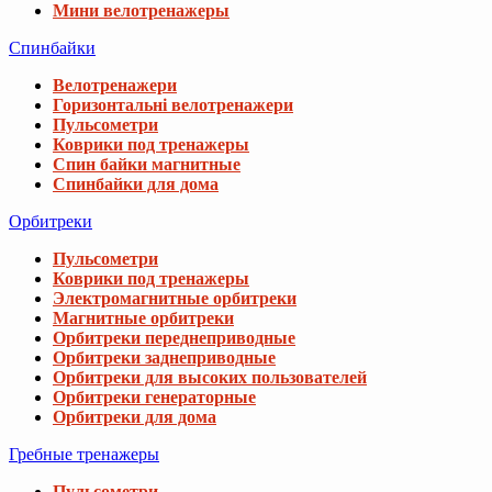
Мини велотренажеры
Спинбайки
Велотренажери
Горизонтальні велотренажери
Пульсометри
Коврики под тренажеры
Спин байки магнитные
Спинбайки для дома
Орбитреки
Пульсометри
Коврики под тренажеры
Электромагнитные орбитреки
Магнитные орбитреки
Орбитреки переднеприводные
Орбитреки заднеприводные
Орбитреки для высоких пользователей
Орбитреки генераторные
Орбитреки для дома
Гребные тренажеры
Пульсометри