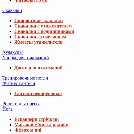
Фитболы 85 см
Скакалки
Скоростные скакалки
Скакалки с утяжелителем
Скакалки с подшипниками
Скакалки со счетчиком
Жилеты утяжелители
Хулахупы
Упоры для отжиманий
Доски для отжиманий
Тренировочные петли
Фитнес гантели
Гантели неопреновые
Ролики для пресса
Йога
Еспандери стрічкові
Масажні м'ячі та ролики
Фітнес м'ячі