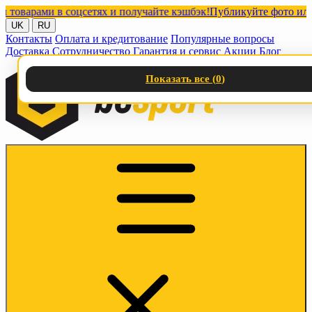
арами в соцсетях и получайте кэшбэк!
Публикуйте фото или виде
UK
RU
Контакты
Оплата и кредитование
Популярные вопросы
Доставка
Сотрудничество
Гарантия и сервис
Акции
Блог
Показать все (
0
)