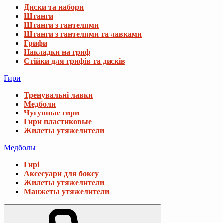
Диски та набори
Штанги
Штанги з гантелями
Штанги з гантелями та лавками
Грифи
Накладки на гриф
Стійки для грифів та дисків
Гири
Тренувальні лавки
Медболи
Чугунные гири
Гири пластиковые
Жилеты утяжелители
Медболы
Гирі
Аксесуари для боксу
Жилеты утяжелители
Манжеты утяжелители