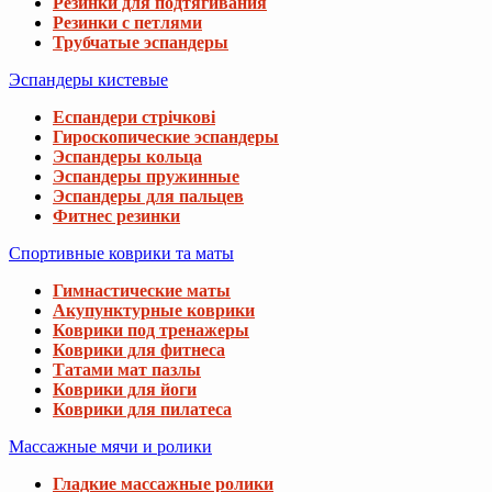
Резинки для подтягивания
Резинки с петлями
Трубчатые эспандеры
Эспандеры кистевые
Еспандери стрічкові
Гироскопические эспандеры
Эспандеры кольца
Эспандеры пружинные
Эспандеры для пальцев
Фитнес резинки
Спортивные коврики та маты
Гимнастические маты
Акупунктурные коврики
Коврики под тренажеры
Коврики для фитнеса
Татами мат пазлы
Коврики для йоги
Коврики для пилатеса
Массажные мячи и ролики
Гладкие массажные ролики