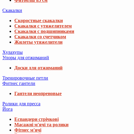
Фитболы 85 см
Скакалки
Скоростные скакалки
Скакалки с утяжелителем
Скакалки с подшипниками
Скакалки со счетчиком
Жилеты утяжелители
Хулахупы
Упоры для отжиманий
Доски для отжиманий
Тренировочные петли
Фитнес гантели
Гантели неопреновые
Ролики для пресса
Йога
Еспандери стрічкові
Масажні м'ячі та ролики
Фітнес м'ячі