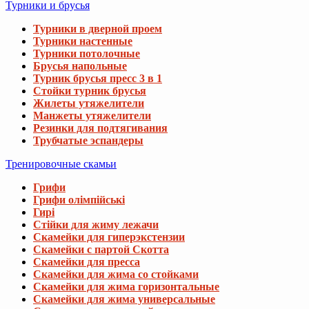
Турники и брусья
Турники в дверной проем
Турники настенные
Турники потолочные
Брусья напольные
Турник брусья пресс 3 в 1
Стойки турник брусья
Жилеты утяжелители
Манжеты утяжелители
Резинки для подтягивания
Трубчатые эспандеры
Тренировочные скамьи
Грифи
Грифи олімпійські
Гирі
Стійки для жиму лежачи
Скамейки для гиперэкстензии
Скамейки с партой Скотта
Скамейки для пресса
Скамейки для жима со стойками
Скамейки для жима горизонтальные
Скамейки для жима универсальные