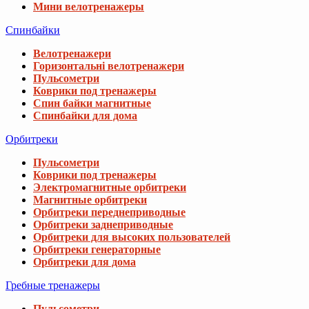
Мини велотренажеры
Спинбайки
Велотренажери
Горизонтальні велотренажери
Пульсометри
Коврики под тренажеры
Спин байки магнитные
Спинбайки для дома
Орбитреки
Пульсометри
Коврики под тренажеры
Электромагнитные орбитреки
Магнитные орбитреки
Орбитреки переднеприводные
Орбитреки заднеприводные
Орбитреки для высоких пользователей
Орбитреки генераторные
Орбитреки для дома
Гребные тренажеры
Пульсометри