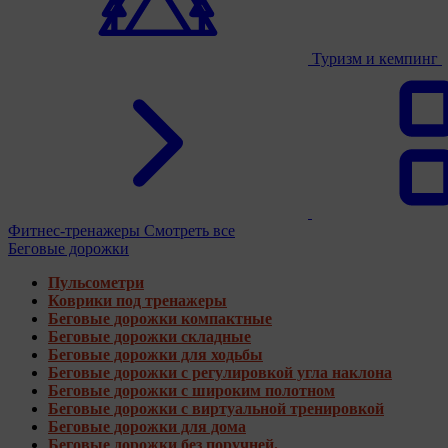
Туризм и кемпинг
Фитнес-тренажеры
Смотреть все
Беговые дорожки
Пульсометри
Коврики под тренажеры
Беговые дорожки компактные
Беговые дорожки складные
Беговые дорожки для ходьбы
Беговые дорожки с регулировкой угла наклона
Беговые дорожки с широким полотном
Беговые дорожки с виртуальной тренировкой
Беговые дорожки для дома
Беговые дорожки без поручней.