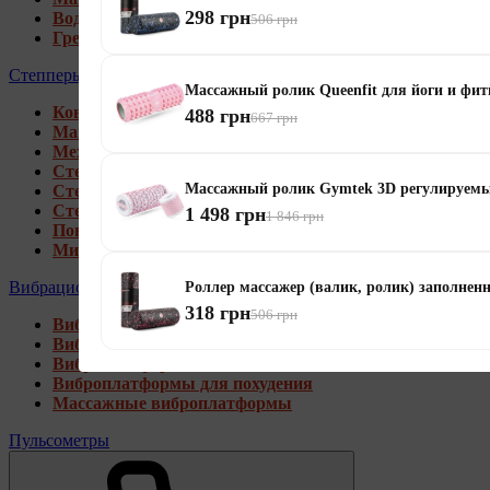
298 грн
Водные гребные тренажеры
506 грн
Гребные тренажеры для дома
Степперы
Массажный ролик Queenfit для йоги и фит
Коврики под тренажеры
488 грн
667 грн
Магнитные степперы
Механические степперы
Степперы со стойкой
Массажный ролик Gymtek 3D регулируемы
Степперы с эспандерами
Степперы с рукоятками
1 498 грн
1 846 грн
Поворотные степперы
Мини степперы
Вибрационные платформы
Роллер массажер (валик, ролик) заполне
318 грн
506 грн
Виброплатформы для дома
Виброплатформы 4D
Виброплатформы 3D
Виброплатформы для похудения
Массажные виброплатформы
Пульсометры