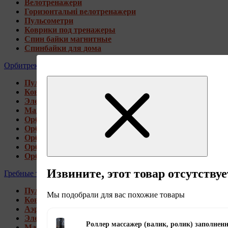
Велотренажери
Горизонтальні велотренажери
Пульсометри
Коврики под тренажеры
Спин байки магнитные
Спинбайки для дома
Орбитреки
Пульсометри
Коврики под тренажеры
Электромагнитные орбитреки
Магнитные орбитреки
Орбитреки переднеприводные
Орбитреки заднеприводные
Орбитреки для высоких пользователей
Орбитреки генераторные
Орбитреки для дома
Извините, этот товар отсутствуе
Гребные тренажеры
Пульсометри
Мы подобрали для вас похожие товары
Коврики под тренажеры
Аэромагнитные гребные тренажеры
Электромагнитные гребные тренажеры
Роллер массажер (валик, ролик) заполне
Магнитные гребные тренажеры