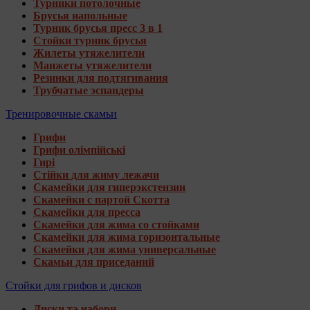
Турники потолочные
Брусья напольные
Турник брусья пресс 3 в 1
Стойки турник брусья
Жилеты утяжелители
Манжеты утяжелители
Резинки для подтягивания
Трубчатые эспандеры
Тренировочные скамьи
Грифи
Грифи олімпійські
Гирі
Стійки для жиму лежачи
Скамейки для гиперэкстензии
Скамейки с партой Скотта
Скамейки для пресса
Скамейки для жима со стойками
Скамейки для жима горизонтальные
Скамейки для жима универсальные
Скамьи для приседаний
Стойки для грифов и дисков
Диски та набори