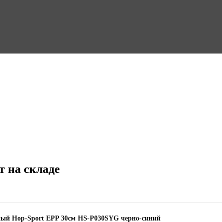
т на складе
нный Hop-Sport EPP 30см HS-P030SYG черно-синий