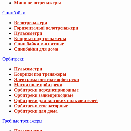
Мини велотренажеры
Спинбайки
Велотренажери
Горизонтальні велотренажери
Пульсометри
Коврики под тренажеры
Спин байки магнитные
Спинбайки для дома
Орбитреки
Пульсометри
Коврики под тренажеры
Электромагнитные орбитреки
Магнитные орбитреки
Орбитреки переднеприводные
Орбитреки заднеприводные
Орбитреки для высоких пользователей
Орбитреки генераторные
Орбитреки для дома
Гребные тренажеры
Пульсометри