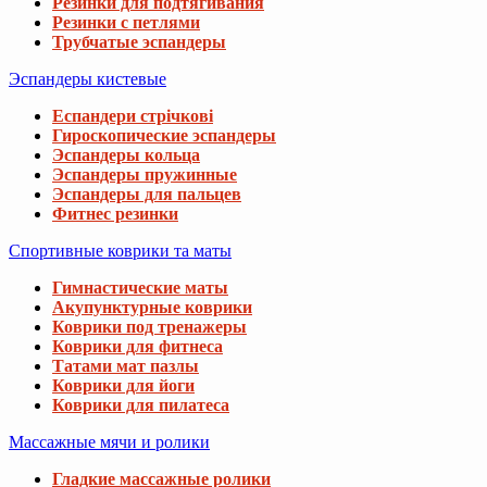
Резинки для подтягивания
Резинки с петлями
Трубчатые эспандеры
Эспандеры кистевые
Еспандери стрічкові
Гироскопические эспандеры
Эспандеры кольца
Эспандеры пружинные
Эспандеры для пальцев
Фитнес резинки
Спортивные коврики та маты
Гимнастические маты
Акупунктурные коврики
Коврики под тренажеры
Коврики для фитнеса
Татами мат пазлы
Коврики для йоги
Коврики для пилатеса
Массажные мячи и ролики
Гладкие массажные ролики