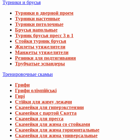
Турники и брусья
Турники в дверной проем
Турники настенные
Турники потолочные
Брусья напольные
Турник брусья пресс 3 в 1
Стойки турник брусья
Жилеты утяжелители
Манжеты утяжелители
Резинки для подтягивания
Трубчатые эспандеры
Тренировочные скамьи
Грифи
Грифи олімпійські
Гирі
Стійки для жиму лежачи
Скамейки для гиперэкстензии
Скамейки с партой Скотта
Скамейки для пресса
Скамейки для жима со стойками
Скамейки для жима горизонтальные
Скамейки для жима универсальные