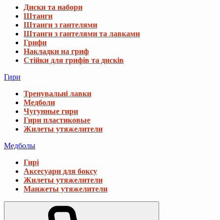
Диски та набори
Штанги
Штанги з гантелями
Штанги з гантелями та лавками
Грифи
Накладки на гриф
Стійки для грифів та дисків
Гири
Тренувальні лавки
Медболи
Чугунные гири
Гири пластиковые
Жилеты утяжелители
Медболы
Гирі
Аксесуари для боксу
Жилеты утяжелители
Манжеты утяжелители