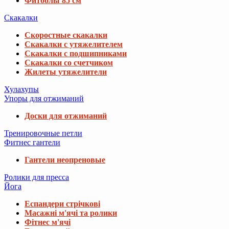
Фитболы 85 см
Скакалки
Скоростные скакалки
Скакалки с утяжелителем
Скакалки с подшипниками
Скакалки со счетчиком
Жилеты утяжелители
Хулахупы
Упоры для отжиманий
Доски для отжиманий
Тренировочные петли
Фитнес гантели
Гантели неопреновые
Ролики для пресса
Йога
Еспандери стрічкові
Масажні м'ячі та ролики
Фітнес м'ячі