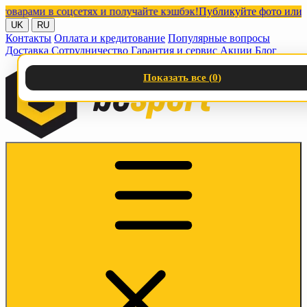
рами в соцсетях и получайте кэшбэк!
Публикуйте фото или видео
UK
RU
Контакты
Оплата и кредитование
Популярные вопросы
Доставка
Сотрудничество
Гарантия и сервис
Акции
Блог
Показать все (
0
)