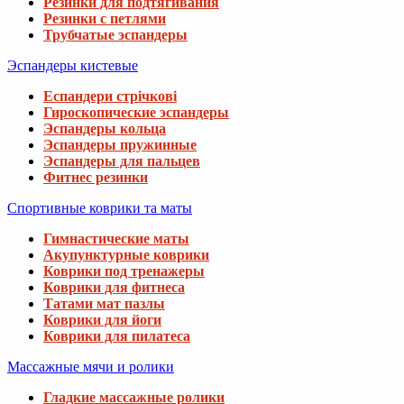
Резинки для подтягивания
Резинки с петлями
Трубчатые эспандеры
Эспандеры кистевые
Еспандери стрічкові
Гироскопические эспандеры
Эспандеры кольца
Эспандеры пружинные
Эспандеры для пальцев
Фитнес резинки
Спортивные коврики та маты
Гимнастические маты
Акупунктурные коврики
Коврики под тренажеры
Коврики для фитнеса
Татами мат пазлы
Коврики для йоги
Коврики для пилатеса
Массажные мячи и ролики
Гладкие массажные ролики