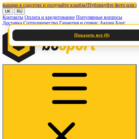
и в соцсетях и получайте кэшбэк!
Публикуйте фото или видео с
UK
RU
Контакты
Оплата и кредитование
Популярные вопросы
Доставка
Сотрудничество
Гарантия и сервис
Акции
Блог
Показать все (
0
)