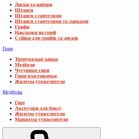
Диски та набори
Штанги
Штанги з гантелями
Штанги з гантелями та лавками
Грифи
Накладки на гриф
Стійки для грифів та дисків
Гири
Тренувальні лавки
Медболи
Чугунные гири
Гири пластиковые
Жилеты утяжелители
Медболы
Гирі
Аксесуари для боксу
Жилеты утяжелители
Манжеты утяжелители