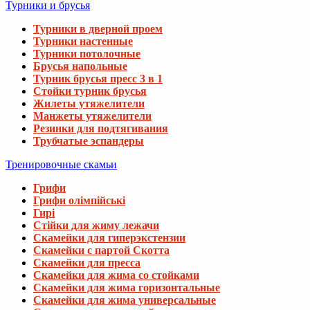
Турники и брусья
Турники в дверной проем
Турники настенные
Турники потолочные
Брусья напольные
Турник брусья пресс 3 в 1
Стойки турник брусья
Жилеты утяжелители
Манжеты утяжелители
Резинки для подтягивания
Трубчатые эспандеры
Тренировочные скамьи
Грифи
Грифи олімпійські
Гирі
Стійки для жиму лежачи
Скамейки для гиперэкстензии
Скамейки с партой Скотта
Скамейки для пресса
Скамейки для жима со стойками
Скамейки для жима горизонтальные
Скамейки для жима универсальные