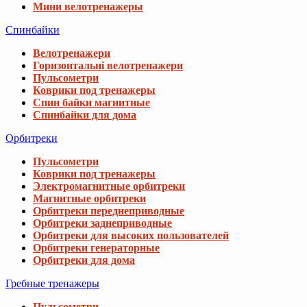
Мини велотренажеры
Спинбайки
Велотренажери
Горизонтальні велотренажери
Пульсометри
Коврики под тренажеры
Спин байки магнитные
Спинбайки для дома
Орбитреки
Пульсометри
Коврики под тренажеры
Электромагнитные орбитреки
Магнитные орбитреки
Орбитреки переднеприводные
Орбитреки заднеприводные
Орбитреки для высоких пользователей
Орбитреки генераторные
Орбитреки для дома
Гребные тренажеры
Пульсометри