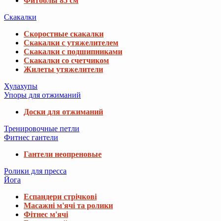
Фитболы 85 см
Скакалки
Скоростные скакалки
Скакалки с утяжелителем
Скакалки с подшипниками
Скакалки со счетчиком
Жилеты утяжелители
Хулахупы
Упоры для отжиманий
Доски для отжиманий
Тренировочные петли
Фитнес гантели
Гантели неопреновые
Ролики для пресса
Йога
Еспандери стрічкові
Масажні м'ячі та ролики
Фітнес м'ячі