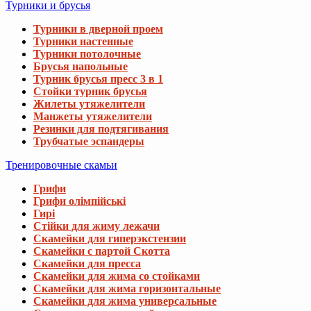
Турники и брусья
Турники в дверной проем
Турники настенные
Турники потолочные
Брусья напольные
Турник брусья пресс 3 в 1
Стойки турник брусья
Жилеты утяжелители
Манжеты утяжелители
Резинки для подтягивания
Трубчатые эспандеры
Тренировочные скамьи
Грифи
Грифи олімпійські
Гирі
Стійки для жиму лежачи
Скамейки для гиперэкстензии
Скамейки с партой Скотта
Скамейки для пресса
Скамейки для жима со стойками
Скамейки для жима горизонтальные
Скамейки для жима универсальные