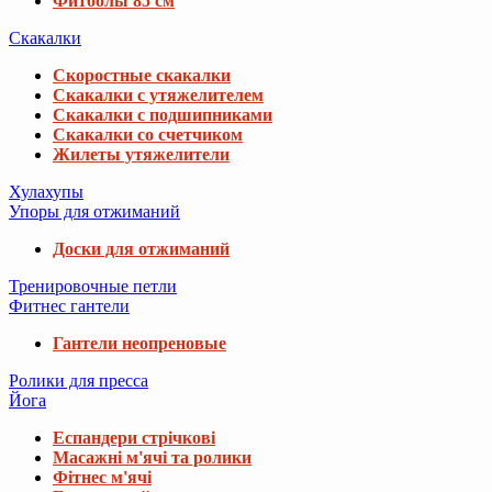
Фитболы 85 см
Скакалки
Скоростные скакалки
Скакалки с утяжелителем
Скакалки с подшипниками
Скакалки со счетчиком
Жилеты утяжелители
Хулахупы
Упоры для отжиманий
Доски для отжиманий
Тренировочные петли
Фитнес гантели
Гантели неопреновые
Ролики для пресса
Йога
Еспандери стрічкові
Масажні м'ячі та ролики
Фітнес м'ячі