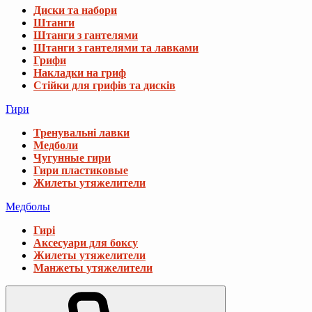
Диски та набори
Штанги
Штанги з гантелями
Штанги з гантелями та лавками
Грифи
Накладки на гриф
Стійки для грифів та дисків
Гири
Тренувальні лавки
Медболи
Чугунные гири
Гири пластиковые
Жилеты утяжелители
Медболы
Гирі
Аксесуари для боксу
Жилеты утяжелители
Манжеты утяжелители