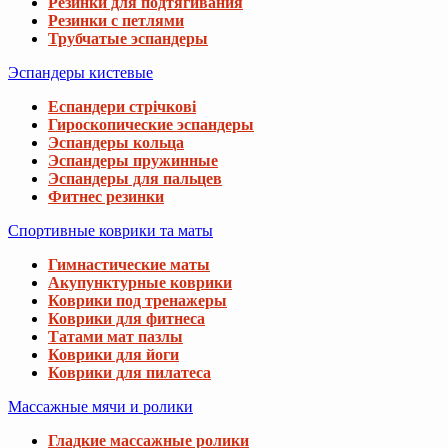
Резинки для подтягивания
Резинки с петлями
Трубчатые эспандеры
Эспандеры кистевые
Еспандери стрічкові
Гироскопические эспандеры
Эспандеры кольца
Эспандеры пружинные
Эспандеры для пальцев
Фитнес резинки
Спортивные коврики та маты
Гимнастические маты
Акупунктурные коврики
Коврики под тренажеры
Коврики для фитнеса
Татами мат пазлы
Коврики для йоги
Коврики для пилатеса
Массажные мячи и ролики
Гладкие массажные ролики