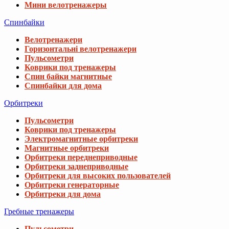
Мини велотренажеры
Спинбайки
Велотренажери
Горизонтальні велотренажери
Пульсометри
Коврики под тренажеры
Спин байки магнитные
Спинбайки для дома
Орбитреки
Пульсометри
Коврики под тренажеры
Электромагнитные орбитреки
Магнитные орбитреки
Орбитреки переднеприводные
Орбитреки заднеприводные
Орбитреки для высоких пользователей
Орбитреки генераторные
Орбитреки для дома
Гребные тренажеры
Пульсометри