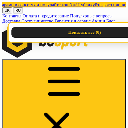
 в соцсетях и получайте кэшбэк!
Публикуйте фото или видео с н
UK
RU
Контакты
Оплата и кредитование
Популярные вопросы
Доставка
Сотрудничество
Гарантия и сервис
Акции
Блог
Показать все (
0
)