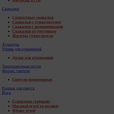
Фитболы 85 см
Скакалки
Скоростные скакалки
Скакалки с утяжелителем
Скакалки с подшипниками
Скакалки со счетчиком
Жилеты утяжелители
Хулахупы
Упоры для отжиманий
Доски для отжиманий
Тренировочные петли
Фитнес гантели
Гантели неопреновые
Ролики для пресса
Йога
Еспандери стрічкові
Масажні м'ячі та ролики
Фітнес м'ячі