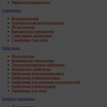
Мини велотренажеры
Спинбайки
Велотренажери
Горизонтальні велотренажери
Пульсометри
Коврики под тренажеры
Спин байки магнитные
Спинбайки для дома
Орбитреки
Пульсометри
Коврики под тренажеры
Электромагнитные орбитреки
Магнитные орбитреки
Орбитреки переднеприводные
Орбитреки заднеприводные
Орбитреки для высоких пользователей
Орбитреки генераторные
Орбитреки для дома
Гребные тренажеры
Пульсометри