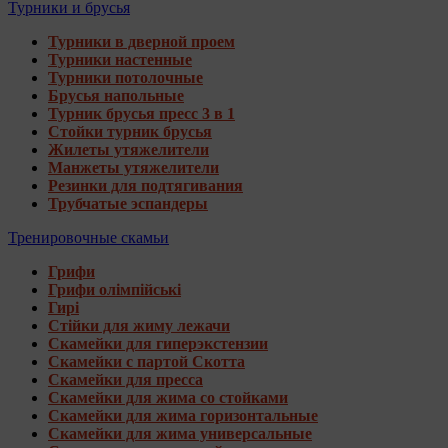
Турники и брусья
Турники в дверной проем
Турники настенные
Турники потолочные
Брусья напольные
Турник брусья пресс 3 в 1
Стойки турник брусья
Жилеты утяжелители
Манжеты утяжелители
Резинки для подтягивания
Трубчатые эспандеры
Тренировочные скамьи
Грифи
Грифи олімпійські
Гирі
Стійки для жиму лежачи
Скамейки для гиперэкстензии
Скамейки с партой Скотта
Скамейки для пресса
Скамейки для жима со стойками
Скамейки для жима горизонтальные
Скамейки для жима универсальные