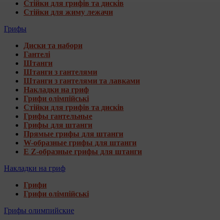
Стійки для грифів та дисків
Стійки для жиму лежачи
Грифы
Диски та набори
Гантелі
Штанги
Штанги з гантелями
Штанги з гантелями та лавками
Накладки на гриф
Грифи олімпійські
Стійки для грифів та дисків
Грифы гантельные
Грифы для штанги
Прямые грифы для штанги
W-образные грифы для штанги
E Z-образные грифы для штанги
Накладки на гриф
Грифи
Грифи олімпійські
Грифы олимпийские