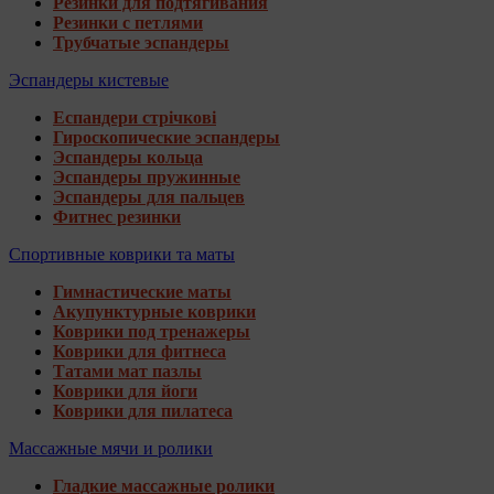
Резинки для подтягивания
Резинки с петлями
Трубчатые эспандеры
Эспандеры кистевые
Еспандери стрічкові
Гироскопические эспандеры
Эспандеры кольца
Эспандеры пружинные
Эспандеры для пальцев
Фитнес резинки
Спортивные коврики та маты
Гимнастические маты
Акупунктурные коврики
Коврики под тренажеры
Коврики для фитнеса
Татами мат пазлы
Коврики для йоги
Коврики для пилатеса
Массажные мячи и ролики
Гладкие массажные ролики