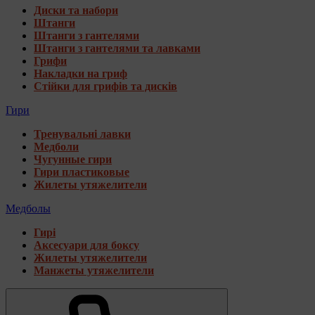
Диски та набори
Штанги
Штанги з гантелями
Штанги з гантелями та лавками
Грифи
Накладки на гриф
Стійки для грифів та дисків
Гири
Тренувальні лавки
Медболи
Чугунные гири
Гири пластиковые
Жилеты утяжелители
Медболы
Гирі
Аксесуари для боксу
Жилеты утяжелители
Манжеты утяжелители