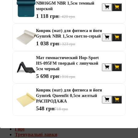
NB016GM NBR 1,5см темный
Штанги с w-образным грифом
морской
Жилеты утяжелители
1 118 грн
1 420 грн
Штанги с гантелями
Диски та набори
Коврик (мат) для фитнеса и йоги
Гантелі
Gymtek NBR 1,5см светло-серый
Штанги
1 038 грн
1 323 грн
Штанги з гантелями та лавками
Грифи
Грифи олімпійські
Мат гимнастический Hop-Sport
Тренувальні лавки
HS-095FM твердый с липучкой
Стійки для грифів та дисків
5см черный
Стійки для жиму лежачи
5 698 грн
5 916 грн
Штанги с гантелями и лавками
Коврик (мат) для фитнеса и йоги
Диски та набори
Gymtek Queenfit 0,5см желтый
Гантелі
РАСПРОДАЖА
Штанги
548 грн
718 грн
Штанги з гантелями
Грифи
Грифи олімпійські
Гирі
Тренувальні лавки