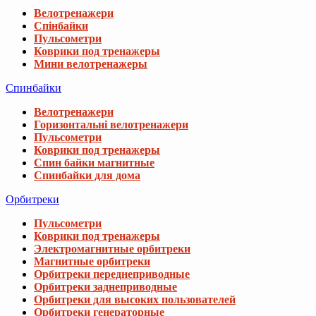
Велотренажери
Спінбайки
Пульсометри
Коврики под тренажеры
Мини велотренажеры
Спинбайки
Велотренажери
Горизонтальні велотренажери
Пульсометри
Коврики под тренажеры
Спин байки магнитные
Спинбайки для дома
Орбитреки
Пульсометри
Коврики под тренажеры
Электромагнитные орбитреки
Магнитные орбитреки
Орбитреки переднеприводные
Орбитреки заднеприводные
Орбитреки для высоких пользователей
Орбитреки генераторные