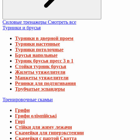
Силовые тренажеры
Смотреть все
Турники и брусья
Турники в дверной проем
Турники настенные
Турники потолочные
Брусья напольные
Турник брусья пресс 3 в 1
Стойки турник брусья
Жилеты утяжелители
Манжеты утяжелители
Резинки для подтягивания
Трубчатые эспандеры
Тренировочные скамьи
Грифи
Грифи олімпійські
Гирі
Стійки для жиму лежачи
Скамейки для гиперэкстензии
Скамейки с партой Скотта