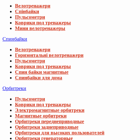
Велотренажери
Спінбайки
Пульсометри
Коврики под тренажеры
Мини велотренажеры
Спинбайки
Велотренажери
Горизонтальні велотренажери
Пульсометри
Коврики под тренажеры
Спин байки магнитные
Спинбайки для дома
Орбитреки
Пульсометри
Коврики под тренажеры
Электромагнитные орбитреки
Магнитные орбитреки
Орбитреки переднеприводные
Орбитреки заднеприводные
Орбитреки для высоких пользователей
Орбитреки генераторные