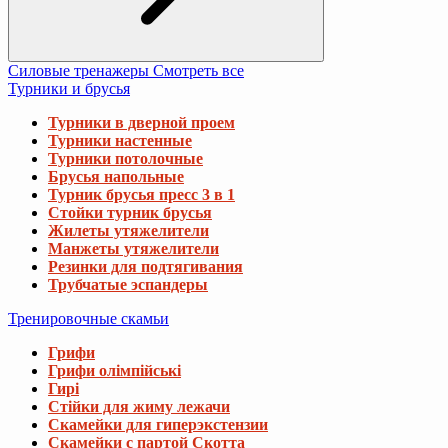
Силовые тренажеры
Смотреть все
Турники и брусья
Турники в дверной проем
Турники настенные
Турники потолочные
Брусья напольные
Турник брусья пресс 3 в 1
Стойки турник брусья
Жилеты утяжелители
Манжеты утяжелители
Резинки для подтягивания
Трубчатые эспандеры
Тренировочные скамьи
Грифи
Грифи олімпійські
Гирі
Стійки для жиму лежачи
Скамейки для гиперэкстензии
Скамейки с партой Скотта