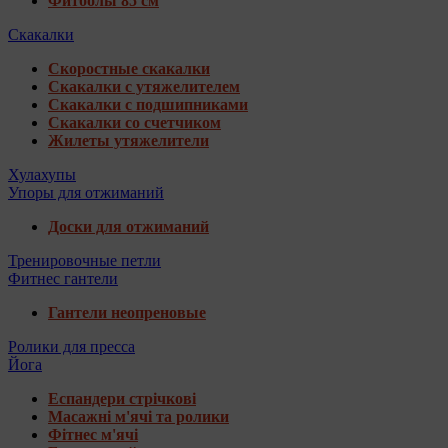
Фитболы 85 см
Скакалки
Скоростные скакалки
Скакалки с утяжелителем
Скакалки с подшипниками
Скакалки со счетчиком
Жилеты утяжелители
Хулахупы
Упоры для отжиманий
Доски для отжиманий
Тренировочные петли
Фитнес гантели
Гантели неопреновые
Ролики для пресса
Йога
Еспандери стрічкові
Масажні м'ячі та ролики
Фітнес м'ячі