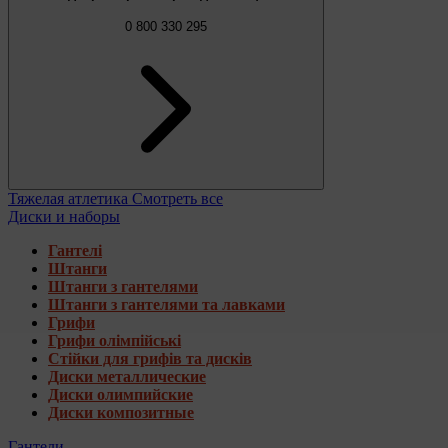
0 800 330 295
Тяжелая атлетика
Смотреть все
Диски и наборы
Гантелі
Штанги
Штанги з гантелями
Штанги з гантелями та лавками
Грифи
Грифи олімпійські
Стійки для грифів та дисків
Диски металлические
Диски олимпийские
Диски композитные
Гантели