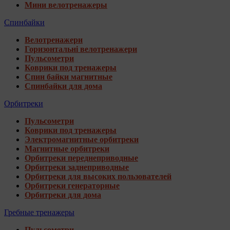
Мини велотренажеры
Спинбайки
Велотренажери
Горизонтальні велотренажери
Пульсометри
Коврики под тренажеры
Спин байки магнитные
Спинбайки для дома
Орбитреки
Пульсометри
Коврики под тренажеры
Электромагнитные орбитреки
Магнитные орбитреки
Орбитреки переднеприводные
Орбитреки заднеприводные
Орбитреки для высоких пользователей
Орбитреки генераторные
Орбитреки для дома
Гребные тренажеры
Пульсометри