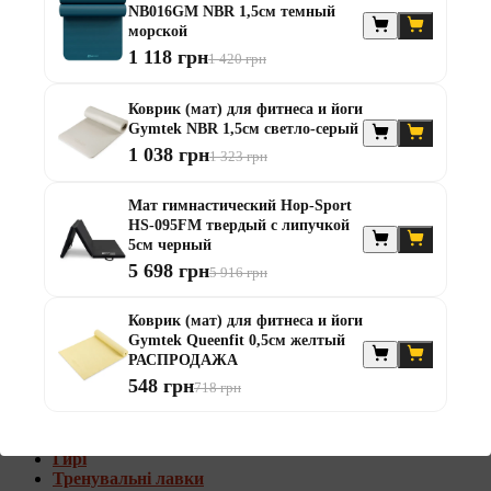
NB016GM NBR 1,5см темный
Штанги с w-образным грифом
морской
Жилеты утяжелители
1 118 грн
1 420 грн
Штанги с гантелями
Диски та набори
Коврик (мат) для фитнеса и йоги
Гантелі
Gymtek NBR 1,5см светло-серый
Штанги
1 038 грн
1 323 грн
Штанги з гантелями та лавками
Грифи
Грифи олімпійські
Мат гимнастический Hop-Sport
Тренувальні лавки
HS-095FM твердый с липучкой
Стійки для грифів та дисків
5см черный
Стійки для жиму лежачи
5 698 грн
5 916 грн
Штанги с гантелями и лавками
Коврик (мат) для фитнеса и йоги
Диски та набори
Gymtek Queenfit 0,5см желтый
Гантелі
РАСПРОДАЖА
Штанги
548 грн
718 грн
Штанги з гантелями
Грифи
Грифи олімпійські
Гирі
Тренувальні лавки