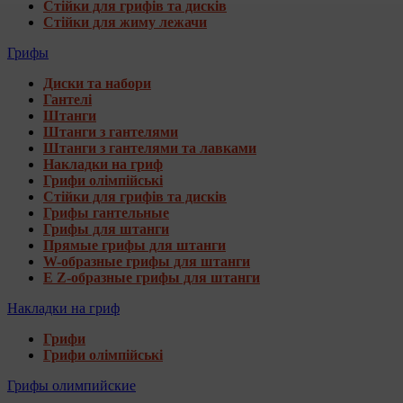
Стійки для грифів та дисків
Стійки для жиму лежачи
Грифы
Диски та набори
Гантелі
Штанги
Штанги з гантелями
Штанги з гантелями та лавками
Накладки на гриф
Грифи олімпійські
Стійки для грифів та дисків
Грифы гантельные
Грифы для штанги
Прямые грифы для штанги
W-образные грифы для штанги
E Z-образные грифы для штанги
Накладки на гриф
Грифи
Грифи олімпійські
Грифы олимпийские