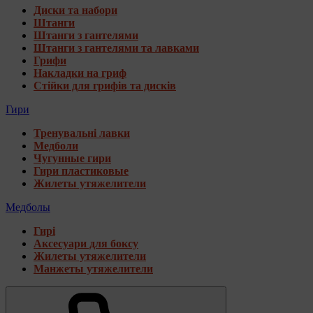
Диски та набори
Штанги
Штанги з гантелями
Штанги з гантелями та лавками
Грифи
Накладки на гриф
Стійки для грифів та дисків
Гири
Тренувальні лавки
Медболи
Чугунные гири
Гири пластиковые
Жилеты утяжелители
Медболы
Гирі
Аксесуари для боксу
Жилеты утяжелители
Манжеты утяжелители