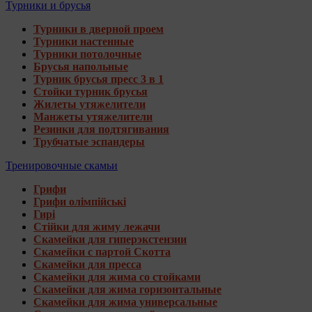
Турники и брусья
Турники в дверной проем
Турники настенные
Турники потолочные
Брусья напольные
Турник брусья пресс 3 в 1
Стойки турник брусья
Жилеты утяжелители
Манжеты утяжелители
Резинки для подтягивания
Трубчатые эспандеры
Тренировочные скамьи
Грифи
Грифи олімпійські
Гирі
Стійки для жиму лежачи
Скамейки для гиперэкстензии
Скамейки с партой Скотта
Скамейки для пресса
Скамейки для жима со стойками
Скамейки для жима горизонтальные
Скамейки для жима универсальные