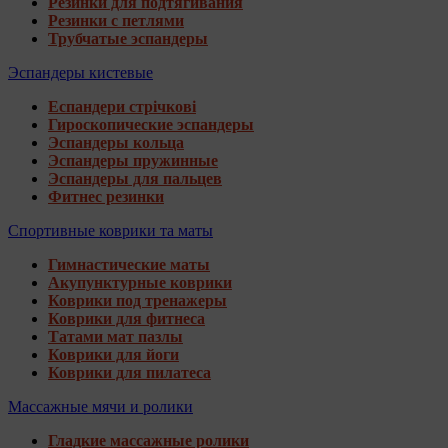
Резинки для подтягивания
Резинки с петлями
Трубчатые эспандеры
Эспандеры кистевые
Еспандери стрічкові
Гироскопические эспандеры
Эспандеры кольца
Эспандеры пружинные
Эспандеры для пальцев
Фитнес резинки
Спортивные коврики та маты
Гимнастические маты
Акупунктурные коврики
Коврики под тренажеры
Коврики для фитнеса
Татами мат пазлы
Коврики для йоги
Коврики для пилатеса
Массажные мячи и ролики
Гладкие массажные ролики