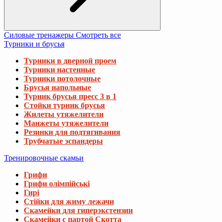
Силовые тренажеры
Смотреть все
Турники и брусья
Турники в дверной проем
Турники настенные
Турники потолочные
Брусья напольные
Турник брусья пресс 3 в 1
Стойки турник брусья
Жилеты утяжелители
Манжеты утяжелители
Резинки для подтягивания
Трубчатые эспандеры
Тренировочные скамьи
Грифи
Грифи олімпійські
Гирі
Стійки для жиму лежачи
Скамейки для гиперэкстензии
Скамейки с партой Скотта