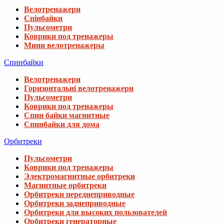
Велотренажери
Спінбайки
Пульсометри
Коврики под тренажеры
Мини велотренажеры
Спинбайки
Велотренажери
Горизонтальні велотренажери
Пульсометри
Коврики под тренажеры
Спин байки магнитные
Спинбайки для дома
Орбитреки
Пульсометри
Коврики под тренажеры
Электромагнитные орбитреки
Магнитные орбитреки
Орбитреки переднеприводные
Орбитреки заднеприводные
Орбитреки для высоких пользователей
Орбитреки генераторные