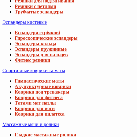
Резинки для подтягивания
Резинки с петлями
Трубчатые эспандеры
Эспандеры кистевые
Еспандери стрічкові
Гироскопические эспандеры
Эспандеры кольца
Эспандеры пружинные
Эспандеры для пальцев
Фитнес резинки
Спортивные коврики та маты
Гимнастические маты
Акупунктурные коврики
Коврики под тренажеры
Коврики для фитнеса
Татами мат пазлы
Коврики для йоги
Коврики для пилатеса
Массажные мячи и ролики
Гладкие массажные ролики