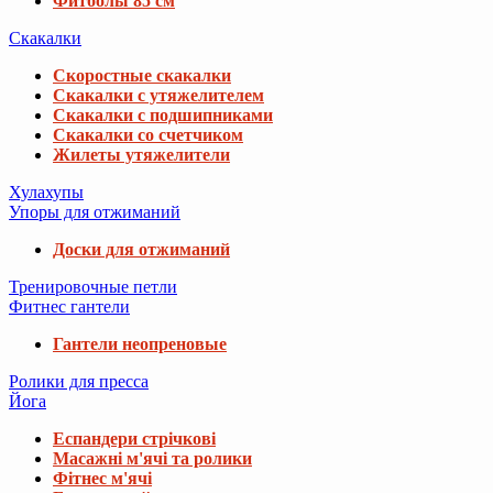
Фитболы 85 см
Скакалки
Скоростные скакалки
Скакалки с утяжелителем
Скакалки с подшипниками
Скакалки со счетчиком
Жилеты утяжелители
Хулахупы
Упоры для отжиманий
Доски для отжиманий
Тренировочные петли
Фитнес гантели
Гантели неопреновые
Ролики для пресса
Йога
Еспандери стрічкові
Масажні м'ячі та ролики
Фітнес м'ячі