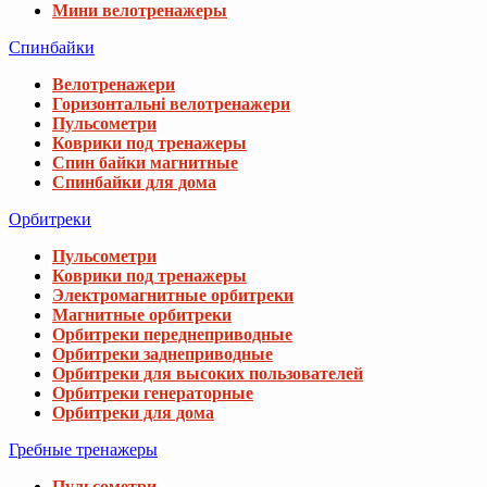
Мини велотренажеры
Спинбайки
Велотренажери
Горизонтальні велотренажери
Пульсометри
Коврики под тренажеры
Спин байки магнитные
Спинбайки для дома
Орбитреки
Пульсометри
Коврики под тренажеры
Электромагнитные орбитреки
Магнитные орбитреки
Орбитреки переднеприводные
Орбитреки заднеприводные
Орбитреки для высоких пользователей
Орбитреки генераторные
Орбитреки для дома
Гребные тренажеры
Пульсометри