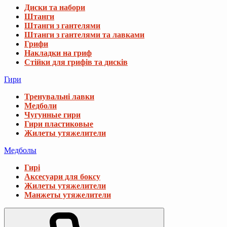
Диски та набори
Штанги
Штанги з гантелями
Штанги з гантелями та лавками
Грифи
Накладки на гриф
Стійки для грифів та дисків
Гири
Тренувальні лавки
Медболи
Чугунные гири
Гири пластиковые
Жилеты утяжелители
Медболы
Гирі
Аксесуари для боксу
Жилеты утяжелители
Манжеты утяжелители