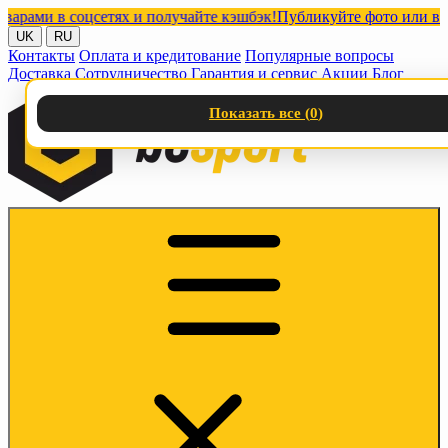
и в соцсетях и получайте кэшбэк!
Публикуйте фото или видео с
UK
RU
Контакты
Оплата и кредитование
Популярные вопросы
Доставка
Сотрудничество
Гарантия и сервис
Акции
Блог
Показать все (
0
)