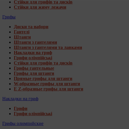
Стійки для грифів та дисків
Стійки для жиму лежачи
Грифы
Диски та набори
Гантелі
Штанги
Штанги з гантелями
Штанги з гантелями та лавками
Накладки на гриф
Грифи олімпійські
Стійки для грифів та дисків
Грифы гантельные
Грифы для штанги
Прямые грифы для штанги
W-образные грифы для штанги
E Z-образные грифы для штанги
Накладки на гриф
Грифи
Грифи олімпійські
Грифы олимпийские