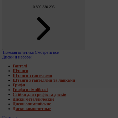
0 800 330 295
Тяжелая атлетика
Смотреть все
Диски и наборы
Гантелі
Штанги
Штанги з гантелями
Штанги з гантелями та лавками
Грифи
Грифи олімпійські
Стійки для грифів та дисків
Диски металлические
Диски олимпийские
Диски композитные
Гантели