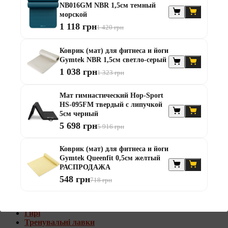
NB016GM NBR 1,5см темный
Штанги с w-образным грифом
морской
Жилеты утяжелители
1 118 грн
1 420 грн
Штанги с гантелями
Диски та набори
Коврик (мат) для фитнеса и йоги
Гантелі
Gymtek NBR 1,5см светло-серый
Штанги
1 038 грн
1 323 грн
Штанги з гантелями та лавками
Грифи
Грифи олімпійські
Мат гимнастический Hop-Sport
Тренувальні лавки
HS-095FM твердый с липучкой
Стійки для грифів та дисків
5см черный
Стійки для жиму лежачи
5 698 грн
5 916 грн
Штанги с гантелями и лавками
Коврик (мат) для фитнеса и йоги
Диски та набори
Gymtek Queenfit 0,5см желтый
Гантелі
РАСПРОДАЖА
Штанги
548 грн
718 грн
Штанги з гантелями
Грифи
Грифи олімпійські
Гирі
Тренувальні лавки