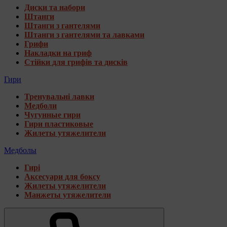
Диски та набори
Штанги
Штанги з гантелями
Штанги з гантелями та лавками
Грифи
Накладки на гриф
Стійки для грифів та дисків
Гири
Тренувальні лавки
Медболи
Чугунные гири
Гири пластиковые
Жилеты утяжелители
Медболы
Гирі
Аксесуари для боксу
Жилеты утяжелители
Манжеты утяжелители