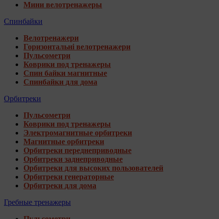
Мини велотренажеры
Спинбайки
Велотренажери
Горизонтальні велотренажери
Пульсометри
Коврики под тренажеры
Спин байки магнитные
Спинбайки для дома
Орбитреки
Пульсометри
Коврики под тренажеры
Электромагнитные орбитреки
Магнитные орбитреки
Орбитреки переднеприводные
Орбитреки заднеприводные
Орбитреки для высоких пользователей
Орбитреки генераторные
Орбитреки для дома
Гребные тренажеры
Пульсометри