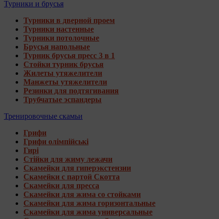
Турники и брусья
Турники в дверной проем
Турники настенные
Турники потолочные
Брусья напольные
Турник брусья пресс 3 в 1
Стойки турник брусья
Жилеты утяжелители
Манжеты утяжелители
Резинки для подтягивания
Трубчатые эспандеры
Тренировочные скамьи
Грифи
Грифи олімпійські
Гирі
Стійки для жиму лежачи
Скамейки для гиперэкстензии
Скамейки с партой Скотта
Скамейки для пресса
Скамейки для жима со стойками
Скамейки для жима горизонтальные
Скамейки для жима универсальные