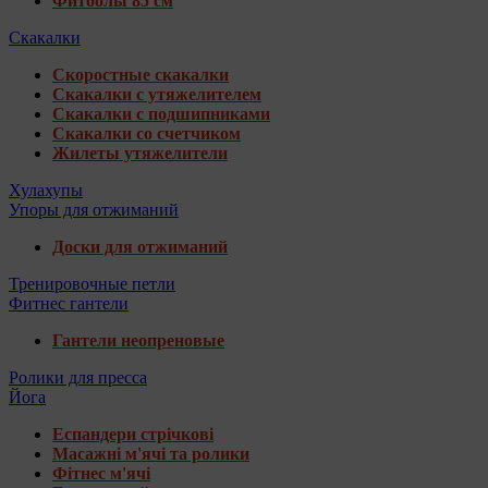
Фитболы 85 см
Скакалки
Скоростные скакалки
Скакалки с утяжелителем
Скакалки с подшипниками
Скакалки со счетчиком
Жилеты утяжелители
Хулахупы
Упоры для отжиманий
Доски для отжиманий
Тренировочные петли
Фитнес гантели
Гантели неопреновые
Ролики для пресса
Йога
Еспандери стрічкові
Масажні м'ячі та ролики
Фітнес м'ячі