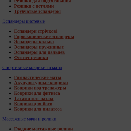
Резинки для подтягивания
Резинки с петлями
Трубчатые эспандеры
Эспандеры кистевые
Еспандери стрічкові
Гироскопические эспандеры
Эспандеры кольца
Эспандеры пружинные
Эспандеры для пальцев
Фитнес резинки
Спортивные коврики та маты
Гимнастические маты
Акупунктурные коврики
Коврики под тренажеры
Коврики для фитнеса
Татами мат пазлы
Коврики для йоги
Коврики для пилатеса
Массажные мячи и ролики
Гладкие массажные ролики