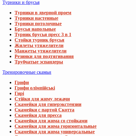
Турники и брусья
Турники в дверной проем
Турники настенные
Турники потолочные
Брусья напольные
Турник брусья пресс 3 в 1
Стойки турник брусья
Жилеты утяжелители
Манжеты утяжелители
Резинки для подтягивания
Трубчатые эспандеры
Тренировочные скамьи
Грифи
Грифи олімпійські
Гирі
Стійки для жиму лежачи
Скамейки для гиперэкстензии
Скамейки с партой Скотта
Скамейки для пресса
Скамейки для жима со стойками
Скамейки для жима горизонтальные
Скамейки для жима универсальные