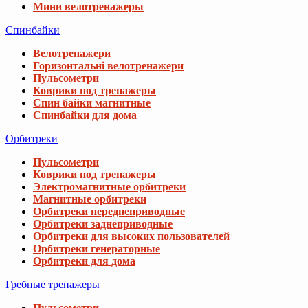
Мини велотренажеры
Спинбайки
Велотренажери
Горизонтальні велотренажери
Пульсометри
Коврики под тренажеры
Спин байки магнитные
Спинбайки для дома
Орбитреки
Пульсометри
Коврики под тренажеры
Электромагнитные орбитреки
Магнитные орбитреки
Орбитреки переднеприводные
Орбитреки заднеприводные
Орбитреки для высоких пользователей
Орбитреки генераторные
Орбитреки для дома
Гребные тренажеры
Пульсометри