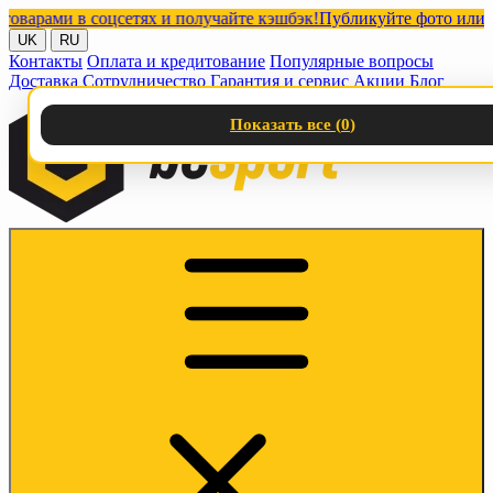
ами в соцсетях и получайте кэшбэк!
Публикуйте фото или видео 
UK
RU
Контакты
Оплата и кредитование
Популярные вопросы
Доставка
Сотрудничество
Гарантия и сервис
Акции
Блог
Показать все (
0
)