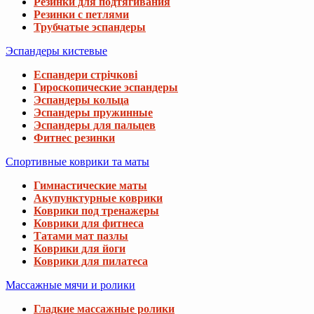
Резинки для подтягивания
Резинки с петлями
Трубчатые эспандеры
Эспандеры кистевые
Еспандери стрічкові
Гироскопические эспандеры
Эспандеры кольца
Эспандеры пружинные
Эспандеры для пальцев
Фитнес резинки
Спортивные коврики та маты
Гимнастические маты
Акупунктурные коврики
Коврики под тренажеры
Коврики для фитнеса
Татами мат пазлы
Коврики для йоги
Коврики для пилатеса
Массажные мячи и ролики
Гладкие массажные ролики