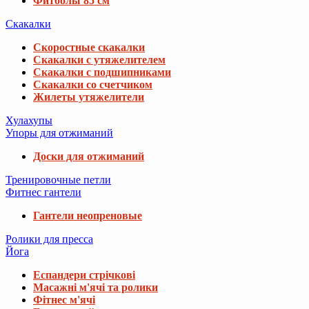
Фитболы 85 см
Скакалки
Скоростные скакалки
Скакалки с утяжелителем
Скакалки с подшипниками
Скакалки со счетчиком
Жилеты утяжелители
Хулахупы
Упоры для отжиманий
Доски для отжиманий
Тренировочные петли
Фитнес гантели
Гантели неопреновые
Ролики для пресса
Йога
Еспандери стрічкові
Масажні м'ячі та ролики
Фітнес м'ячі