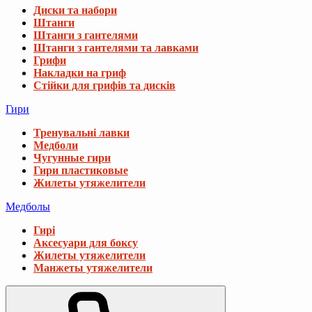
Диски та набори
Штанги
Штанги з гантелями
Штанги з гантелями та лавками
Грифи
Накладки на гриф
Стійки для грифів та дисків
Гири
Тренувальні лавки
Медболи
Чугунные гири
Гири пластиковые
Жилеты утяжелители
Медболы
Гирі
Аксесуари для боксу
Жилеты утяжелители
Манжеты утяжелители