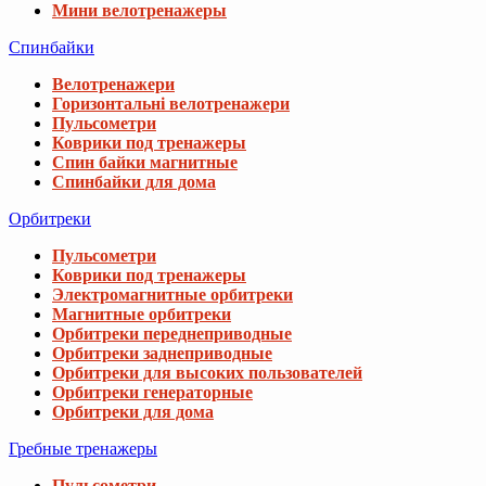
Мини велотренажеры
Спинбайки
Велотренажери
Горизонтальні велотренажери
Пульсометри
Коврики под тренажеры
Спин байки магнитные
Спинбайки для дома
Орбитреки
Пульсометри
Коврики под тренажеры
Электромагнитные орбитреки
Магнитные орбитреки
Орбитреки переднеприводные
Орбитреки заднеприводные
Орбитреки для высоких пользователей
Орбитреки генераторные
Орбитреки для дома
Гребные тренажеры
Пульсометри