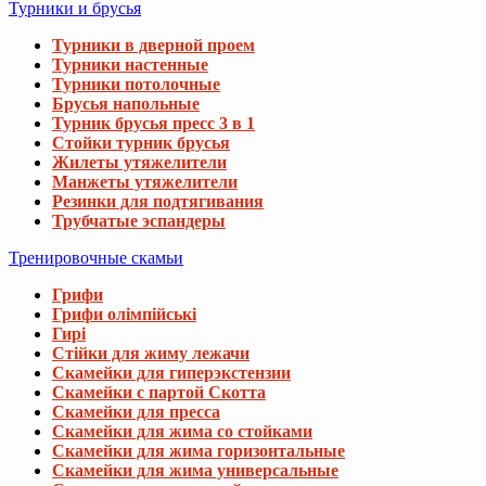
Турники и брусья
Турники в дверной проем
Турники настенные
Турники потолочные
Брусья напольные
Турник брусья пресс 3 в 1
Стойки турник брусья
Жилеты утяжелители
Манжеты утяжелители
Резинки для подтягивания
Трубчатые эспандеры
Тренировочные скамьи
Грифи
Грифи олімпійські
Гирі
Стійки для жиму лежачи
Скамейки для гиперэкстензии
Скамейки с партой Скотта
Скамейки для пресса
Скамейки для жима со стойками
Скамейки для жима горизонтальные
Скамейки для жима универсальные