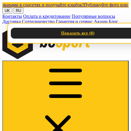
ами в соцсетях и получайте кэшбэк!
Публикуйте фото или видео 
UK
RU
Контакты
Оплата и кредитование
Популярные вопросы
Доставка
Сотрудничество
Гарантия и сервис
Акции
Блог
Показать все (
0
)