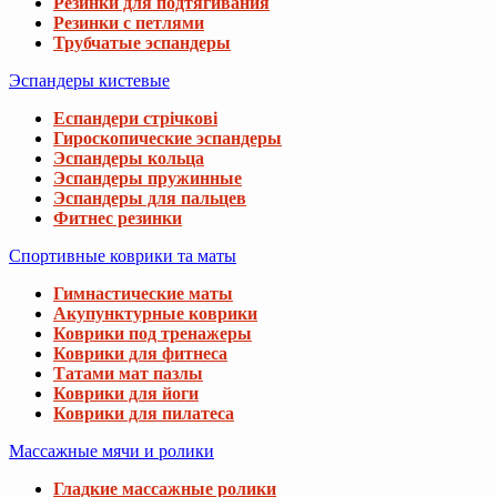
Резинки для подтягивания
Резинки с петлями
Трубчатые эспандеры
Эспандеры кистевые
Еспандери стрічкові
Гироскопические эспандеры
Эспандеры кольца
Эспандеры пружинные
Эспандеры для пальцев
Фитнес резинки
Спортивные коврики та маты
Гимнастические маты
Акупунктурные коврики
Коврики под тренажеры
Коврики для фитнеса
Татами мат пазлы
Коврики для йоги
Коврики для пилатеса
Массажные мячи и ролики
Гладкие массажные ролики