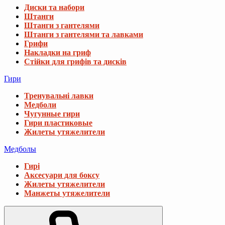
Диски та набори
Штанги
Штанги з гантелями
Штанги з гантелями та лавками
Грифи
Накладки на гриф
Стійки для грифів та дисків
Гири
Тренувальні лавки
Медболи
Чугунные гири
Гири пластиковые
Жилеты утяжелители
Медболы
Гирі
Аксесуари для боксу
Жилеты утяжелители
Манжеты утяжелители