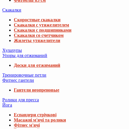
Фитболы 85 см
Скакалки
Скоростные скакалки
Скакалки с утяжелителем
Скакалки с подшипниками
Скакалки со счетчиком
Жилеты утяжелители
Хулахупы
Упоры для отжиманий
Доски для отжиманий
Тренировочные петли
Фитнес гантели
Гантели неопреновые
Ролики для пресса
Йога
Еспандери стрічкові
Масажні м'ячі та ролики
Фітнес м'ячі