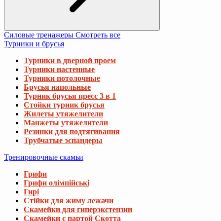
Силовые тренажеры
Смотреть все
Турники и брусья
Турники в дверной проем
Турники настенные
Турники потолочные
Брусья напольные
Турник брусья пресс 3 в 1
Стойки турник брусья
Жилеты утяжелители
Манжеты утяжелители
Резинки для подтягивания
Трубчатые эспандеры
Тренировочные скамьи
Грифи
Грифи олімпійські
Гирі
Стійки для жиму лежачи
Скамейки для гиперэкстензии
Скамейки с партой Скотта