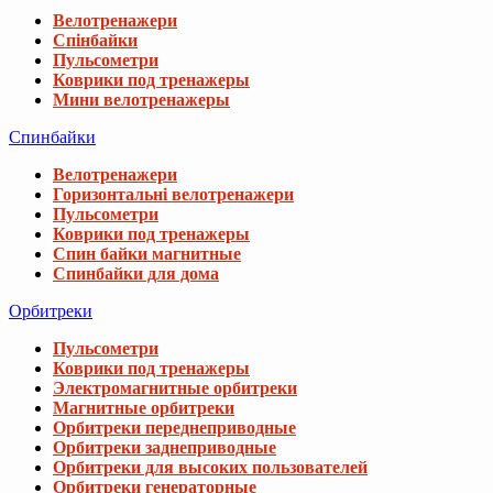
Велотренажери
Спінбайки
Пульсометри
Коврики под тренажеры
Мини велотренажеры
Спинбайки
Велотренажери
Горизонтальні велотренажери
Пульсометри
Коврики под тренажеры
Спин байки магнитные
Спинбайки для дома
Орбитреки
Пульсометри
Коврики под тренажеры
Электромагнитные орбитреки
Магнитные орбитреки
Орбитреки переднеприводные
Орбитреки заднеприводные
Орбитреки для высоких пользователей
Орбитреки генераторные