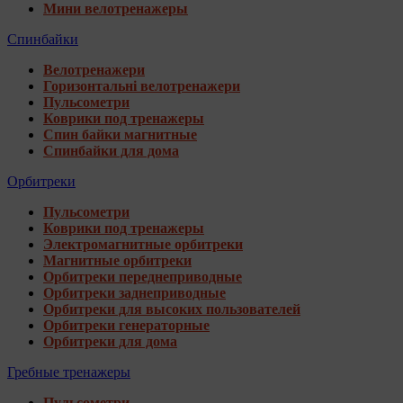
Мини велотренажеры
Спинбайки
Велотренажери
Горизонтальні велотренажери
Пульсометри
Коврики под тренажеры
Спин байки магнитные
Спинбайки для дома
Орбитреки
Пульсометри
Коврики под тренажеры
Электромагнитные орбитреки
Магнитные орбитреки
Орбитреки переднеприводные
Орбитреки заднеприводные
Орбитреки для высоких пользователей
Орбитреки генераторные
Орбитреки для дома
Гребные тренажеры
Пульсометри