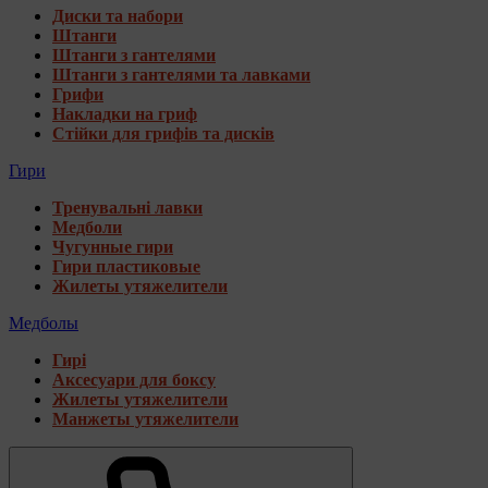
Диски та набори
Штанги
Штанги з гантелями
Штанги з гантелями та лавками
Грифи
Накладки на гриф
Стійки для грифів та дисків
Гири
Тренувальні лавки
Медболи
Чугунные гири
Гири пластиковые
Жилеты утяжелители
Медболы
Гирі
Аксесуари для боксу
Жилеты утяжелители
Манжеты утяжелители