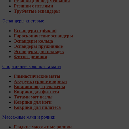
Резинки для подтягивания
Резинки с петлями
Трубчатые эспандеры
Эспандеры кистевые
Еспандери стрічкові
Гироскопические эспандеры
Эспандеры кольца
Эспандеры пружинные
Эспандеры для пальцев
Фитнес резинки
Спортивные коврики та маты
Гимнастические маты
Акупунктурные коврики
Коврики под тренажеры
Коврики для фитнеса
Татами мат пазлы
Коврики для йоги
Коврики для пилатеса
Массажные мячи и ролики
Гладкие массажные ролики