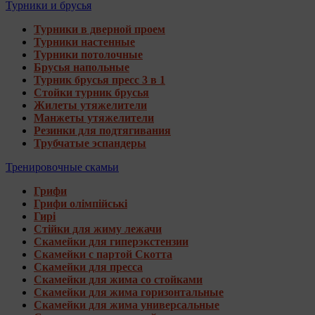
Турники и брусья
Турники в дверной проем
Турники настенные
Турники потолочные
Брусья напольные
Турник брусья пресс 3 в 1
Стойки турник брусья
Жилеты утяжелители
Манжеты утяжелители
Резинки для подтягивания
Трубчатые эспандеры
Тренировочные скамьи
Грифи
Грифи олімпійські
Гирі
Стійки для жиму лежачи
Скамейки для гиперэкстензии
Скамейки с партой Скотта
Скамейки для пресса
Скамейки для жима со стойками
Скамейки для жима горизонтальные
Скамейки для жима универсальные