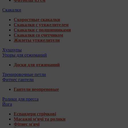
Фитболы 85 см
Скакалки
Скоростные скакалки
Скакалки с утяжелителем
Скакалки с подшипниками
Скакалки со счетчиком
Жилеты утяжелители
Хулахупы
Упоры для отжиманий
Доски для отжиманий
Тренировочные петли
Фитнес гантели
Гантели неопреновые
Ролики для пресса
Йога
Еспандери стрічкові
Масажні м'ячі та ролики
Фітнес м'ячі