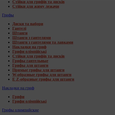
Стійки для грифів та дисків
Стійки для жиму лежачи
Грифы
Диски та набори
Гантелі
Штанги
Штанги з гантелями
Штанги з гантелями та лавками
Накладки на гриф
Грифи олімпійські
Стійки для грифів та дисків
Грифы гантельные
Грифы для штанги
Прямые грифы для штанги
W-образные грифы для штанги
E Z-образные грифы для штанги
Накладки на гриф
Грифи
Грифи олімпійські
Грифы олимпийские