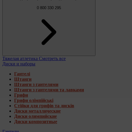
0 800 330 295
Тяжелая атлетика
Смотреть все
Диски и наборы
Гантелі
Штанги
Штанги з гантелями
Штанги з гантелями та лавками
Грифи
Грифи олімпійські
Стійки для грифів та дисків
Диски металлические
Диски олимпийские
Диски композитные
Гантели