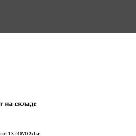
т на складе
port TX-010VD 2x1кг