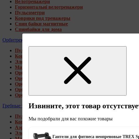
Велотренажери
Горизонтальні велотренажери
Пульсометри
Коврики под тренажеры
Спин байки магнитные
Спинбайки для дома
Орбитреки
Пульсометри
Коврики под тренажеры
Электромагнитные орбитреки
Магнитные орбитреки
Орбитреки переднеприводные
Орбитреки заднеприводные
Орбитреки для высоких пользователей
Орбитреки генераторные
Орбитреки для дома
Извините, этот товар отсутствуе
Гребные тренажеры
Пульсометри
Мы подобрали для вас похожие товары
Коврики под тренажеры
Аэромагнитные гребные тренажеры
Электромагнитные гребные тренажеры
Гантели для фитнеса неопреновые TREX S
Магнитные гребные тренажеры