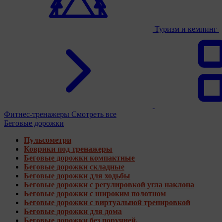
Туризм и кемпинг
Фитнес-тренажеры
Смотреть все
Беговые дорожки
Пульсометри
Коврики под тренажеры
Беговые дорожки компактные
Беговые дорожки складные
Беговые дорожки для ходьбы
Беговые дорожки с регулировкой угла наклона
Беговые дорожки с широким полотном
Беговые дорожки с виртуальной тренировкой
Беговые дорожки для дома
Беговые дорожки без поручней.