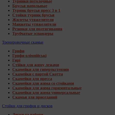
Турники потолочные
Брусья напольные
Турник брусья пресс 3 в 1
Стойки турник брусья
Жилеты утяжелители
Манжеты утяжелители
Резинки для подтягивания
Трубчатые эспандеры
Тренировочные скамьи
Грифи
Грифи олімпійські
Гирі
Стійки для жиму лежачи
Скамейки для гиперэкстензии
Скамейки с партой Скотта
Скамейки для пресса
Скамейки для жима со стойками
Скамейки для жима горизонтальные
Скамейки для жима универсальные
Скамьи для приседаний
Стойки для грифов и дисков
Диски та набори