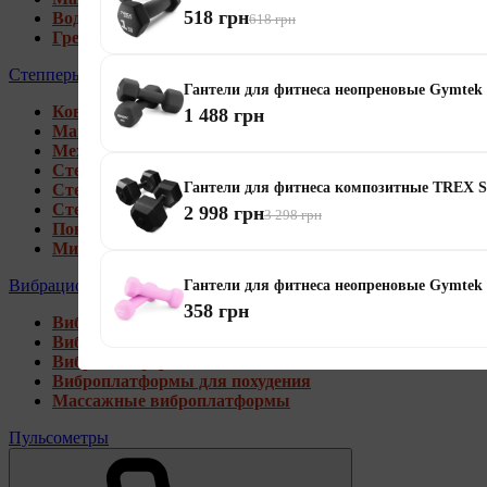
518 грн
Водные гребные тренажеры
618 грн
Гребные тренажеры для дома
Степперы
Гантели для фитнеса неопреновые Gymtek
Коврики под тренажеры
1 488 грн
Магнитные степперы
Механические степперы
Степперы со стойкой
Гантели для фитнеса композитные TREX S
Степперы с эспандерами
Степперы с рукоятками
2 998 грн
3 298 грн
Поворотные степперы
Мини степперы
Вибрационные платформы
Гантели для фитнеса неопреновые Gymtek 
358 грн
Виброплатформы для дома
Виброплатформы 4D
Виброплатформы 3D
Виброплатформы для похудения
Массажные виброплатформы
Пульсометры