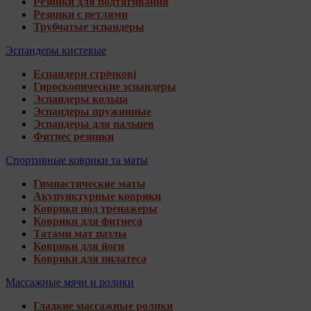
Резинки для подтягивания
Резинки с петлями
Трубчатые эспандеры
Эспандеры кистевые
Еспандери стрічкові
Гироскопические эспандеры
Эспандеры кольца
Эспандеры пружинные
Эспандеры для пальцев
Фитнес резинки
Спортивные коврики та маты
Гимнастические маты
Акупунктурные коврики
Коврики под тренажеры
Коврики для фитнеса
Татами мат пазлы
Коврики для йоги
Коврики для пилатеса
Массажные мячи и ролики
Гладкие массажные ролики