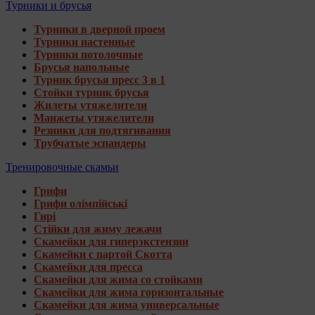
Турники и брусья
Турники в дверной проем
Турники настенные
Турники потолочные
Брусья напольные
Турник брусья пресс 3 в 1
Стойки турник брусья
Жилеты утяжелители
Манжеты утяжелители
Резинки для подтягивания
Трубчатые эспандеры
Тренировочные скамьи
Грифи
Грифи олімпійські
Гирі
Стійки для жиму лежачи
Скамейки для гиперэкстензии
Скамейки с партой Скотта
Скамейки для пресса
Скамейки для жима со стойками
Скамейки для жима горизонтальные
Скамейки для жима универсальные