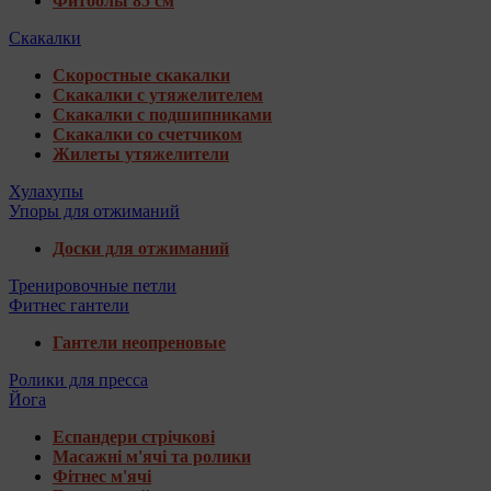
Фитболы 85 см
Скакалки
Скоростные скакалки
Скакалки с утяжелителем
Скакалки с подшипниками
Скакалки со счетчиком
Жилеты утяжелители
Хулахупы
Упоры для отжиманий
Доски для отжиманий
Тренировочные петли
Фитнес гантели
Гантели неопреновые
Ролики для пресса
Йога
Еспандери стрічкові
Масажні м'ячі та ролики
Фітнес м'ячі