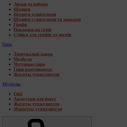
Диски та набори
Штанги
Штанги з гантелями
Штанги з гантелями та лавками
Грифи
Накладки на гриф
Стійки для грифів та дисків
Гири
Тренувальні лавки
Медболи
Чугунные гири
Гири пластиковые
Жилеты утяжелители
Медболы
Гирі
Аксесуари для боксу
Жилеты утяжелители
Манжеты утяжелители