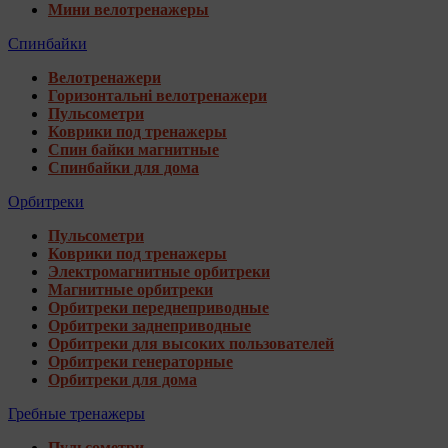
Мини велотренажеры
Спинбайки
Велотренажери
Горизонтальні велотренажери
Пульсометри
Коврики под тренажеры
Спин байки магнитные
Спинбайки для дома
Орбитреки
Пульсометри
Коврики под тренажеры
Электромагнитные орбитреки
Магнитные орбитреки
Орбитреки переднеприводные
Орбитреки заднеприводные
Орбитреки для высоких пользователей
Орбитреки генераторные
Орбитреки для дома
Гребные тренажеры
Пульсометри