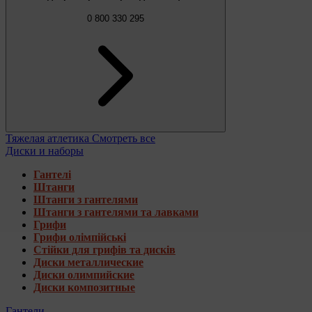
0 800 330 295
Тяжелая атлетика
Смотреть все
Диски и наборы
Гантелі
Штанги
Штанги з гантелями
Штанги з гантелями та лавками
Грифи
Грифи олімпійські
Стійки для грифів та дисків
Диски металлические
Диски олимпийские
Диски композитные
Гантели