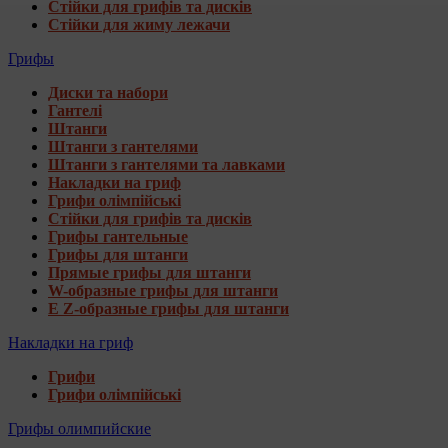
Стійки для грифів та дисків
Стійки для жиму лежачи
Грифы
Диски та набори
Гантелі
Штанги
Штанги з гантелями
Штанги з гантелями та лавками
Накладки на гриф
Грифи олімпійські
Стійки для грифів та дисків
Грифы гантельные
Грифы для штанги
Прямые грифы для штанги
W-образные грифы для штанги
E Z-образные грифы для штанги
Накладки на гриф
Грифи
Грифи олімпійські
Грифы олимпийские