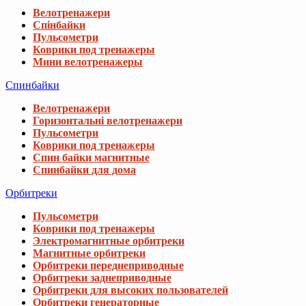
Велотренажери
Спінбайки
Пульсометри
Коврики под тренажеры
Мини велотренажеры
Спинбайки
Велотренажери
Горизонтальні велотренажери
Пульсометри
Коврики под тренажеры
Спин байки магнитные
Спинбайки для дома
Орбитреки
Пульсометри
Коврики под тренажеры
Электромагнитные орбитреки
Магнитные орбитреки
Орбитреки переднеприводные
Орбитреки заднеприводные
Орбитреки для высоких пользователей
Орбитреки генераторные