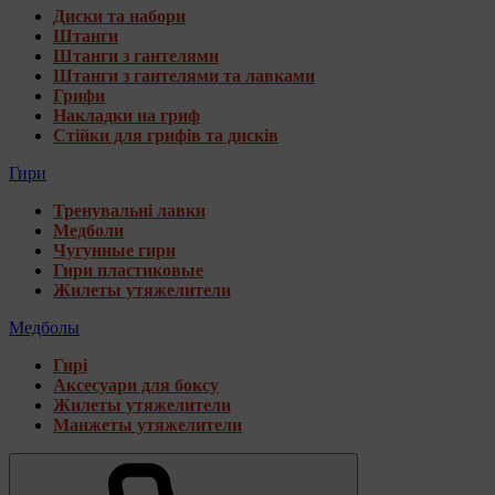
Диски та набори
Штанги
Штанги з гантелями
Штанги з гантелями та лавками
Грифи
Накладки на гриф
Стійки для грифів та дисків
Гири
Тренувальні лавки
Медболи
Чугунные гири
Гири пластиковые
Жилеты утяжелители
Медболы
Гирі
Аксесуари для боксу
Жилеты утяжелители
Манжеты утяжелители