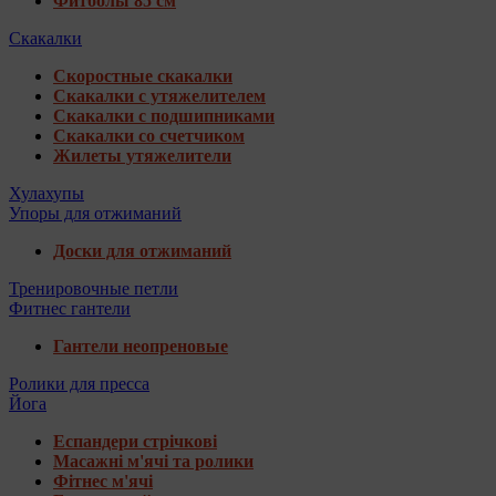
Фитболы 85 см
Скакалки
Скоростные скакалки
Скакалки с утяжелителем
Скакалки с подшипниками
Скакалки со счетчиком
Жилеты утяжелители
Хулахупы
Упоры для отжиманий
Доски для отжиманий
Тренировочные петли
Фитнес гантели
Гантели неопреновые
Ролики для пресса
Йога
Еспандери стрічкові
Масажні м'ячі та ролики
Фітнес м'ячі