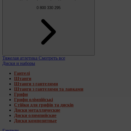
0 800 330 295
Тяжелая атлетика
Смотреть все
Диски и наборы
Гантелі
Штанги
Штанги з гантелями
Штанги з гантелями та лавками
Грифи
Грифи олімпійські
Стійки для грифів та дисків
Диски металлические
Диски олимпийские
Диски композитные
Гантели