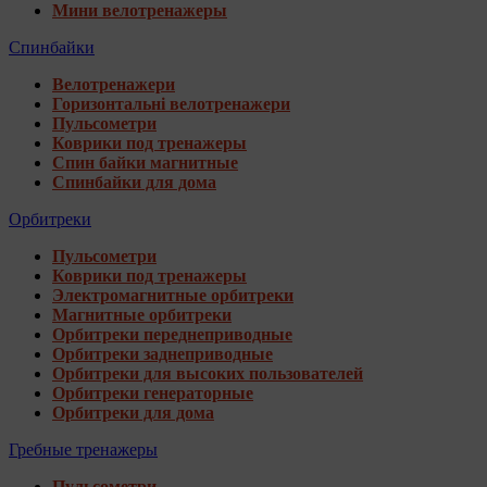
Мини велотренажеры
Спинбайки
Велотренажери
Горизонтальні велотренажери
Пульсометри
Коврики под тренажеры
Спин байки магнитные
Спинбайки для дома
Орбитреки
Пульсометри
Коврики под тренажеры
Электромагнитные орбитреки
Магнитные орбитреки
Орбитреки переднеприводные
Орбитреки заднеприводные
Орбитреки для высоких пользователей
Орбитреки генераторные
Орбитреки для дома
Гребные тренажеры
Пульсометри