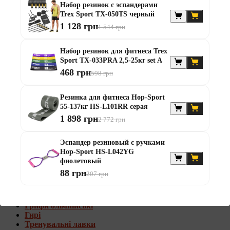
Набор резинок с эспандерами
Штанги с w-образным грифом
Trex Sport TX-050TS черный
Жилеты утяжелители
1 128 грн
1 544 грн
Штанги с гантелями
Диски та набори
Набор резинок для фитнеса Trex
Гантелі
Sport TX-033PRA 2,5-25кг set A
Штанги
468 грн
598 грн
Штанги з гантелями та лавками
Грифи
Грифи олімпійські
Резинка для фитнеса Hop-Sport
Тренувальні лавки
55-137кг HS-L101RR серая
Стійки для грифів та дисків
1 898 грн
2 772 грн
Стійки для жиму лежачи
Штанги с гантелями и лавками
Эспандер резиновый с ручками
Hop-Sport HS-L042YG
Диски та набори
фиолетовый
Гантелі
88 грн
207 грн
Штанги
Штанги з гантелями
Грифи
Грифи олімпійські
Гирі
Тренувальні лавки