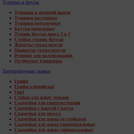
Турники и брусья
Турники в дверной проем
Турники настенные
Турники потолочные
Брусья напольные
Турник брусья пресс 3 в 1
Стойки турник брусья
Жилеты утяжелители
Манжеты утяжелители
Резинки для подтягивания
Трубчатые эспандеры
Тренировочные скамьи
Грифи
Грифи олімпійські
Гирі
Стійки для жиму лежачи
Скамейки для гиперэкстензии
Скамейки с партой Скотта
Скамейки для пресса
Скамейки для жима со стойками
Скамейки для жима горизонтальные
Скамейки для жима универсальные