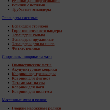
Резинки для подтягивания
Резинки с петлями
Трубчатые эспандеры
Эспандеры кистевые
Еспандери стрічкові
Гироскопические эспандеры
Эспандеры кольца
Эспандеры пружинные
Эспандеры для пальцев
Фитнес резинки
Спортивные коврики та маты
Гимнастические маты
Акупунктурные коврики
Коврики под тренажеры
Коврики для фитнеса
Татами мат пазлы
Коврики для йоги
Коврики для пилатеса
Массажные мячи и ролики
Гладкие массажные ролики