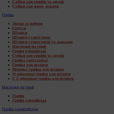
Стійки для грифів та дисків
Стійки для жиму лежачи
Грифы
Диски та набори
Гантелі
Штанги
Штанги з гантелями
Штанги з гантелями та лавками
Накладки на гриф
Грифи олімпійські
Стійки для грифів та дисків
Грифы гантельные
Грифы для штанги
Прямые грифы для штанги
W-образные грифы для штанги
E Z-образные грифы для штанги
Накладки на гриф
Грифи
Грифи олімпійські
Грифы олимпийские