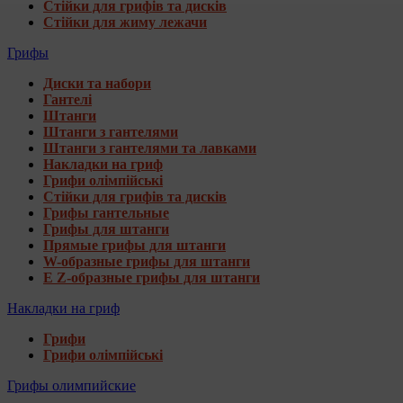
Стійки для грифів та дисків
Стійки для жиму лежачи
Грифы
Диски та набори
Гантелі
Штанги
Штанги з гантелями
Штанги з гантелями та лавками
Накладки на гриф
Грифи олімпійські
Стійки для грифів та дисків
Грифы гантельные
Грифы для штанги
Прямые грифы для штанги
W-образные грифы для штанги
E Z-образные грифы для штанги
Накладки на гриф
Грифи
Грифи олімпійські
Грифы олимпийские