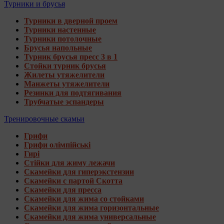
Турники и брусья
Турники в дверной проем
Турники настенные
Турники потолочные
Брусья напольные
Турник брусья пресс 3 в 1
Стойки турник брусья
Жилеты утяжелители
Манжеты утяжелители
Резинки для подтягивания
Трубчатые эспандеры
Тренировочные скамьи
Грифи
Грифи олімпійські
Гирі
Стійки для жиму лежачи
Скамейки для гиперэкстензии
Скамейки с партой Скотта
Скамейки для пресса
Скамейки для жима со стойками
Скамейки для жима горизонтальные
Скамейки для жима универсальные