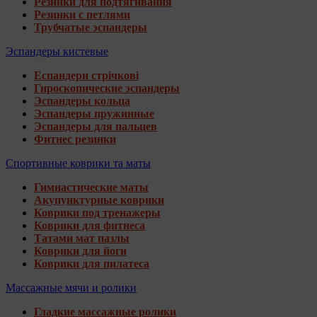
Резинки для подтягивания
Резинки с петлями
Трубчатые эспандеры
Эспандеры кистевые
Еспандери стрічкові
Гироскопические эспандеры
Эспандеры кольца
Эспандеры пружинные
Эспандеры для пальцев
Фитнес резинки
Спортивные коврики та маты
Гимнастические маты
Акупунктурные коврики
Коврики под тренажеры
Коврики для фитнеса
Татами мат пазлы
Коврики для йоги
Коврики для пилатеса
Массажные мячи и ролики
Гладкие массажные ролики