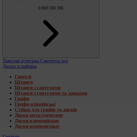
0 800 330 295
Тяжелая атлетика
Смотреть все
Диски и наборы
Гантелі
Штанги
Штанги з гантелями
Штанги з гантелями та лавками
Грифи
Грифи олімпійські
Стійки для грифів та дисків
Диски металлические
Диски олимпийские
Диски композитные
Гантели