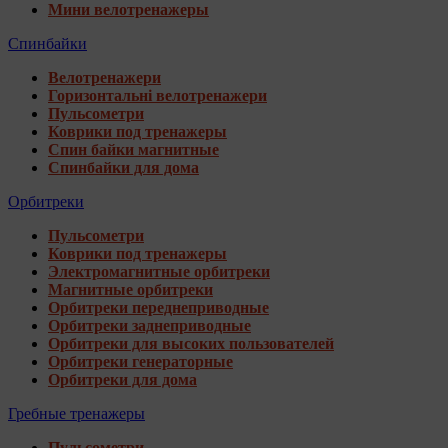
Мини велотренажеры
Спинбайки
Велотренажери
Горизонтальні велотренажери
Пульсометри
Коврики под тренажеры
Спин байки магнитные
Спинбайки для дома
Орбитреки
Пульсометри
Коврики под тренажеры
Электромагнитные орбитреки
Магнитные орбитреки
Орбитреки переднеприводные
Орбитреки заднеприводные
Орбитреки для высоких пользователей
Орбитреки генераторные
Орбитреки для дома
Гребные тренажеры
Пульсометри