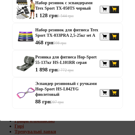
Набор резинок с эспандерами
Штанги с w-образным грифом
Trex Sport TX-050TS черный
Жилеты утяжелители
1 128 грн
1 544 грн
Штанги с гантелями
Диски та набори
Набор резинок для фитнеса Trex
Гантелі
Sport TX-033PRA 2,5-25кг set A
Штанги
468 грн
598 грн
Штанги з гантелями та лавками
Грифи
Грифи олімпійські
Резинка для фитнеса Hop-Sport
Тренувальні лавки
55-137кг HS-L101RR серая
Стійки для грифів та дисків
1 898 грн
2 772 грн
Стійки для жиму лежачи
Штанги с гантелями и лавками
Эспандер резиновый с ручками
Hop-Sport HS-L042YG
Диски та набори
фиолетовый
Гантелі
88 грн
207 грн
Штанги
Штанги з гантелями
Грифи
Грифи олімпійські
Гирі
Тренувальні лавки