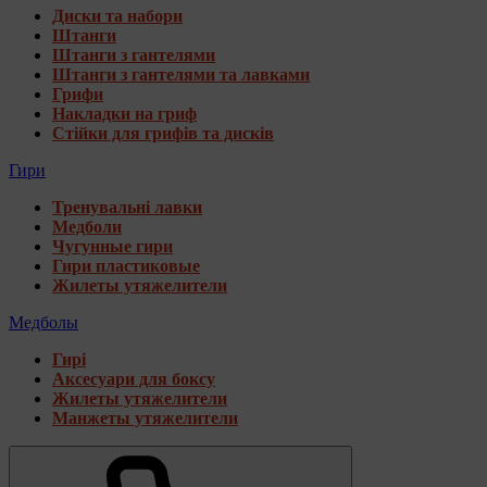
Диски та набори
Штанги
Штанги з гантелями
Штанги з гантелями та лавками
Грифи
Накладки на гриф
Стійки для грифів та дисків
Гири
Тренувальні лавки
Медболи
Чугунные гири
Гири пластиковые
Жилеты утяжелители
Медболы
Гирі
Аксесуари для боксу
Жилеты утяжелители
Манжеты утяжелители