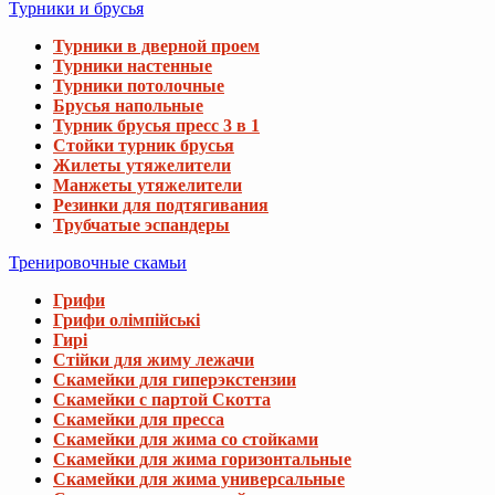
Турники и брусья
Турники в дверной проем
Турники настенные
Турники потолочные
Брусья напольные
Турник брусья пресс 3 в 1
Стойки турник брусья
Жилеты утяжелители
Манжеты утяжелители
Резинки для подтягивания
Трубчатые эспандеры
Тренировочные скамьи
Грифи
Грифи олімпійські
Гирі
Стійки для жиму лежачи
Скамейки для гиперэкстензии
Скамейки с партой Скотта
Скамейки для пресса
Скамейки для жима со стойками
Скамейки для жима горизонтальные
Скамейки для жима универсальные