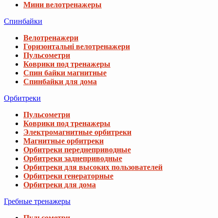
Мини велотренажеры
Спинбайки
Велотренажери
Горизонтальні велотренажери
Пульсометри
Коврики под тренажеры
Спин байки магнитные
Спинбайки для дома
Орбитреки
Пульсометри
Коврики под тренажеры
Электромагнитные орбитреки
Магнитные орбитреки
Орбитреки переднеприводные
Орбитреки заднеприводные
Орбитреки для высоких пользователей
Орбитреки генераторные
Орбитреки для дома
Гребные тренажеры
Пульсометри