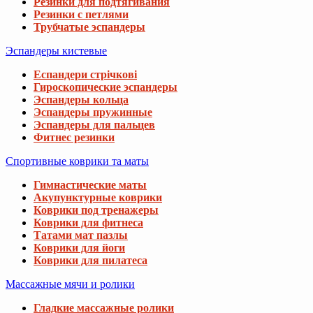
Резинки для подтягивания
Резинки с петлями
Трубчатые эспандеры
Эспандеры кистевые
Еспандери стрічкові
Гироскопические эспандеры
Эспандеры кольца
Эспандеры пружинные
Эспандеры для пальцев
Фитнес резинки
Спортивные коврики та маты
Гимнастические маты
Акупунктурные коврики
Коврики под тренажеры
Коврики для фитнеса
Татами мат пазлы
Коврики для йоги
Коврики для пилатеса
Массажные мячи и ролики
Гладкие массажные ролики