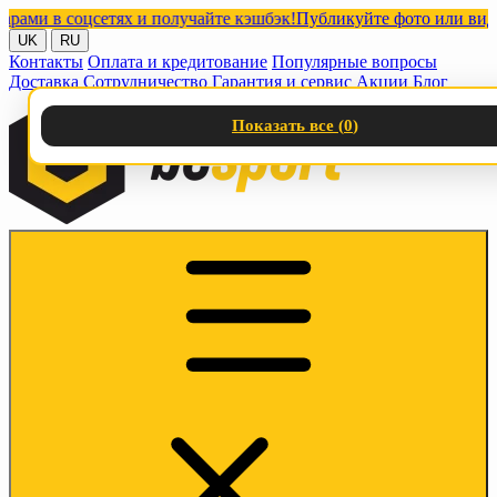
 в соцсетях и получайте кэшбэк!
Публикуйте фото или видео с 
UK
RU
Контакты
Оплата и кредитование
Популярные вопросы
Доставка
Сотрудничество
Гарантия и сервис
Акции
Блог
Показать все (
0
)