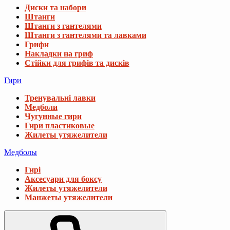
Диски та набори
Штанги
Штанги з гантелями
Штанги з гантелями та лавками
Грифи
Накладки на гриф
Стійки для грифів та дисків
Гири
Тренувальні лавки
Медболи
Чугунные гири
Гири пластиковые
Жилеты утяжелители
Медболы
Гирі
Аксесуари для боксу
Жилеты утяжелители
Манжеты утяжелители