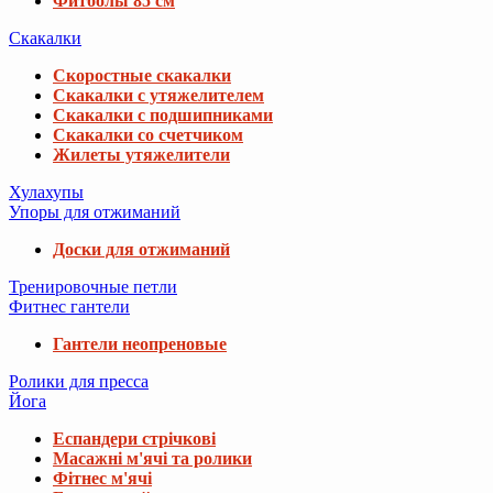
Фитболы 85 см
Скакалки
Скоростные скакалки
Скакалки с утяжелителем
Скакалки с подшипниками
Скакалки со счетчиком
Жилеты утяжелители
Хулахупы
Упоры для отжиманий
Доски для отжиманий
Тренировочные петли
Фитнес гантели
Гантели неопреновые
Ролики для пресса
Йога
Еспандери стрічкові
Масажні м'ячі та ролики
Фітнес м'ячі