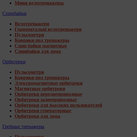
Мини велотренажеры
Спинбайки
Велотренажери
Горизонтальні велотренажери
Пульсометри
Коврики под тренажеры
Спин байки магнитные
Спинбайки для дома
Орбитреки
Пульсометри
Коврики под тренажеры
Электромагнитные орбитреки
Магнитные орбитреки
Орбитреки переднеприводные
Орбитреки заднеприводные
Орбитреки для высоких пользователей
Орбитреки генераторные
Орбитреки для дома
Гребные тренажеры
Пульсометри