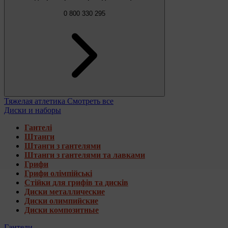
0 800 330 295
Тяжелая атлетика
Смотреть все
Диски и наборы
Гантелі
Штанги
Штанги з гантелями
Штанги з гантелями та лавками
Грифи
Грифи олімпійські
Стійки для грифів та дисків
Диски металлические
Диски олимпийские
Диски композитные
Гантели