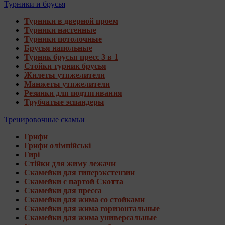
Турники и брусья
Турники в дверной проем
Турники настенные
Турники потолочные
Брусья напольные
Турник брусья пресс 3 в 1
Стойки турник брусья
Жилеты утяжелители
Манжеты утяжелители
Резинки для подтягивания
Трубчатые эспандеры
Тренировочные скамьи
Грифи
Грифи олімпійські
Гирі
Стійки для жиму лежачи
Скамейки для гиперэкстензии
Скамейки с партой Скотта
Скамейки для пресса
Скамейки для жима со стойками
Скамейки для жима горизонтальные
Скамейки для жима универсальные