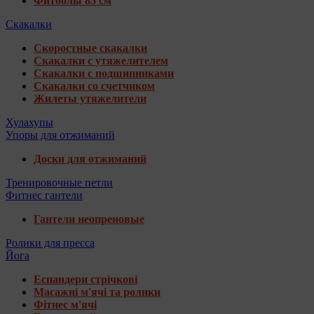
Фитболы 85 см
Скакалки
Скоростные скакалки
Скакалки с утяжелителем
Скакалки с подшипниками
Скакалки со счетчиком
Жилеты утяжелители
Хулахупы
Упоры для отжиманий
Доски для отжиманий
Тренировочные петли
Фитнес гантели
Гантели неопреновые
Ролики для пресса
Йога
Еспандери стрічкові
Масажні м'ячі та ролики
Фітнес м'ячі