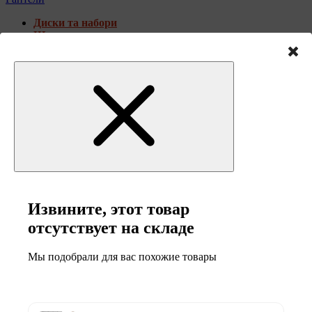
Диски та набори
Штанги
Штанги з гантелями
Штанги з гантелями та лавками
Грифи
Тренувальні лавки
Стійки для грифів та дисків
Фітнес гантелі
Наборные гантели металлические
Гантели наборные композитные
Жилеты утяжелители
Штанги
Диски та набори
Извините, этот товар
Гантелі
Штанги з гантелями
отсутствует на складе
Штанги з гантелями та лавками
Грифи
Мы подобрали для вас похожие товары
Грифи олімпійські
Тренувальні лавки
Стійки для грифів та дисків
Стійки для жиму лежачи
Штанги с прямым грифом