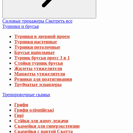
Силовые тренажеры
Смотреть все
Турники и брусья
Турники в дверной проем
Турники настенные
Турники потолочные
Брусья напольные
Турник брусья пресс 3 в 1
Стойки турник брусья
Жилеты утяжелители
Манжеты утяжелители
Резинки для подтягивания
Трубчатые эспандеры
Тренировочные скамьи
Грифи
Грифи олімпійські
Гирі
Стійки для жиму лежачи
Скамейки для гиперэкстензии
Скамейки с партой Скотта