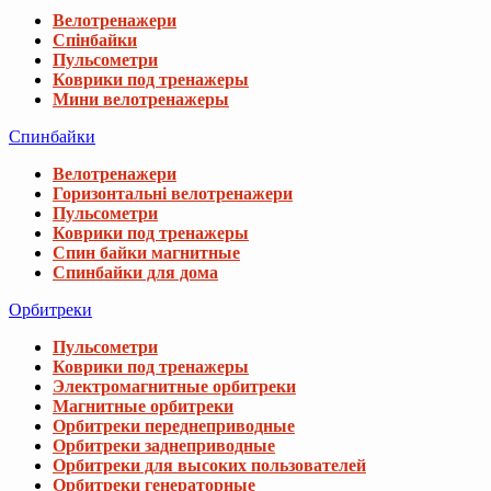
Велотренажери
Спінбайки
Пульсометри
Коврики под тренажеры
Мини велотренажеры
Спинбайки
Велотренажери
Горизонтальні велотренажери
Пульсометри
Коврики под тренажеры
Спин байки магнитные
Спинбайки для дома
Орбитреки
Пульсометри
Коврики под тренажеры
Электромагнитные орбитреки
Магнитные орбитреки
Орбитреки переднеприводные
Орбитреки заднеприводные
Орбитреки для высоких пользователей
Орбитреки генераторные