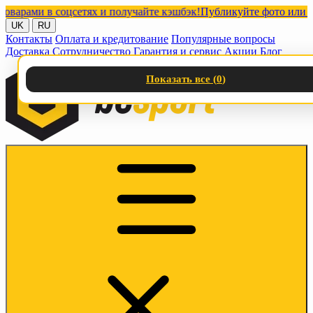
ами в соцсетях и получайте кэшбэк!
Публикуйте фото или видео 
UK
RU
Контакты
Оплата и кредитование
Популярные вопросы
Доставка
Сотрудничество
Гарантия и сервис
Акции
Блог
Показать все (
0
)