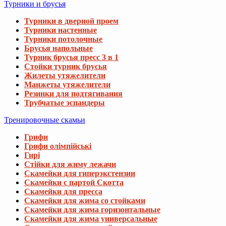
Турники и брусья
Турники в дверной проем
Турники настенные
Турники потолочные
Брусья напольные
Турник брусья пресс 3 в 1
Стойки турник брусья
Жилеты утяжелители
Манжеты утяжелители
Резинки для подтягивания
Трубчатые эспандеры
Тренировочные скамьи
Грифи
Грифи олімпійські
Гирі
Стійки для жиму лежачи
Скамейки для гиперэкстензии
Скамейки с партой Скотта
Скамейки для пресса
Скамейки для жима со стойками
Скамейки для жима горизонтальные
Скамейки для жима универсальные