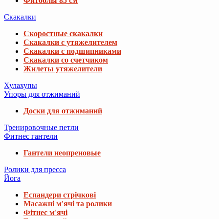
Фитболы 85 см
Скакалки
Скоростные скакалки
Скакалки с утяжелителем
Скакалки с подшипниками
Скакалки со счетчиком
Жилеты утяжелители
Хулахупы
Упоры для отжиманий
Доски для отжиманий
Тренировочные петли
Фитнес гантели
Гантели неопреновые
Ролики для пресса
Йога
Еспандери стрічкові
Масажні м'ячі та ролики
Фітнес м'ячі