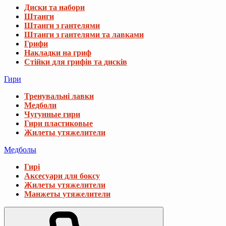
Диски та набори
Штанги
Штанги з гантелями
Штанги з гантелями та лавками
Грифи
Накладки на гриф
Стійки для грифів та дисків
Гири
Тренувальні лавки
Медболи
Чугунные гири
Гири пластиковые
Жилеты утяжелители
Медболы
Гирі
Аксесуари для боксу
Жилеты утяжелители
Манжеты утяжелители