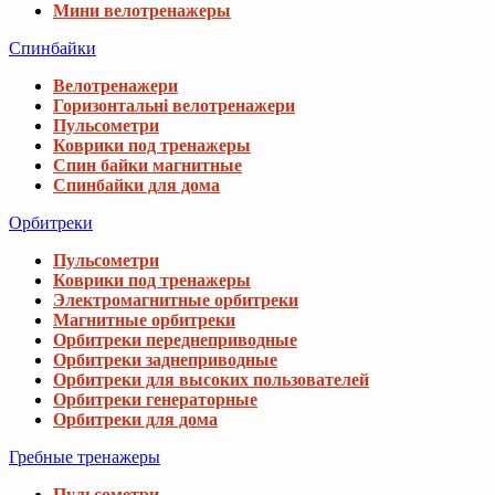
Мини велотренажеры
Спинбайки
Велотренажери
Горизонтальні велотренажери
Пульсометри
Коврики под тренажеры
Спин байки магнитные
Спинбайки для дома
Орбитреки
Пульсометри
Коврики под тренажеры
Электромагнитные орбитреки
Магнитные орбитреки
Орбитреки переднеприводные
Орбитреки заднеприводные
Орбитреки для высоких пользователей
Орбитреки генераторные
Орбитреки для дома
Гребные тренажеры
Пульсометри