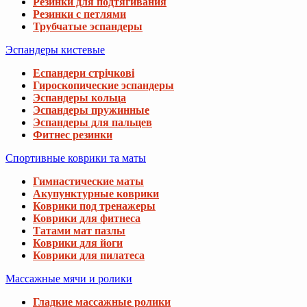
Резинки для подтягивания
Резинки с петлями
Трубчатые эспандеры
Эспандеры кистевые
Еспандери стрічкові
Гироскопические эспандеры
Эспандеры кольца
Эспандеры пружинные
Эспандеры для пальцев
Фитнес резинки
Спортивные коврики та маты
Гимнастические маты
Акупунктурные коврики
Коврики под тренажеры
Коврики для фитнеса
Татами мат пазлы
Коврики для йоги
Коврики для пилатеса
Массажные мячи и ролики
Гладкие массажные ролики