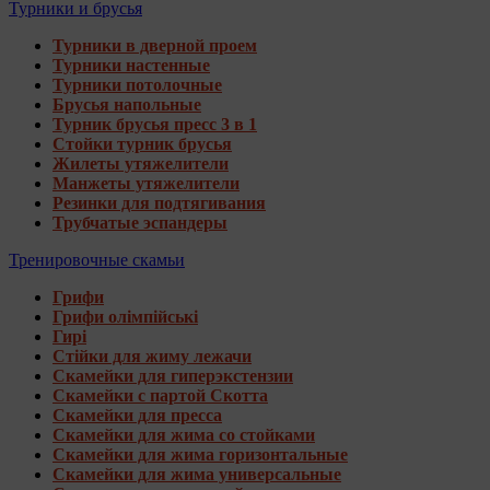
Турники и брусья
Турники в дверной проем
Турники настенные
Турники потолочные
Брусья напольные
Турник брусья пресс 3 в 1
Стойки турник брусья
Жилеты утяжелители
Манжеты утяжелители
Резинки для подтягивания
Трубчатые эспандеры
Тренировочные скамьи
Грифи
Грифи олімпійські
Гирі
Стійки для жиму лежачи
Скамейки для гиперэкстензии
Скамейки с партой Скотта
Скамейки для пресса
Скамейки для жима со стойками
Скамейки для жима горизонтальные
Скамейки для жима универсальные