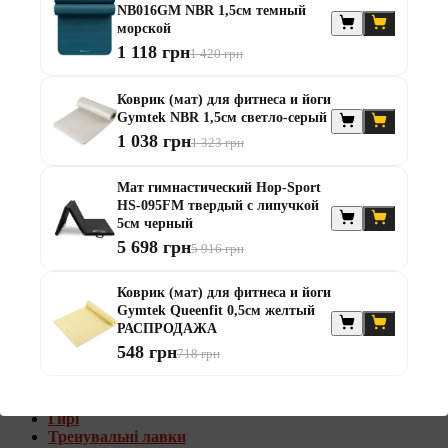
NB016GM NBR 1,5см темный
Штанги с w-образным грифом
морской
Жилеты утяжелители
1 118 грн
1 420 грн
Штанги с гантелями
Диски та набори
Коврик (мат) для фитнеса и йоги
Гантелі
Gymtek NBR 1,5см светло-серый
Штанги
1 038 грн
1 323 грн
Штанги з гантелями та лавками
Грифи
Грифи олімпійські
Мат гимнастический Hop-Sport
Тренувальні лавки
HS-095FM твердый с липучкой
Стійки для грифів та дисків
5см черный
Стійки для жиму лежачи
5 698 грн
5 916 грн
Штанги с гантелями и лавками
Коврик (мат) для фитнеса и йоги
Диски та набори
Gymtek Queenfit 0,5см желтый
Гантелі
РАСПРОДАЖА
Штанги
548 грн
718 грн
Штанги з гантелями
Грифи
Грифи олімпійські
Гирі
Тренувальні лавки