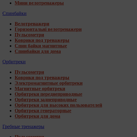
Мини велотренажеры
Спинбайки
Велотренажери
Горизонтальні велотренажери
Пульсометри
Коврики под тренажеры
Спин байки магнитные
Спинбайки для дома
Орбитреки
Пульсометри
Коврики под тренажеры
Электромагнитные орбитреки
Магнитные орбитреки
Орбитреки переднеприводные
Орбитреки заднеприводные
Орбитреки для высоких пользователей
Орбитреки генераторные
Орбитреки для дома
Гребные тренажеры
Пульсометри