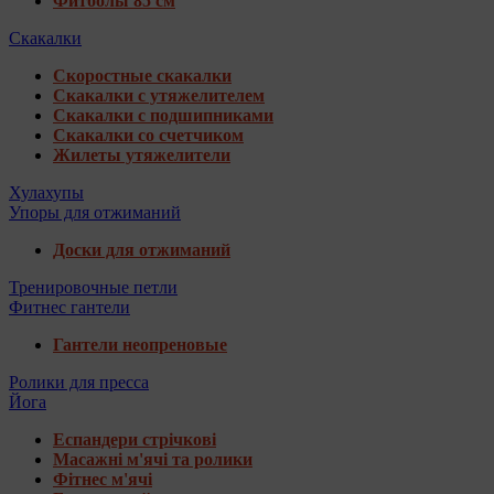
Фитболы 85 см
Скакалки
Скоростные скакалки
Скакалки с утяжелителем
Скакалки с подшипниками
Скакалки со счетчиком
Жилеты утяжелители
Хулахупы
Упоры для отжиманий
Доски для отжиманий
Тренировочные петли
Фитнес гантели
Гантели неопреновые
Ролики для пресса
Йога
Еспандери стрічкові
Масажні м'ячі та ролики
Фітнес м'ячі