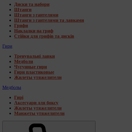
Диски та набори
Штанги
Штанги з гантелями
Штанги з гантелями та лавками
Грифи
Накладки на гриф
Стійки для грифів та дисків
Гири
Тренувальні лавки
Медболи
Чугунные гири
Гири пластиковые
Жилеты утяжелители
Медболы
Гирі
Аксесуари для боксу
Жилеты утяжелители
Манжеты утяжелители