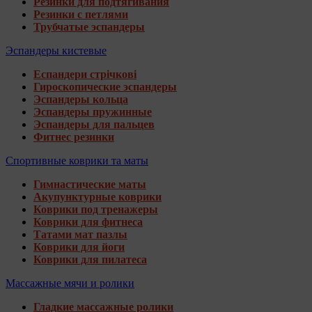
Резинки для подтягивания
Резинки с петлями
Трубчатые эспандеры
Эспандеры кистевые
Еспандери стрічкові
Гироскопические эспандеры
Эспандеры кольца
Эспандеры пружинные
Эспандеры для пальцев
Фитнес резинки
Спортивные коврики та маты
Гимнастические маты
Акупунктурные коврики
Коврики под тренажеры
Коврики для фитнеса
Татами мат пазлы
Коврики для йоги
Коврики для пилатеса
Массажные мячи и ролики
Гладкие массажные ролики