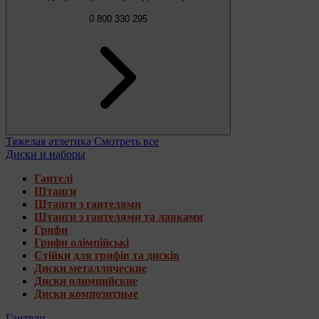
0 800 330 295
Тяжелая атлетика
Смотреть все
Диски и наборы
Гантелі
Штанги
Штанги з гантелями
Штанги з гантелями та лавками
Грифи
Грифи олімпійські
Стійки для грифів та дисків
Диски металлические
Диски олимпийские
Диски композитные
Гантели