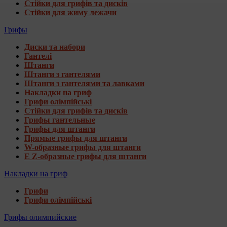
Стійки для грифів та дисків
Стійки для жиму лежачи
Грифы
Диски та набори
Гантелі
Штанги
Штанги з гантелями
Штанги з гантелями та лавками
Накладки на гриф
Грифи олімпійські
Стійки для грифів та дисків
Грифы гантельные
Грифы для штанги
Прямые грифы для штанги
W-образные грифы для штанги
E Z-образные грифы для штанги
Накладки на гриф
Грифи
Грифи олімпійські
Грифы олимпийские