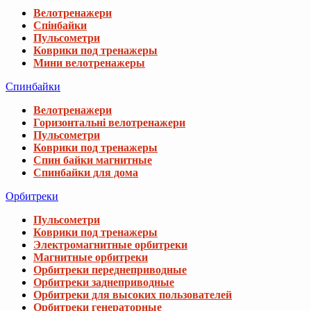
Велотренажери
Спінбайки
Пульсометри
Коврики под тренажеры
Мини велотренажеры
Спинбайки
Велотренажери
Горизонтальні велотренажери
Пульсометри
Коврики под тренажеры
Спин байки магнитные
Спинбайки для дома
Орбитреки
Пульсометри
Коврики под тренажеры
Электромагнитные орбитреки
Магнитные орбитреки
Орбитреки переднеприводные
Орбитреки заднеприводные
Орбитреки для высоких пользователей
Орбитреки генераторные