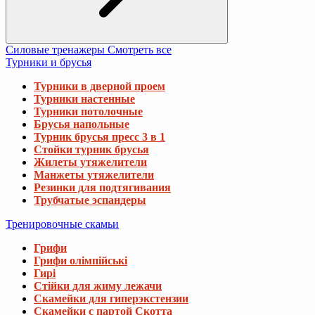
Силовые тренажеры
Смотреть все
Турники и брусья
Турники в дверной проем
Турники настенные
Турники потолочные
Брусья напольные
Турник брусья пресс 3 в 1
Стойки турник брусья
Жилеты утяжелители
Манжеты утяжелители
Резинки для подтягивания
Трубчатые эспандеры
Тренировочные скамьи
Грифи
Грифи олімпійські
Гирі
Стійки для жиму лежачи
Скамейки для гиперэкстензии
Скамейки с партой Скотта