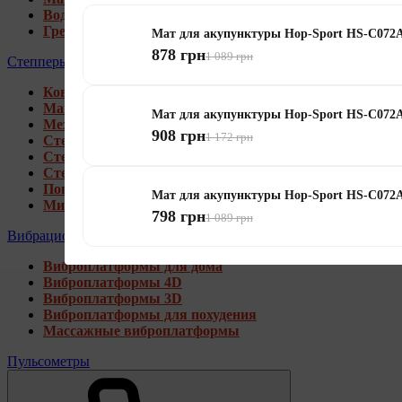
Водные гребные тренажеры
Гребные тренажеры для дома
Мат для акупунктуры Hop-Sport HS-C07
878 грн
1 089 грн
Степперы
Коврики под тренажеры
Магнитные степперы
Мат для акупунктуры Hop-Sport HS-C072
Механические степперы
908 грн
1 172 грн
Степперы со стойкой
Степперы с эспандерами
Степперы с рукоятками
Поворотные степперы
Мат для акупунктуры Hop-Sport HS-C07
Мини степперы
798 грн
1 089 грн
Вибрационные платформы
Виброплатформы для дома
Виброплатформы 4D
Виброплатформы 3D
Виброплатформы для похудения
Массажные виброплатформы
Пульсометры