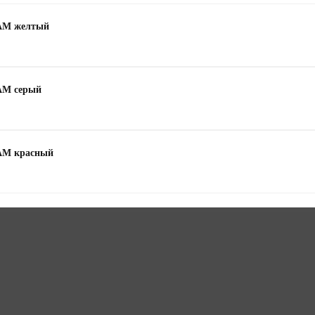
2AM желтый
AM серый
2AM красный