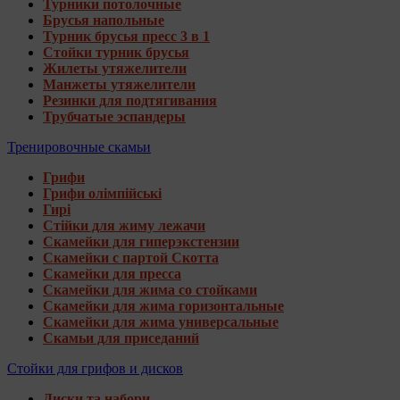
Турники потолочные
Брусья напольные
Турник брусья пресс 3 в 1
Стойки турник брусья
Жилеты утяжелители
Манжеты утяжелители
Резинки для подтягивания
Трубчатые эспандеры
Тренировочные скамьи
Грифи
Грифи олімпійські
Гирі
Стійки для жиму лежачи
Скамейки для гиперэкстензии
Скамейки с партой Скотта
Скамейки для пресса
Скамейки для жима со стойками
Скамейки для жима горизонтальные
Скамейки для жима универсальные
Скамьи для приседаний
Стойки для грифов и дисков
Диски та набори