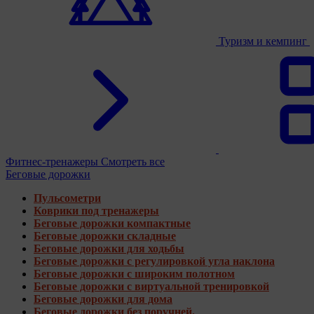
Туризм и кемпинг
Фитнес-тренажеры
Смотреть все
Беговые дорожки
Пульсометри
Коврики под тренажеры
Беговые дорожки компактные
Беговые дорожки складные
Беговые дорожки для ходьбы
Беговые дорожки с регулировкой угла наклона
Беговые дорожки с широким полотном
Беговые дорожки с виртуальной тренировкой
Беговые дорожки для дома
Беговые дорожки без поручней.