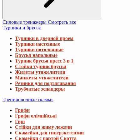
Силовые тренажеры
Смотреть все
Турники и брусья
Турники в дверной проем
Турники настенные
Турники потолочные
Брусья напольные
Турник брусья пресс 3 в 1
Стойки турник брусья
Жилеты утяжелители
Манжеты утяжелители
Резинки для подтягивания
Трубчатые эспандеры
Тренировочные скамьи
Грифи
Грифи олімпійські
Гирі
Стійки для жиму лежачи
Скамейки для гиперэкстензии
Скамейки с партой Скотта