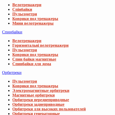
Велотренажери
Спінбайки
Пульсометри
Коврики под тренажеры
Мини велотренажеры
Спинбайки
Велотренажери
Горизонтальні велотренажери
Пульсометри
Коврики под тренажеры
Спин байки магнитные
Спинбайки для дома
Орбитреки
Пульсометри
Коврики под тренажеры
Электромагнитные орбитреки
Магнитные орбитреки
Орбитреки переднеприводные
Орбитреки заднеприводные
Орбитреки для высоких пользователей
Орбитреки генераторные