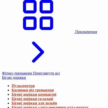
Призначення
Фітнес-тренажери
Переглянути всі
Бігові доріжки
Пульсометри
Килимки під тренажери
Бігові доріжки компактні
Бігові доріжки складані
Бігові доріжки для ходьби
Бігові доріжки з регулюванням кута нахилу