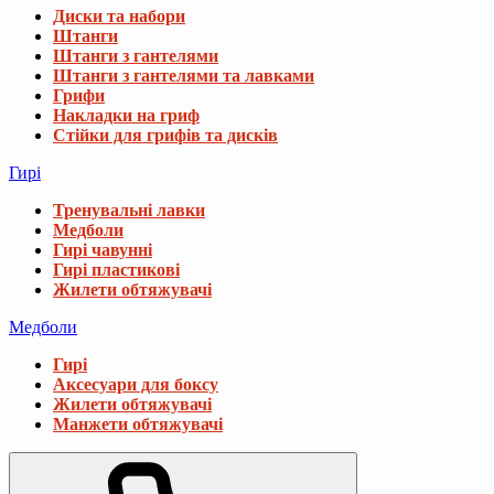
Диски та набори
Штанги
Штанги з гантелями
Штанги з гантелями та лавками
Грифи
Накладки на гриф
Стійки для грифів та дисків
Гирі
Тренувальні лавки
Медболи
Гирі чавунні
Гирі пластикові
Жилети обтяжувачі
Медболи
Гирі
Аксесуари для боксу
Жилети обтяжувачі
Манжети обтяжувачі