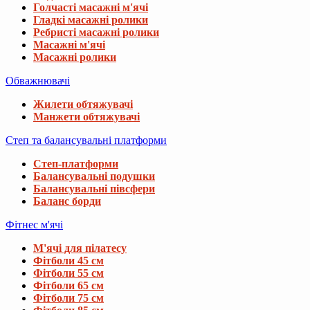
Голчасті масажні м'ячі
Гладкі масажні ролики
Ребристі масажні ролики
Масажні м'ячі
Масажні ролики
Обважнювачі
Жилети обтяжувачі
Манжети обтяжувачі
Степ та балансувальні платформи
Степ-платформи
Балансувальні подушки
Балансувальні півсфери
Баланс борди
Фітнес м'ячі
М'ячі для пілатесу
Фітболи 45 см
Фітболи 55 см
Фітболи 65 см
Фітболи 75 см