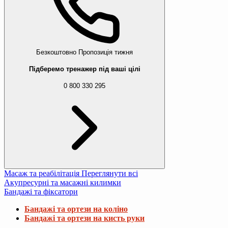
Безкоштовно
Пропозиція тижня
Підберемо тренажер під ваші цілі
0 800 330 295
Масаж та реабілітація
Переглянути всі
Акупресурні та масажні килимки
Бандажі та фіксатори
Бандажі та ортези на коліно
Бандажі та ортези на кисть руки