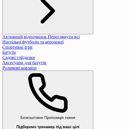
Активний відпочинок
Переглянути всі
Настільні футболи та аерохокеї
Спортивні ігри
Батути
Садові гойдалки
Аксесуари для батутів
Роликові ковзани
Безкоштовно
Пропозиція тижня
Підберемо тренажер під ваші цілі