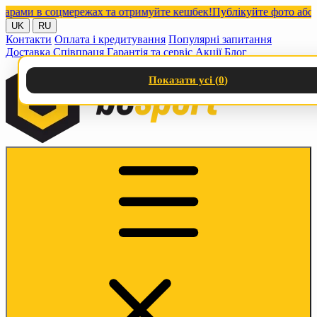
ми в соцмережах та отримуйте кешбек!
Публікуйте фото або віде
UK
RU
Контакти
Оплата і кредитування
Популярні запитання
Доставка
Співпраця
Гарантія та сервіс
Акції
Блог
Показати усі (
0
)