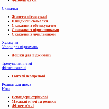
Фітболи 85 см
Скакалки
Жилети обтяжувачі
Швидкісні скакалки
Скакалки з обтяжувачем
Скакалки з підшипниками
Скакалки з лічильником
Хулахупи
Упори для віджимань
Дошки для віджимань
Тренувальні петлі
Фітнес гантелі
Гантелі неопренові
Ролики для преса
Йога
Еспандери стрічкові
Масажні м'ячі та ролики
Фітнес м'ячі