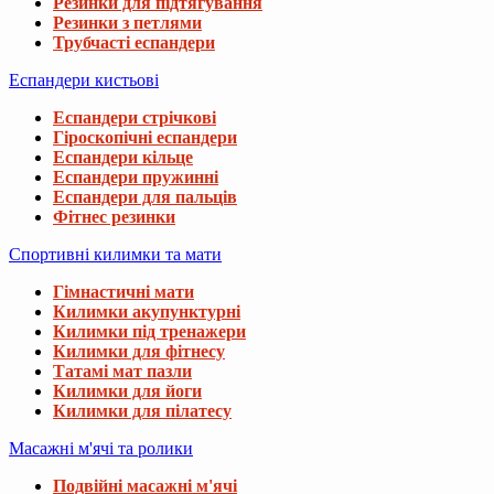
Резинки для підтягування
Резинки з петлями
Трубчасті еспандери
Еспандери кистьові
Еспандери стрічкові
Гіроскопічні еспандери
Еспандери кільце
Еспандери пружинні
Еспандери для пальців
Фітнес резинки
Спортивні килимки та мати
Гімнастичні мати
Килимки акупунктурні
Килимки під тренажери
Килимки для фітнесу
Татамі мат пазли
Килимки для йоги
Килимки для пілатесу
Масажні м'ячі та ролики
Подвійні масажні м'ячі