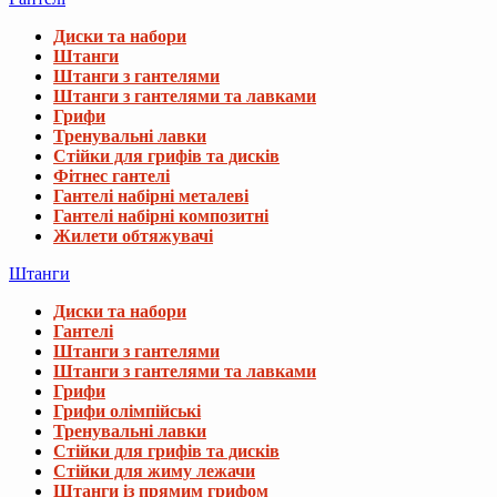
Диски та набори
Штанги
Штанги з гантелями
Штанги з гантелями та лавками
Грифи
Тренувальні лавки
Стійки для грифів та дисків
Фітнес гантелі
Гантелі набірні металеві
Гантелі набірні композитні
Жилети обтяжувачі
Штанги
Диски та набори
Гантелі
Штанги з гантелями
Штанги з гантелями та лавками
Грифи
Грифи олімпійські
Тренувальні лавки
Стійки для грифів та дисків
Стійки для жиму лежачи
Штанги із прямим грифом