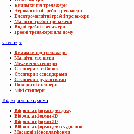
Килимки під тренажери
Аеромагнітні гребні тренажери
Електромагнітні гребні тренажери
Магнітні гребні тренажери
Водні гребні тренажери
Гребні тренажери для дому
Степпери
Килимки під тренажери
Магнітні степпери
Механічні степпери
Степпери зі стійкою
Степпери з еспандерами
Степпери з рукоятками
Поворотні степпери
Міні степпери
Вібраційні платформи
Віброплатформи для дому
Віброплатформи 4D
Віброплатформи 3D
Віброплатформи для схуднення
Масажні віброплатформи