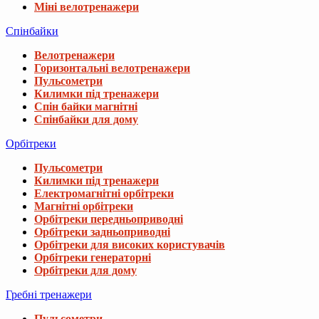
Міні велотренажери
Спінбайки
Велотренажери
Горизонтальні велотренажери
Пульсометри
Килимки під тренажери
Спін байки магнітні
Спінбайки для дому
Орбітреки
Пульсометри
Килимки під тренажери
Електромагнітні орбітреки
Магнітні орбітреки
Орбітреки передньоприводні
Орбітреки задньоприводні
Орбітреки для високих користувачів
Орбітреки генераторні
Орбітреки для дому
Гребні тренажери
Пульсометри