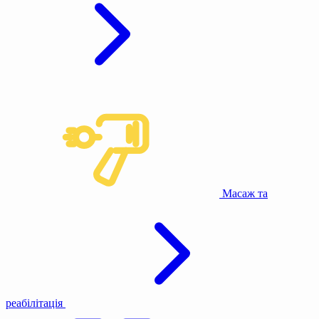
Масаж та
реабілітація