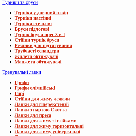
Турніки та бруси
Турніки у дверний отвір
Турніки настінні
Турніки стельові
Бруси підлогові
Турнік бруси прес 3 в 1
Стійки турнік бруси
Резинки для підтягування
Трубчасті еспандери
Жилети обтяжувачі
Манжети обтяжувачі
Тренувальні лавки
Грифи
Грифи олімпійські
Гирі
Стійки для жиму лежачи
Лавки для гіперекстензії
Лавки з партою Скотта
Лавки для преса
Лавки для жиму зі стійками
Лавки для жиму горизонтальні
Лавки для жиму універсальні