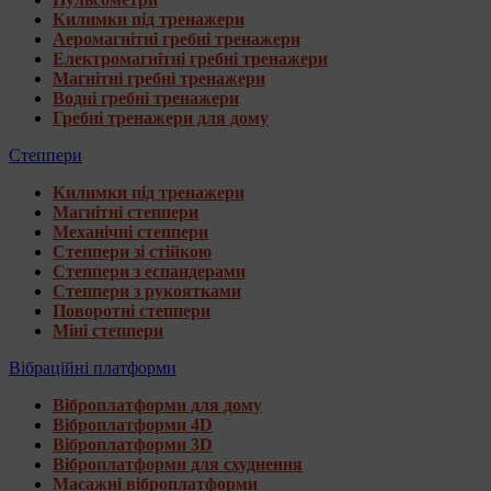
Килимки під тренажери
Аеромагнітні гребні тренажери
Електромагнітні гребні тренажери
Магнітні гребні тренажери
Водні гребні тренажери
Гребні тренажери для дому
Степпери
Килимки під тренажери
Магнітні степпери
Механічні степпери
Степпери зі стійкою
Степпери з еспандерами
Степпери з рукоятками
Поворотні степпери
Міні степпери
Вібраційні платформи
Віброплатформи для дому
Віброплатформи 4D
Віброплатформи 3D
Віброплатформи для схуднення
Масажні віброплатформи