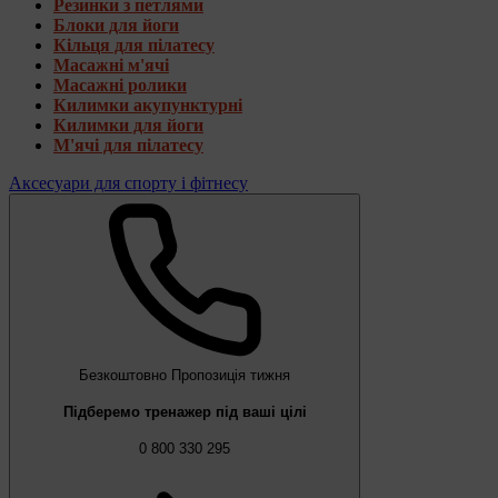
Резинки з петлями
Блоки для йоги
Кільця для пілатесу
Масажні м'ячі
Масажні ролики
Килимки акупунктурні
Килимки для йоги
М'ячі для пілатесу
Аксесуари для спорту і фітнесу
Безкоштовно
Пропозиція тижня
Підберемо тренажер під ваші цілі
0 800 330 295