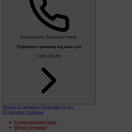
Безкоштовно
Пропозиція тижня
Підберемо тренажер під ваші цілі
0 800 330 295
Фітнес та аеробіка
Переглянути всі
Еспандери стрічкові
Еспандери кистьові
Фітнес резинки