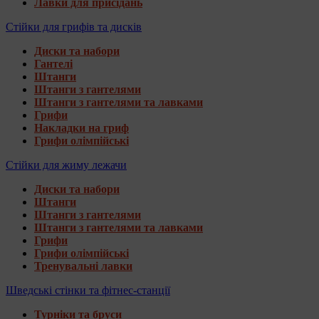
Лавки для присідань
Стійки для грифів та дисків
Диски та набори
Гантелі
Штанги
Штанги з гантелями
Штанги з гантелями та лавками
Грифи
Накладки на гриф
Грифи олімпійські
Стійки для жиму лежачи
Диски та набори
Штанги
Штанги з гантелями
Штанги з гантелями та лавками
Грифи
Грифи олімпійські
Тренувальні лавки
Шведські стінки та фітнес-станції
Турніки та бруси