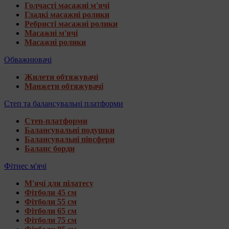
Голчасті масажні м'ячі
Гладкі масажні ролики
Ребристі масажні ролики
Масажні м'ячі
Масажні ролики
Обважнювачі
Жилети обтяжувачі
Манжети обтяжувачі
Степ та балансувальні платформи
Степ-платформи
Балансувальні подушки
Балансувальні півсфери
Баланс борди
Фітнес м'ячі
М'ячі для пілатесу
Фітболи 45 см
Фітболи 55 см
Фітболи 65 см
Фітболи 75 см