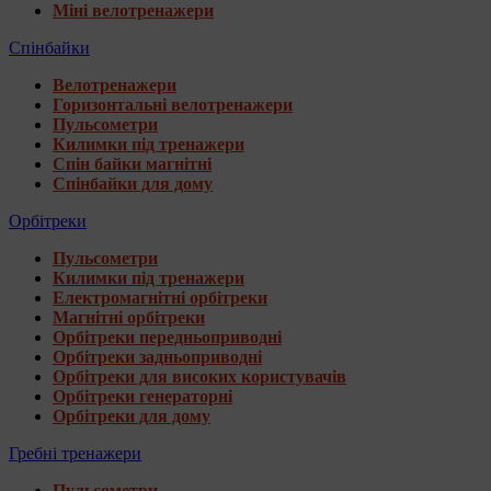
Міні велотренажери
Спінбайки
Велотренажери
Горизонтальні велотренажери
Пульсометри
Килимки під тренажери
Спін байки магнітні
Спінбайки для дому
Орбітреки
Пульсометри
Килимки під тренажери
Електромагнітні орбітреки
Магнітні орбітреки
Орбітреки передньоприводні
Орбітреки задньоприводні
Орбітреки для високих користувачів
Орбітреки генераторні
Орбітреки для дому
Гребні тренажери
Пульсометри