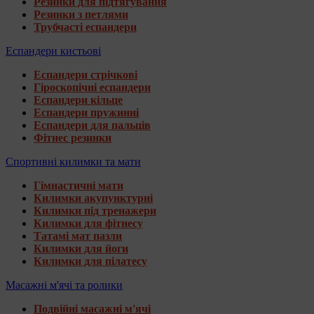
Резинки для підтягування
Резинки з петлями
Трубчасті еспандери
Еспандери кистьові
Еспандери стрічкові
Гіроскопічні еспандери
Еспандери кільце
Еспандери пружинні
Еспандери для пальців
Фітнес резинки
Спортивні килимки та мати
Гімнастичні мати
Килимки акупунктурні
Килимки під тренажери
Килимки для фітнесу
Татамі мат пазли
Килимки для йоги
Килимки для пілатесу
Масажні м'ячі та ролики
Подвійні масажні м'ячі