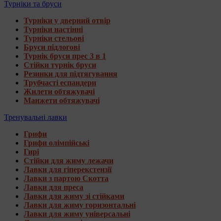
Турніки та бруси
Турніки у дверний отвір
Турніки настінні
Турніки стельові
Бруси підлогові
Турнік бруси прес 3 в 1
Стійки турнік бруси
Резинки для підтягування
Трубчасті еспандери
Жилети обтяжувачі
Манжети обтяжувачі
Тренувальні лавки
Грифи
Грифи олімпійські
Гирі
Стійки для жиму лежачи
Лавки для гіперекстензії
Лавки з партою Скотта
Лавки для преса
Лавки для жиму зі стійками
Лавки для жиму горизонтальні
Лавки для жиму універсальні