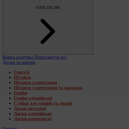
0 800 330 295
Важка атлетика
Переглянути всі
Диски та набори
Гантелі
Штанги
Штанги з гантелями
Штанги з гантелями та лавками
Грифи
Грифи олімпійські
Стійки для грифів та дисків
Диски металеві
Диски олімпійські
Диски композитні
Гантелі