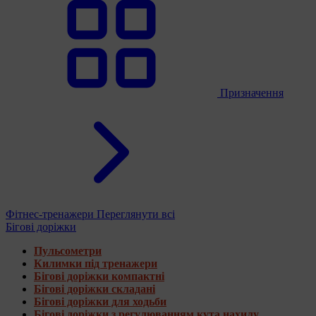
Призначення
Фітнес-тренажери
Переглянути всі
Бігові доріжки
Пульсометри
Килимки під тренажери
Бігові доріжки компактні
Бігові доріжки складані
Бігові доріжки для ходьби
Бігові доріжки з регулюванням кута нахилу