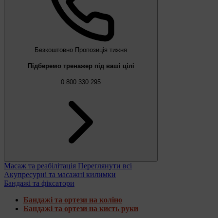
Безкоштовно
Пропозиція тижня
Підберемо тренажер під ваші цілі
0 800 330 295
Масаж та реабілітація
Переглянути всі
Акупресурні та масажні килимки
Бандажі та фіксатори
Бандажі та ортези на коліно
Бандажі та ортези на кисть руки