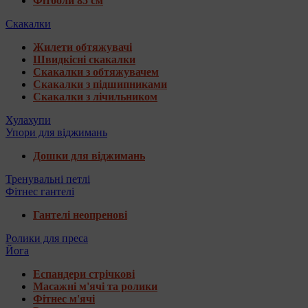
Фітболи 85 см
Скакалки
Жилети обтяжувачі
Швидкісні скакалки
Скакалки з обтяжувачем
Скакалки з підшипниками
Скакалки з лічильником
Хулахупи
Упори для віджимань
Дошки для віджимань
Тренувальні петлі
Фітнес гантелі
Гантелі неопренові
Ролики для преса
Йога
Еспандери стрічкові
Масажні м'ячі та ролики
Фітнес м'ячі