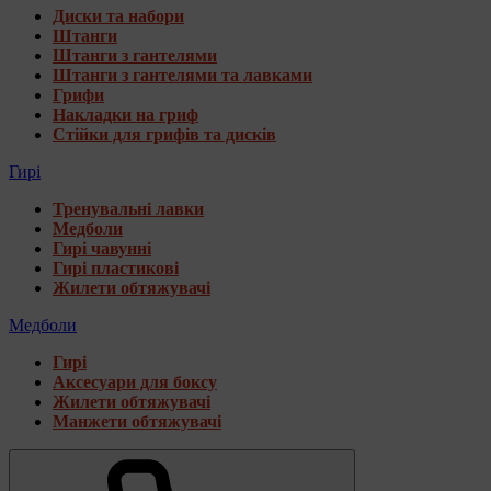
Диски та набори
Штанги
Штанги з гантелями
Штанги з гантелями та лавками
Грифи
Накладки на гриф
Стійки для грифів та дисків
Гирі
Тренувальні лавки
Медболи
Гирі чавунні
Гирі пластикові
Жилети обтяжувачі
Медболи
Гирі
Аксесуари для боксу
Жилети обтяжувачі
Манжети обтяжувачі