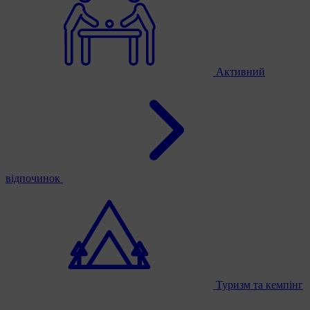
Активний
відпочинок
Туризм та кемпінг