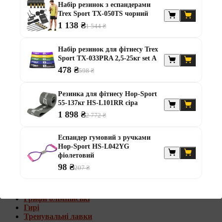
Набір резинок з еспандерами
Штанги з w-подібним грифом
Trex Sport TX-050TS чорний
Жилети обтяжувачі
1 138 ₴
1 544 ₴
Штанги з гантелями
Диски та набори
Набір резинок для фітнесу Trex
Гантелі
Sport TX-033PRA 2,5-25кг set A
Штанги
478 ₴
598 ₴
Штанги з гантелями та лавками
Грифи
Грифи олімпійські
Резинка для фітнесу Hop-Sport
Тренувальні лавки
55-137кг HS-L101RR сіра
Стійки для грифів та дисків
1 898 ₴
2 772 ₴
Стійки для жиму лежачи
Штанги з гантелями та лавками
Еспандер гумовий з ручками
Hop-Sport HS-L042YG
Диски та набори
фіолетовий
Гантелі
98 ₴
207 ₴
Штанги
Штанги з гантелями
Грифи
Грифи олімпійські
Гирі
Тренувальні лавки