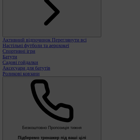
Активний відпочинок
Переглянути всі
Настільні футболи та аерохокеї
Спортивні ігри
Батути
Садові гойдалки
Аксесуари для батутів
Роликові ковзани
Безкоштовно
Пропозиція тижня
Підберемо тренажер під ваші цілі