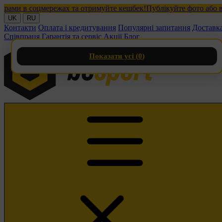
и в соцмережах та отримуйте кешбек!
Публікуйте фото або відео
UK
RU
Контакти
Оплата і кредитування
Популярні запитання
Доставк
Співпраця
Гарантія та сервіс
Акції
Блог
Показати усі (
0
)