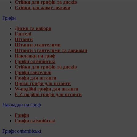
Стійки для грифів та дисків
Стійки для жиму лежачи
Грифи
Диски та набори
Гантелі
Штанги
Штанги з гантелями
Штанги з гантелями та лавками
Накладки на гриф
Грифи олімпійські
Стійки для грифів та дисків
Грифи гантельні
Грифи для штанги
Прямі грифи для штанги
W-подібні грифи для штанги
E Z-подібні грифи для штанги
Накладки на гриф
Грифи
Грифи олімпійські
Грифи олімпійські