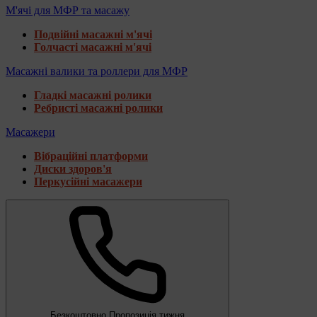
М'ячі для МФР та масажу
Подвійні масажні м'ячі
Голчасті масажні м'ячі
Масажні валики та роллери для МФР
Гладкі масажні ролики
Ребристі масажні ролики
Масажери
Вібраційні платформи
Диски здоров'я
Перкусійні масажери
Безкоштовно
Пропозиція тижня