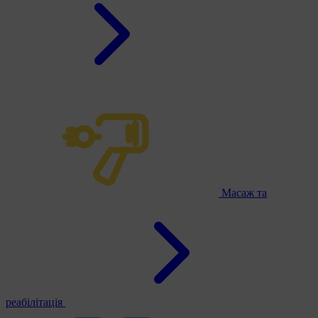
Масаж та
реабілітація