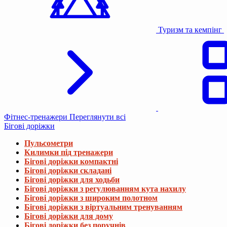
Туризм та кемпінг
Фітнес-тренажери
Переглянути всі
Бігові доріжки
Пульсометри
Килимки під тренажери
Бігові доріжки компактні
Бігові доріжки складані
Бігові доріжки для ходьби
Бігові доріжки з регулюванням кута нахилу
Бігові доріжки з широким полотном
Бігові доріжки з віртуальним тренуванням
Бігові доріжки для дому
Бігові доріжки без поручнів