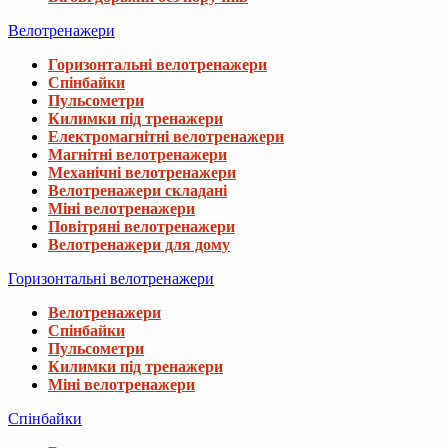
Велотренажери
Горизонтальні велотренажери
Спінбайки
Пульсометри
Килимки під тренажери
Електромагнітні велотренажери
Магнітні велотренажери
Механічні велотренажери
Велотренажери складані
Міні велотренажери
Повітряні велотренажери
Велотренажери для дому
Горизонтальні велотренажери
Велотренажери
Спінбайки
Пульсометри
Килимки під тренажери
Міні велотренажери
Спінбайки