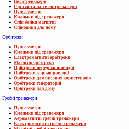
Велотренажери
Горизонтальні велотренажери
Пульсометри
Килимки під тренажери
Спін байки магнітні
Спінбайки для дому
Орбітреки
Пульсометри
Килимки під тренажери
Електромагнітні орбітреки
Магнітні орбітреки
Орбітреки передньоприводні
Орбітреки задньоприводні
Орбітреки для високих користувачів
Орбітреки генераторні
Орбітреки для дому
Вибачте, даний товар відсутній 
Гребні тренажери
Пульсометри
Ми підібрали для вас схожі товари
Килимки під тренажери
Аеромагнітні гребні тренажери
Електромагнітні гребні тренажери
Набір резинок з еспандерами Trex Sport T
Магнітні гребні тренажери