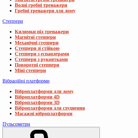
1 128 ₴
Водні гребні тренажери
1 544 ₴
Гребні тренажери для дому
Степпери
Набір резинок для фітнесу Trex Sport TX-03
Килимки під тренажери
468 ₴
598 ₴
Магнітні степпери
Механічні степпери
Степпери зі стійкою
Резинка для фітнесу Hop-Sport 55-137кг H
Степпери з еспандерами
Степпери з рукоятками
1 898 ₴
2 772 ₴
Поворотні степпери
Міні степпери
Вібраційні платформи
Еспандер гумовий з ручками Hop-Sport H
88 ₴
207 ₴
Віброплатформи для дому
Віброплатформи 4D
Віброплатформи 3D
Віброплатформи для схуднення
Масажні віброплатформи
Пульсометри