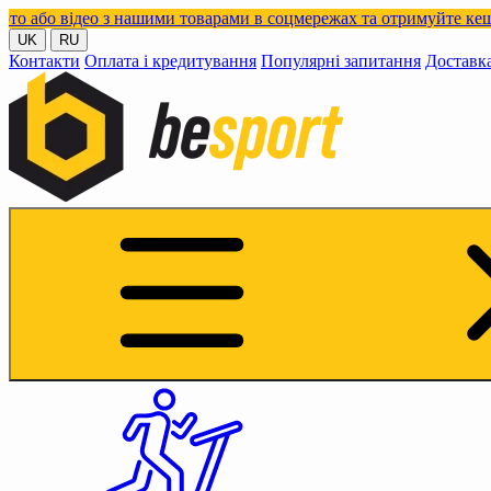
део з нашими товарами в соцмережах та отримуйте кешбек!
UK
RU
Контакти
Оплата і кредитування
Популярні запитання
Доставк