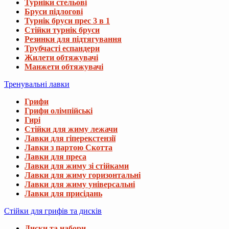
Турніки стельові
Бруси підлогові
Турнік бруси прес 3 в 1
Стійки турнік бруси
Резинки для підтягування
Трубчасті еспандери
Жилети обтяжувачі
Манжети обтяжувачі
Тренувальні лавки
Грифи
Грифи олімпійські
Гирі
Стійки для жиму лежачи
Лавки для гіперекстензії
Лавки з партою Скотта
Лавки для преса
Лавки для жиму зі стійками
Лавки для жиму горизонтальні
Лавки для жиму універсальні
Лавки для присідань
Стійки для грифів та дисків
Диски та набори