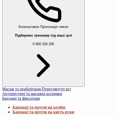
Безкоштовно
Пропозиція тижня
Підберемо тренажер під ваші цілі
0 800 330 295
Масаж та реабілітація
Переглянути всі
Акупресурні та масажні килимки
Бандажі та фіксатори
Бандажі та ортези на коліно
Бандажі та ортези на кисть руки