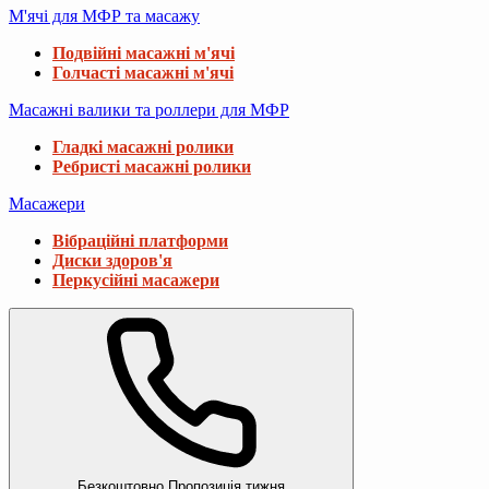
М'ячі для МФР та масажу
Подвійні масажні м'ячі
Голчасті масажні м'ячі
Масажні валики та роллери для МФР
Гладкі масажні ролики
Ребристі масажні ролики
Масажери
Вібраційні платформи
Диски здоров'я
Перкусійні масажери
Безкоштовно
Пропозиція тижня