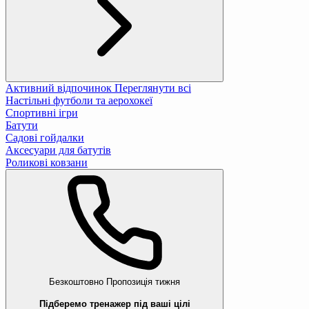
Активний відпочинок
Переглянути всі
Настільні футболи та аерохокеї
Спортивні ігри
Батути
Садові гойдалки
Аксесуари для батутів
Роликові ковзани
Безкоштовно
Пропозиція тижня
Підберемо тренажер під ваші цілі