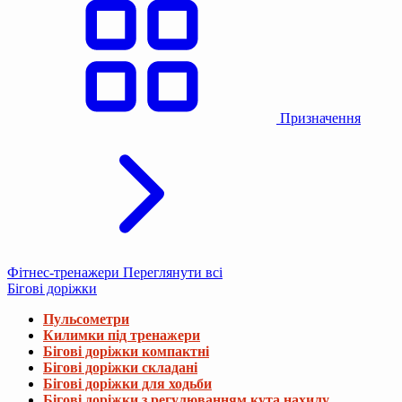
Призначення
Фітнес-тренажери
Переглянути всі
Бігові доріжки
Пульсометри
Килимки під тренажери
Бігові доріжки компактні
Бігові доріжки складані
Бігові доріжки для ходьби
Бігові доріжки з регулюванням кута нахилу