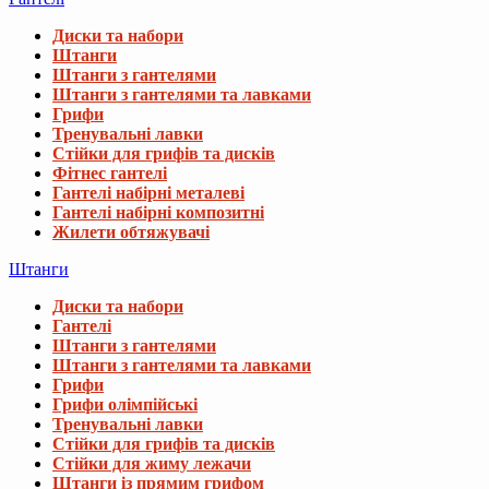
Диски та набори
Штанги
Штанги з гантелями
Штанги з гантелями та лавками
Грифи
Тренувальні лавки
Стійки для грифів та дисків
Фітнес гантелі
Гантелі набірні металеві
Гантелі набірні композитні
Жилети обтяжувачі
Штанги
Диски та набори
Гантелі
Штанги з гантелями
Штанги з гантелями та лавками
Грифи
Грифи олімпійські
Тренувальні лавки
Стійки для грифів та дисків
Стійки для жиму лежачи
Штанги із прямим грифом