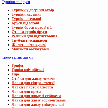
Турніки та бруси
Турніки у дверний отвір
Турніки настінні
Турніки стельові
Бруси підлогові
Турнік бруси прес 3 в 1
Стійки турнік бруси
Резинки для підтягування
Трубчасті еспандери
Жилети обтяжувачі
Манжети обтяжувачі
Тренувальні лавки
Грифи
Грифи олімпійські
Гирі
Стійки для жиму лежачи
Лавки для гіперекстензії
Лавки з партою Скотта
Лавки для преса
Лавки для жиму зі стійками
Лавки для жиму горизонтальні
Лавки для жиму універсальні