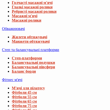
Голчасті масажні м'ячі
Гладкі масажні ролики
Ребристі масажні ролики
Масажні м'ячі
Масажні ролики
Обважнювачі
Жилети обтяжувачі
Манжети обтяжувачі
Степ та балансувальні платформи
Степ-платформи
Балансувальні подушки
Балансувальні півсфери
Баланс борди
Фітнес м'ячі
М'ячі для пілатесу
Фітболи 45 см
Фітболи 55 см
Фітболи 65 см
Фітболи 75 см