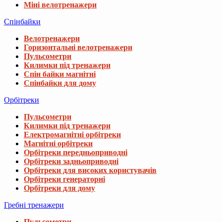
Міні велотренажери
Спінбайки
Велотренажери
Горизонтальні велотренажери
Пульсометри
Килимки під тренажери
Спін байки магнітні
Спінбайки для дому
Орбітреки
Пульсометри
Килимки під тренажери
Електромагнітні орбітреки
Магнітні орбітреки
Орбітреки передньоприводні
Орбітреки задньоприводні
Орбітреки для високих користувачів
Орбітреки генераторні
Орбітреки для дому
Гребні тренажери
Пульсометри