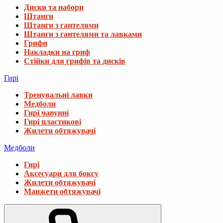
Диски та набори
Штанги
Штанги з гантелями
Штанги з гантелями та лавками
Грифи
Накладки на гриф
Стійки для грифів та дисків
Гирі
Тренувальні лавки
Медболи
Гирі чавунні
Гирі пластикові
Жилети обтяжувачі
Медболи
Гирі
Аксесуари для боксу
Жилети обтяжувачі
Манжети обтяжувачі