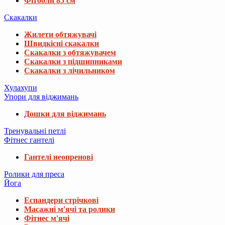
Фітболи 85 см
Скакалки
Жилети обтяжувачі
Швидкісні скакалки
Скакалки з обтяжувачем
Скакалки з підшипниками
Скакалки з лічильником
Хулахупи
Упори для віджимань
Дошки для віджимань
Тренувальні петлі
Фітнес гантелі
Гантелі неопренові
Ролики для преса
Йога
Еспандери стрічкові
Масажні м'ячі та ролики
Фітнес м'ячі