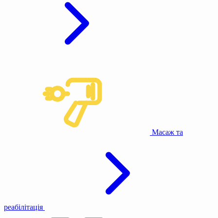
Масаж та
реабілітація