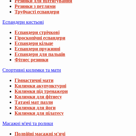
Резинки для підтягування
Резинки з петлями
Трубчасті еспандери
Еспандери кистьові
Еспандери стрічкові
Гіроскопічні еспандери
Еспандери кільце
Еспандери пружинні
Еспандери для пальців
Фітнес резинки
Спортивні килимки та мати
Гімнастичні мати
Килимки акупунктурні
Килимки під тренажери
Килимки для фітнесу
Татамі мат пазли
Килимки для йоги
Килимки для пілатесу
Масажні м'ячі та ролики
Подвійні масажні м'ячі