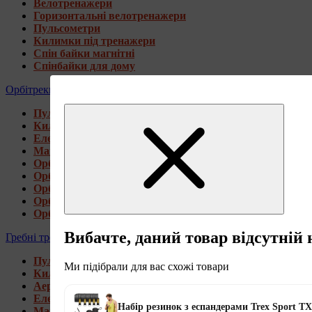
Велотренажери
Горизонтальні велотренажери
Пульсометри
Килимки під тренажери
Спін байки магнітні
Спінбайки для дому
Орбітреки
Пульсометри
Килимки під тренажери
Електромагнітні орбітреки
Магнітні орбітреки
Орбітреки передньоприводні
Орбітреки задньоприводні
Орбітреки для високих користувачів
Орбітреки генераторні
Орбітреки для дому
Вибачте, даний товар відсутній 
Гребні тренажери
Пульсометри
Ми підібрали для вас схожі товари
Килимки під тренажери
Аеромагнітні гребні тренажери
Електромагнітні гребні тренажери
Набір резинок з еспандерами Trex Sport T
Магнітні гребні тренажери