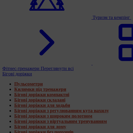
Туризм та кемпінг
Фітнес-тренажери
Переглянути всі
Бігові доріжки
Пульсометри
Килимки під тренажери
Бігові доріжки компактні
Бігові доріжки складані
Бігові доріжки для ходьби
Бігові доріжки з регулюванням кута нахилу
Бігові доріжки з широким полотном
Бігові доріжки з віртуальним тренуванням
Бігові доріжки для дому
Бігові доріжки без поручнів