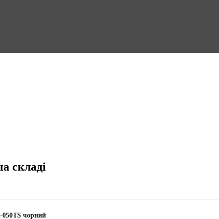
на складі
X-050TS чорний