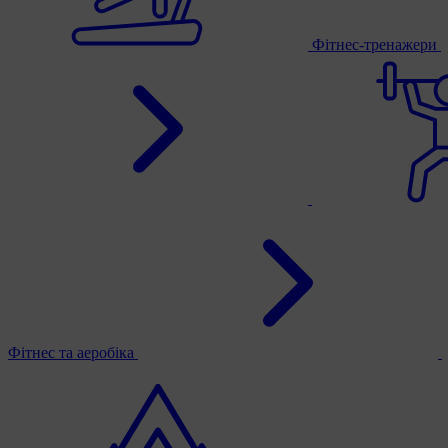
Фітнес-тренажери
Фітнес та аеробіка