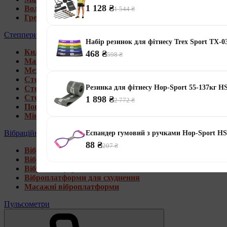
1 128 ₴
Водні гребні тренажери
1 544 ₴
Гребні тренажери для дому
Степпери
Набір резинок для фітнесу Trex Sport TX-03
Килимки під тренажери
468 ₴
598 ₴
Магнітні степпери
Механічні степпери
Степпери зі стійкою
Резинка для фітнесу Hop-Sport 55-137кг H
Степпери з еспандерами
Степпери з рукоятками
1 898 ₴
2 772 ₴
Поворотні степпери
Міні степпери
Вібраційні платформи
Еспандер гумовий з ручками Hop-Sport H
88 ₴
207 ₴
Віброплатформи для дому
Віброплатформи 4D
Віброплатформи 3D
Віброплатформи для схуднення
Масажні віброплатформи
Пульсометри