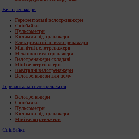
Велотренажери
Горизонтальні велотренажери
Спінбайки
Пульсометри
Килимки під тренажери
Електромагнітні велотренажери
Магнітні велотренажери
Механічні велотренажери
Велотренажери складані
Міні велотренажери
Повітряні велотренажери
Велотренажери для дому
Горизонтальні велотренажери
Велотренажери
Спінбайки
Пульсометри
Килимки під тренажери
Міні велотренажери
Спінбайки