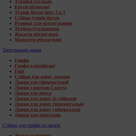
Турніки стельові
Бруси підлогові
Турнік бруси прес 3 в 1
Стійки турнік бруси
Резинки для підтягування
Трубчасті еспандери
Жилети обтяжувачі
Манжети обтяжувачі
Тренувальні лавки
Грифи
Грифи олімпійські
Гирі
Стійки для жиму лежачи
Лавки для гіперекстензії
Лавки з партою Скотта
Лавки для преса
Лавки для жиму зі стійками
Лавки для жиму горизонтальні
Лавки для жиму універсальні
Лавки для присідань
Стійки для грифів та дисків
Диски та набори