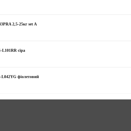
3PRA 2,5-25кг set A
S-L101RR сіра
S-L042YG фіолетовий